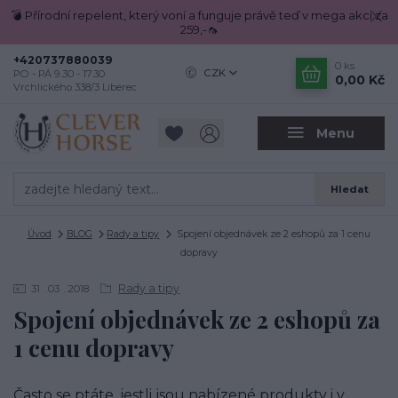
💣 Přírodní repelent, který voní a funguje právě teď v mega akci za
259,-🦟
+420737880039
0
ks
CZK
PO - PÁ 9.30 - 17.30
0,00 Kč
Vrchlického 338/3 Liberec
Menu
Hledat
Úvod
BLOG
Rady a tipy
Spojení objednávek ze 2 eshopů za 1 cenu
dopravy
Rady a tipy
31
03
2018
Spojení objednávek ze 2 eshopů za
1 cenu dopravy
Často se ptáte, jestli jsou nabízené produkty i v