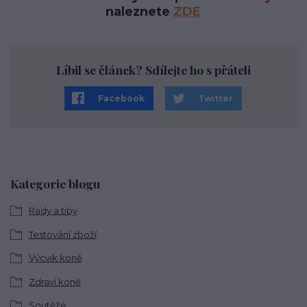
naleznete
ZDE
Líbil se článek? Sdílejte ho s přáteli
Facebook
Twitter
Kategorie blogu
Rady a tipy
Testování zboží
Výcvik koně
Zdraví koně
Soutěže