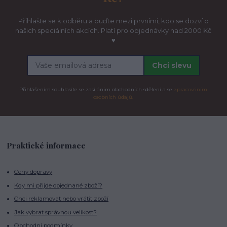
Přihlašte se k odběru a buďte mezi prvními, kdo se dozví o
našich speciálních akcích. Platí pro objednávky nad 2000 Kč
♥
Chci slevu
Přihlášením souhlasíte se zasíláním obchodních sdělení a se
zpracováním
osobních údajů.
Praktické informace
Ceny dopravy
Kdy mi přijde objednané zboží?
Chci reklamovat nebo vrátit zboží
Jak vybrat správnou velikost?
Obchodní podmínky