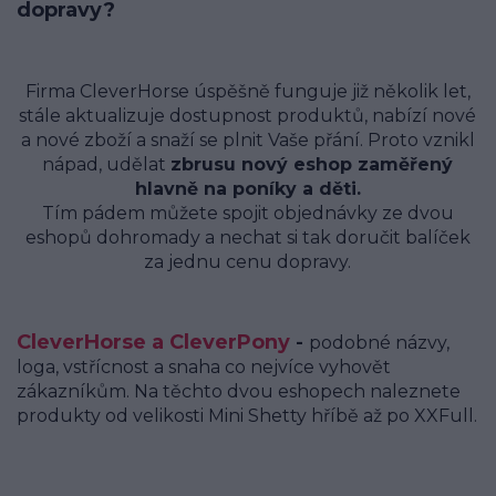
dopravy?
Firma CleverHorse úspěšně funguje již několik let,
stále aktualizuje dostupnost produktů, nabízí nové
a nové zboží a snaží se plnit Vaše přání. Proto vznikl
nápad, udělat
zbrusu nový eshop zaměřený
hlavně na poníky a děti.
Tím pádem můžete spojit objednávky ze dvou
eshopů dohromady a nechat si tak doručit balíček
za jednu cenu dopravy.
CleverHorse a CleverPony
-
podobné názvy,
loga, vstřícnost a snaha co nejvíce vyhovět
zákazníkům. Na těchto dvou eshopech naleznete
produkty od velikosti Mini Shetty hříbě až po XXFull.