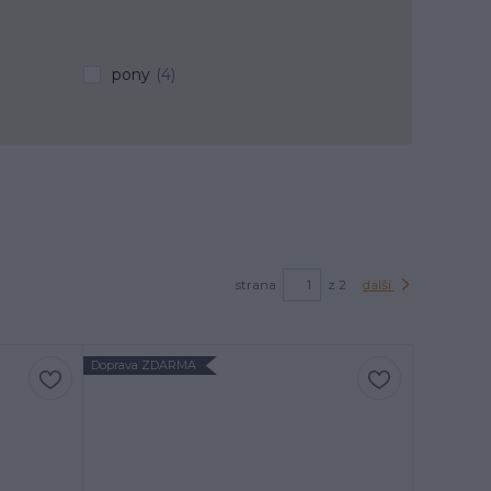
pony
(4)
strana
z 2
další
Doprava ZDARMA