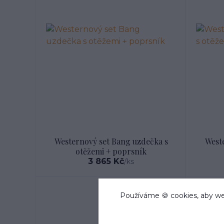
Westernový set Bang uzdečka s
West
otěžemi + poprsník
3 865 Kč
/
ks
Používáme 🍪 cookies, aby we