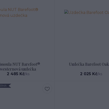
ssoula NUT Barefoot®
Uzdečka Barefoot Oak
westernová uzdečka
2 485 Kč
2 025 Kč
/
ks
/
ks
ARMA