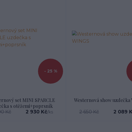
- 25 %
ernový set MINI SPARCLE
Westernová show uzdečka
ečka s otěžemi+poprsník
90 Kč
2 930 Kč
2 650 Kč
2 089 
/
ks