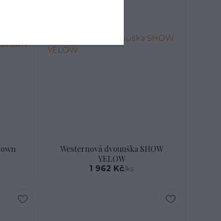
rown
Westernová dvouuška SHOW
YELOW
1 962 Kč
/
ks