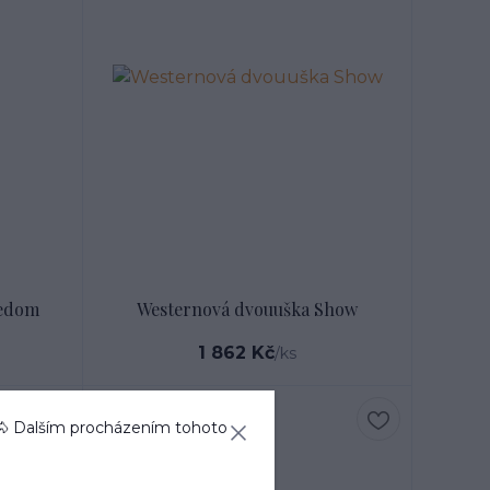
eedom
Westernová dvouuška Show
1 862 Kč
/
ks
🐴 Dalším procházením tohoto