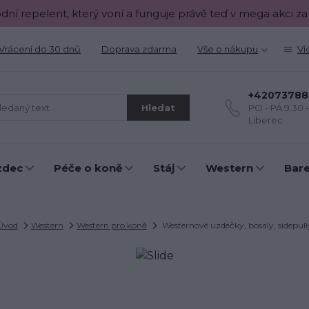
odní repelent, který voní a funguje právě teď v mega akci za
Vrácení do 30 dnů
Doprava zdarma
Vše o nákupu
Ví
+42073788
Hledat
PO - PÁ 9.30 
Liberec
zdec
Péče o koně
Stáj
Western
Bar
Úvod
Western
Western pro koně
Westernové uzdečky, bosaly, sidepull