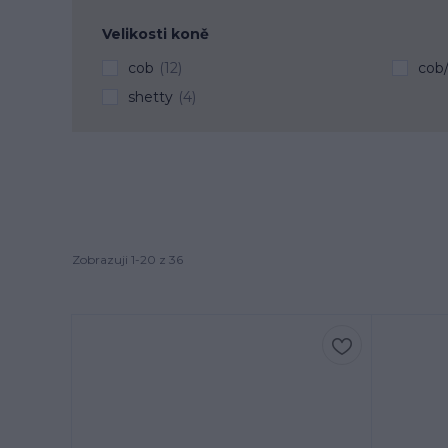
Velikosti koně
cob
(12)
cob/
shetty
(4)
Zobrazuji 1-20 z 36