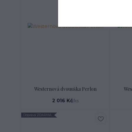
Westernová dvouuška Perlon
Wes
2 016 Kč
/
ks
Doprava ZDARMA