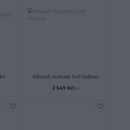
let
Sidepull Anatomic Soft Indiana
2 549 Kč
/
ks