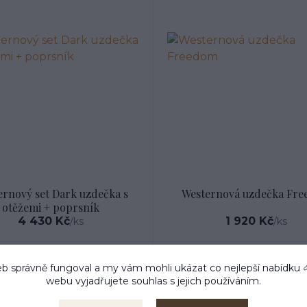
ernový set Dark uzdečka s
Westernová uzdečka Fr
otěžemi + poprsník
4 430 Kč
1 920 Kč
/
ks
/
ks
b správně fungoval a my vám mohli ukázat co nejlepší
nabídku
webu vyjadřujete souhlas s jejich používáním.