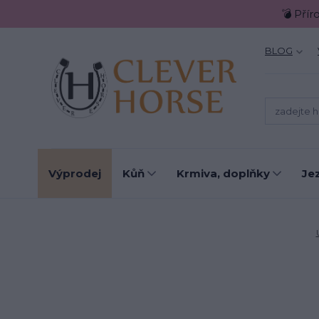
💣 Přír
BLOG
Výprodej
Kůň
Krmiva, doplňky
Je