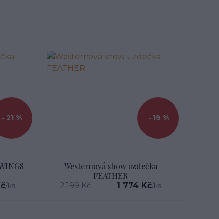
- 21 %
- 19 %
 WINGS
Westernová show uzdečka
FEATHER
Kč
2 199 Kč
1 774 Kč
/
ks
/
ks