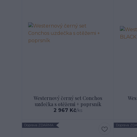
Westernový černý set Conchos
Wes
uzdečka s otěžemi + poprsník
2 967 Kč
/
ks
Doprava ZDARMA
Doprava ZD