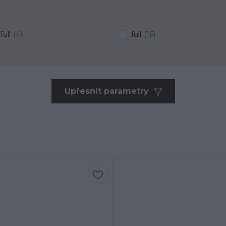
full
(4)
full
(16)
Upřesnit parametry