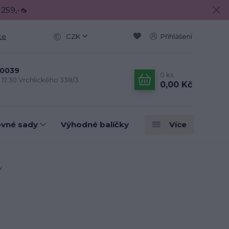
 259,-🦟
ce
CZK
Přihlášení
0039
0
ks
- 17.30 Vrchlického 338/3
0,00 Kč
evné sady
Výhodné balíčky
Více
y