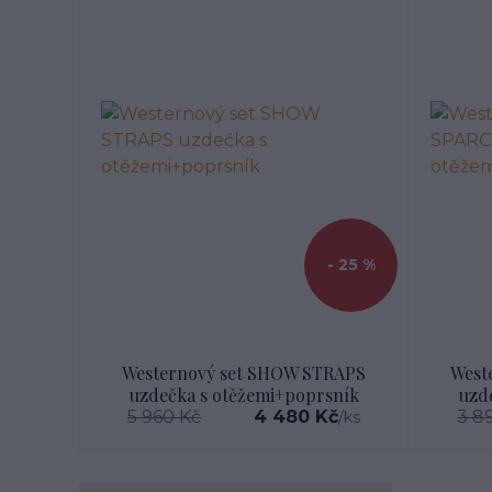
- 25 %
Westernový set SHOW STRAPS
West
uzdečka s otěžemi+poprsník
uzd
5 960 Kč
4 480 Kč
3 8
/
ks