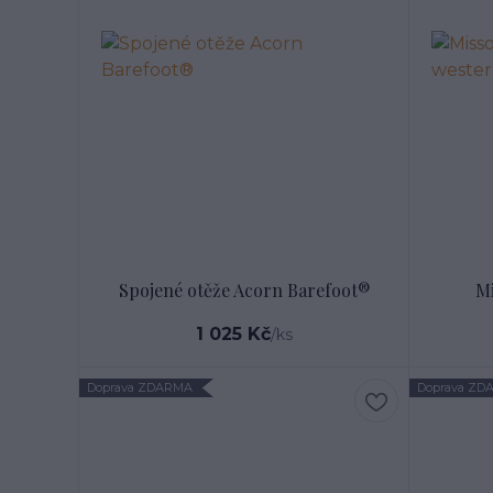
Spojené otěže Acorn Barefoot®
Mi
1 025 Kč
/
ks
Doprava ZDARMA
Doprava ZD