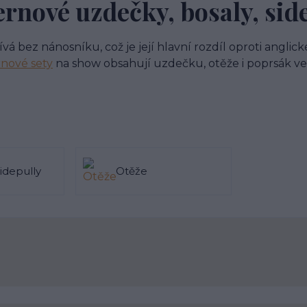
rnové uzdečky, bosaly, sid
ívá bez nánosníku, což je její hlavní rozdíl oproti anglic
nové sety
na show obsahují uzdečku, otěže i poprsák ve
sidepully
Otěže