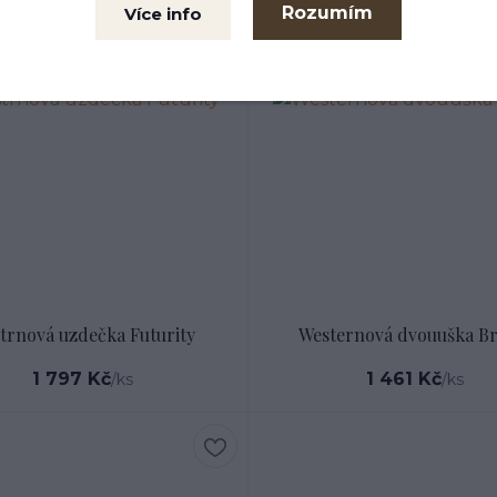
Rozumím
Více info
trnová uzdečka Futurity
Westernová dvouuška B
1 797 Kč
1 461 Kč
/
ks
/
ks