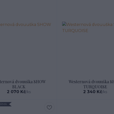
ternová dvouuška SHOW
Westernová dvouuška 
BLACK
TURQUOISE
2 070 Kč
2 340 Kč
/
ks
/
ks
ARMA