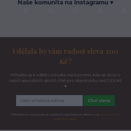
Naše komunita na Instagramu ♥
Udělala by vám radost sleva 200
Kč?
Přihlašte se k odběru a buďte mezi prvními, kdo se dozví o
našich speciálních akcích. Platí pro objednávky nad 2000 Kč
♥
Chci slevu
Přihlášením souhlasíte se zasíláním obchodních sdělení a se
zpracováním
osobních údajů.