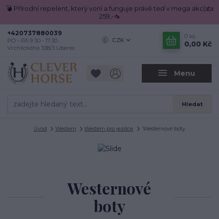
💣 Přírodní repelent, který voní a funguje právě teď v mega akci za
259,-🦟
+420737880039
0
ks
CZK
PO - PÁ 9.30 - 17.30
0,00 Kč
Vrchlického 338/3 Liberec
Menu
Hledat
Úvod
Western
Western pro jezdce
Westernové boty
Westernové
boty