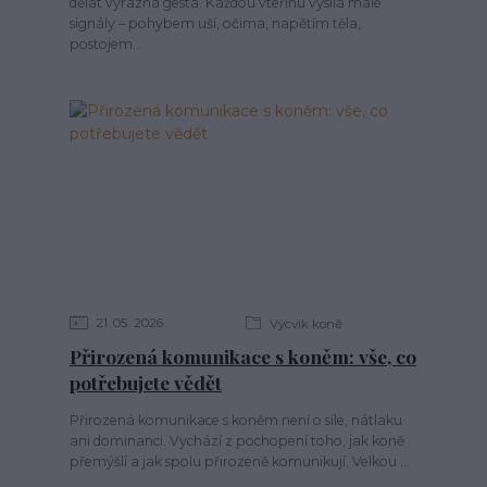
dělat výrazná gesta. Každou vteřinu vysílá malé
signály – pohybem uší, očima, napětím těla,
postojem...
21
05
2026
Výcvik koně
Přirozená komunikace s koněm: vše, co
potřebujete vědět
Přirozená komunikace s koněm není o síle, nátlaku
ani dominanci. Vychází z pochopení toho, jak koně
přemýšlí a jak spolu přirozeně komunikují. Velkou ...