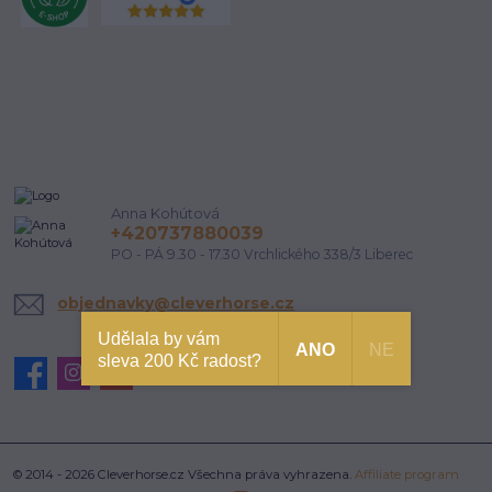
Anna Kohútová
+420737880039
PO - PÁ 9.30 - 17.30 Vrchlického 338/3 Liberec
objednavky@cleverhorse.cz
Udělala by vám
ANO
NE
sleva 200 Kč radost?
© 2014 - 2026 Cleverhorse.cz Všechna práva vyhrazena.
Affiliate program