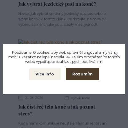
Jak vybrat Jezdecký pad na koně?
Nevíte, jak vybrat správný jezdecký pad pro sebe a
svého koně? V tomto článku se dozvíte, na co se při
výběru zaměřit, jaké jsou rozdíly mezi jednotli...
Používáme 🍪 cookies, aby web správně fungoval a my vám
mohli ukázat co nejlepší
nabídku
🐴 Dalším procházením tohoto
webu vyjadřujete souhlas s jejich používáním.
Rozumím
Více info
21
05
2026
Výcvik koně
Jak číst řeč těla koně a jak poznat
stres?
Kůň s námi komunikuje neustále. Nemusí řehtat ani