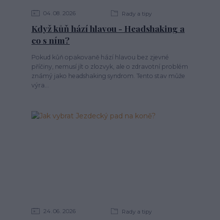
04
08
2026
Rady a tipy
Když kůň hází hlavou - Headshaking a
co s ním?
Pokud kůň opakovaně hází hlavou bez zjevné
příčiny, nemusí jít o zlozvyk, ale o zdravotní problém
známý jako headshaking syndrom. Tento stav může
výra...
24
06
2026
Rady a tipy