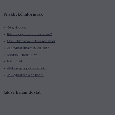
Praktické informace
Ceny dopravy
Kdy mi přijde objednané zboží?
Chci reklamovat nebo vrátit zboží
Jak vybrat správnou velikost?
Obchodní podmínky
Náš příběh
Affiliate spolupráce s provizí
Jak vybrat sedlo na koně?
Jak se k nám dostat