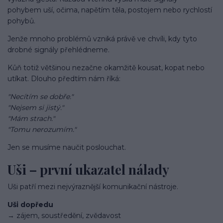
pohybem uší, očima, napětím těla, postojem nebo rychlostí
pohybů.
Jenže mnoho problémů vzniká právě ve chvíli, kdy tyto
drobné signály přehlédneme.
Kůň totiž většinou nezačne okamžitě kousat, kopat nebo
utíkat. Dlouho předtím nám říká:
"Necítím se dobře."
"Nejsem si jistý."
"Mám strach."
"Tomu nerozumím."
Jen se musíme naučit poslouchat.
Uši – první ukazatel nálady
Uši patří mezi nejvýraznější komunikační nástroje.
Uši dopředu
→ zájem, soustředění, zvědavost