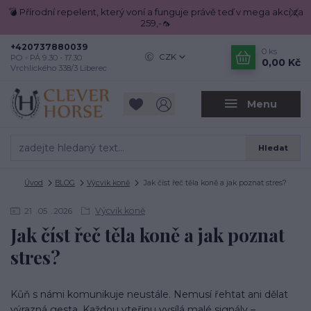
💣 Přírodní repelent, který voní a funguje právě teď v mega akci za
259,-🦟
+420737880039
0
ks
CZK
PO - PÁ 9.30 - 17.30
0,00 Kč
Vrchlického 338/3 Liberec
Menu
Hledat
Úvod
BLOG
Výcvik koně
Jak číst řeč těla koně a jak poznat stres?
Výcvik koně
21
05
2026
Jak číst řeč těla koně a jak poznat
stres?
Kůň s námi komunikuje neustále. Nemusí řehtat ani dělat
výrazná gesta. Každou vteřinu vysílá malé signály –