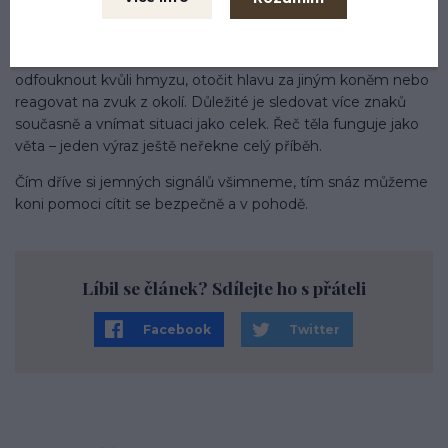
Důležité: Sledujte celý obrázek
Jeden signál ještě nemusí znamenat stres. Kůň si může
odfouknout kvůli hmyzu, otočit hlavu za jiným koněm nebo
reagovat na zvuk z okolí. Důležité je sledovat více znaků
současně a vnímat situaci jako celek. Řeč těla funguje jako
věta – jeden výraz ještě neřekne celý příběh.
Čím dříve si jemných signálů všimneme, tím snáz můžeme
koni pomoci cítit se bezpečně a v pohodě.
Líbil se článek? Sdílejte ho s přáteli
Facebook
Twitter