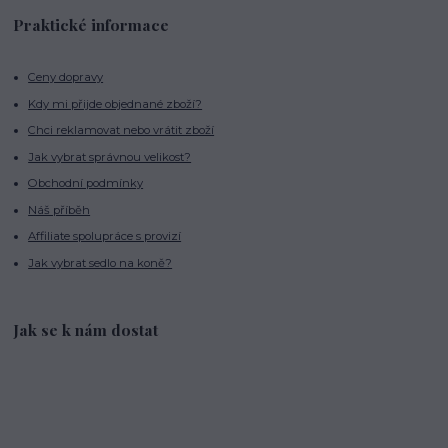
Praktické informace
Ceny dopravy
Kdy mi přijde objednané zboží?
Chci reklamovat nebo vrátit zboží
Jak vybrat správnou velikost?
Obchodní podmínky
Náš příběh
Affiliate spolupráce s provizí
Jak vybrat sedlo na koně?
Jak se k nám dostat