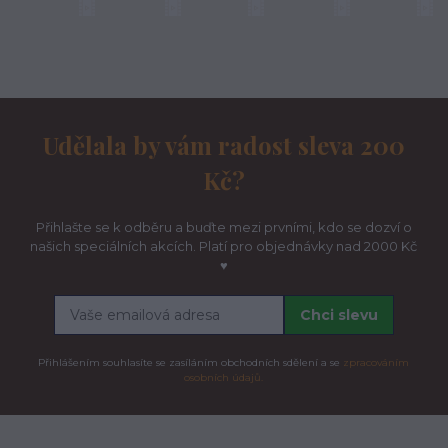
Udělala by vám radost sleva 200
Kč?
Přihlašte se k odběru a buďte mezi prvními, kdo se dozví o
našich speciálních akcích. Platí pro objednávky nad 2000 Kč
♥
Chci slevu
Přihlášením souhlasíte se zasíláním obchodních sdělení a se
zpracováním
osobních údajů.