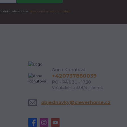
hodních sdělení a se
zpracováním osobních údajů.
Anna Kohútová
+420737880039
PO - PÁ 9.30 - 17.30
Vrchlického 338/3 Liberec
objednavky@cleverhorse.cz