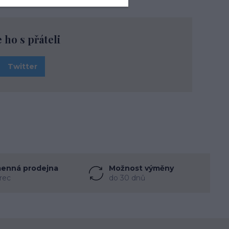
e ho s přáteli
Twitter
enná prodejna
Možnost výměny
rec
do 30 dnů