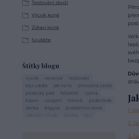
Testování zboží
Přir
Výcvik koně
přem
post
Zdraví koně
Velk
Soutěže
lepš
svéh
bezp
Štítky blogu
Dův
výcvik
recenze
testování
strá
bez udidla
jak na to
přirozená cesta
jezdecký pad
fellsattel
výživa
Ja
báseň
ustájení
trénink
podbřišník
dečka
kopyta
problémoví koně
1. J
základní výcvik
důvěra
tipy
vánoce
život s koňmi
zdraví koně
2.
Ja
cirkusové kousky
krmení
brockamp
3. J
zkušenosti
trávení
koliky