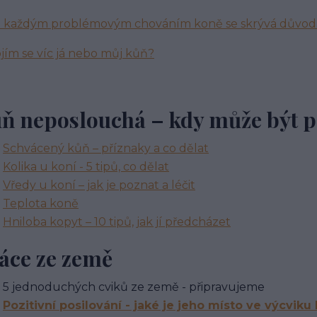
a každým problémovým chováním koně se skrývá důvod
ojím se víc já nebo můj kůň?
ň neposlouchá – kdy může být 
Schvácený kůň – příznaky a co dělat
Kolika u koní - 5 tipů, co dělat
Vředy u koní – jak je poznat a léčit
Teplota koně
Hniloba kopyt – 10 tipů, jak jí předcházet
áce ze země
5 jednoduchých cviků ze země - připravujeme
Pozitivní posilování - jaké je jeho místo ve výcviku