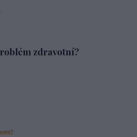
.
problém zdravotní?
 koní?