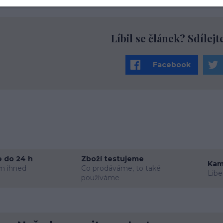
Líbil se článek? Sdílejt
Facebook
 do 24 h
Zboží testujeme
Kam
m ihned
Co prodáváme, to také
Libe
používáme