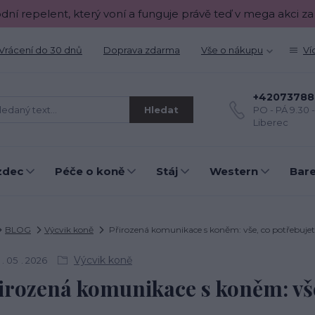
odní repelent, který voní a funguje právě teď v mega akci za
Vrácení do 30 dnů
Doprava zdarma
Vše o nákupu
Ví
+42073788
Hledat
PO - PÁ 9.30 
Liberec
zdec
Péče o koně
Stáj
Western
Bar
BLOG
Výcvik koně
Přirozená komunikace s koněm: vše, co potřebujet
Výcvik koně
05
2026
irozená komunikace s koněm: vše