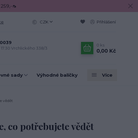
 259,-🦟
ce
CZK
Přihlášení
0039
0
ks
- 17.30 Vrchlického 338/3
0,00 Kč
evné sady
Výhodné balíčky
Více
e vědět
, co potřebujete vědět