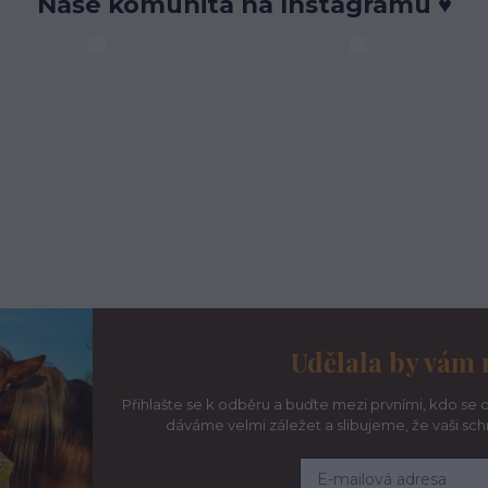
Naše komunita na Instagramu ♥
Udělala by vám 
Přihlašte se k odběru a buďte mezi prvními, kdo se d
dáváme velmi záležet a slibujeme, že vaši sc