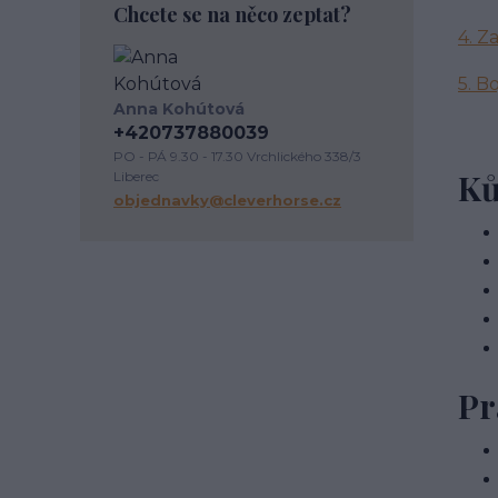
Chcete se na něco zeptat?
dezinfekce stájí
závody
4. Z
podpora útulkům
správný výběr
koňoběh
virtuální závod
cukroví
5. B
seznam
recept
horsemanship
Anna Kohútová
výživa koně
krmení koní
+420737880039
veterinární péče o koně
úvaha
PO - PÁ 9.30 - 17.30 Vrchlického 338/3
Ků
Liberec
kokosový olej
srst
péče o vybavení
objednavky@cleverhorse.cz
proč
komunikace
energie
vodění
Pr