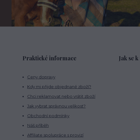
Praktické informace
Jak se k
Ceny dopravy
Kdy mi přijde objednané zboží?
Chci reklamovat nebo vrátit zboží
Jak vybrat správnou velikost?
Obchodní podmínky
Náš příběh
Affiliate spolupráce s provizí