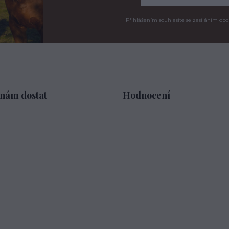
Přihlášením souhlasíte se zasíláním obc
 nám dostat
Hodnocení