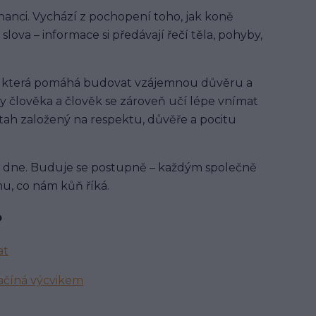
nanci. Vychází z pochopení toho, jak koně
lova – informace si předávají řečí těla, pohyby,
, která pomáhá budovat vzájemnou důvěru a
ly člověka a člověk se zároveň učí lépe vnímat
vztah založený na respektu, důvěře a pocitu
dne. Buduje se postupně – každým společně
, co nám kůň říká.
?
at
ačíná výcvikem