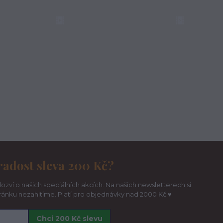
radost sleva 200 Kč?
ozví o našich speciálních akcích. Na našich newsletterech si
hránku nezahltíme. Platí pro objednávky nad 2000 Kč ♥
Chci 200 Kč slevu