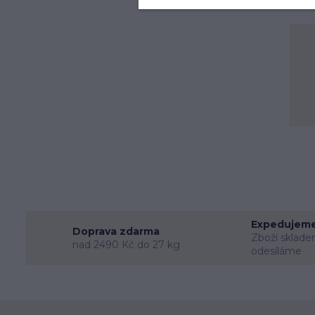
Expedujeme
Doprava zdarma
Zboží sklade
nad 2490 Kč do 27 kg
odesíláme