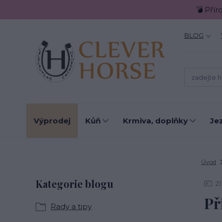
💣 Přír
BLOG
Výprodej
Kůň
Krmiva, doplňky
Je
Úvod
Kategorie blogu
21
Př
Rady a tipy