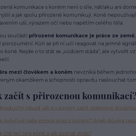
ozená komunikace s koněm není o síle, nátlaku ani domi
ýšlí a jak spolu přirozeně komunikují. Koně nepoužívají s
avením uší, výrazem očí nebo napětím celého těla.
ou součástí
přirozené komunikace je práce ze země
í porozumění. Kůň se při ní učí reagovat na jemné signá
o koně. Nejde o to stát se „vůdcem stáda“, ale vytvořit 
ečí.
ěra mezi člověkem a koněm
nevzniká během jednoho 
veným okamžikem a schopností opravdu naslouchat tomu
k začít s přirozenou komunikací
ednoduchý návod, jak si s koněm začít vzájemně důvěřov
k ovlivňují naše emoce práci s koněm? Aneb důvěra nez
ak číst řeč těla koně a jak poznat stres?