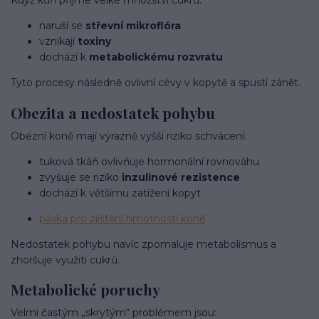
Když kůň přijme velké množství cukrů:
naruší se
střevní mikroflóra
vznikají
toxiny
dochází k
metabolickému rozvratu
Tyto procesy následně ovlivní cévy v kopytě a spustí zánět.
Obezita a nedostatek pohybu
Obézní koně mají výrazně vyšší riziko schvácení:
tuková tkáň ovlivňuje hormonální rovnováhu
zvyšuje se riziko
inzulinové rezistence
dochází k většímu zatížení kopyt
páska pro zjištění hmotnosti koně
Nedostatek pohybu navíc zpomaluje metabolismus a
zhoršuje využití cukrů.
Metabolické poruchy
Velmi častým „skrytým“ problémem jsou: