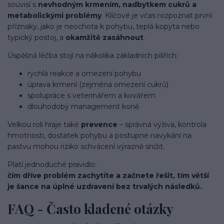
souvisí s
nevhodným krmením, nadbytkem cukrů a
metabolickými problémy
. Klíčové je včas rozpoznat první
příznaky, jako je neochota k pohybu, teplá kopyta nebo
typický postoj, a
okamžitě zasáhnout
.
Úspěšná léčba stojí na několika základních pilířích:
rychlá reakce a omezení pohybu
úprava krmení (zejména omezení cukrů)
spolupráce s veterinářem a kovářem
dlouhodobý management koně
Velkou roli hraje také
prevence
– správná výživa, kontrola
hmotnosti, dostatek pohybu a postupné navykání na
pastvu mohou riziko schvácení výrazně snížit.
Platí jednoduché pravidlo:
čím dříve problém zachytíte a začnete řešit, tím větší
je šance na úplné uzdravení bez trvalých následků.
FAQ - Často kladené otázky