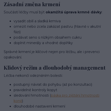
Zásadní změna krmení
Součástí léčby musí být
okamžitá úprava krmné dávky
:
vysadit obilí a sladká krmiva
omezit nebo zcela zakázat pastvu (hlavně v akutní
fázi)
podávat seno s nízkým obsahem cukru
doplnit minerály a vhodné doplňky
Správné krmení je klíčové nejen pro léčbu, ale i prevenci
opakování.
Klidový režim a dlouhodobý management
Léčba nekončí odezněním bolesti:
postupný návrat do pohybu (až po konzultaci)
pravidelné kontroly kopyt
sledování hmotnosti (
páska pro zjištění hmotnosti
koně
)
dlouhodobé nastavení krmení