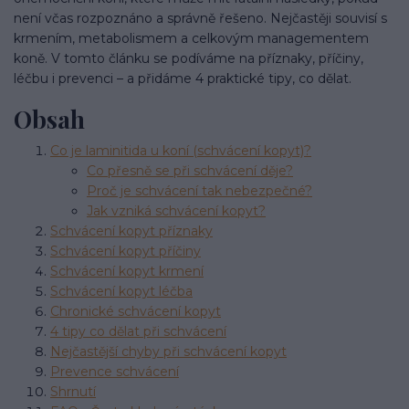
není včas rozpoznáno a správně řešeno. Nejčastěji souvisí s
krmením, metabolismem a celkovým managementem
koně. V tomto článku se podíváme na příznaky, příčiny,
léčbu i prevenci – a přidáme 4 praktické tipy, co dělat.
Obsah
Co je laminitida u koní (schvácení kopyt)?
Co přesně se při schvácení děje?
Proč je schvácení tak nebezpečné?
Jak vzniká schvácení kopyt?
Schvácení kopyt příznaky
Schvácení kopyt příčiny
Schvácení kopyt krmení
Schvácení kopyt léčba
Chronické schvácení kopyt
4 tipy co dělat při schvácení
Nejčastější chyby při schvácení kopyt
Prevence schvácení
Shrnutí