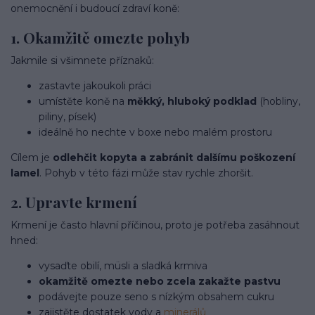
onemocnění i budoucí zdraví koně:
1. Okamžitě omezte pohyb
Jakmile si všimnete příznaků:
zastavte jakoukoli práci
umístěte koně na
měkký, hluboký podklad
(hobliny,
piliny, písek)
ideálně ho nechte v boxe nebo malém prostoru
Cílem je
odlehčit kopyta a zabránit dalšímu poškození
lamel
. Pohyb v této fázi může stav rychle zhoršit.
2. Upravte krmení
Krmení je často hlavní příčinou, proto je potřeba zasáhnout
hned:
vysaďte obilí, müsli a sladká krmiva
okamžitě omezte nebo zcela zakažte pastvu
podávejte pouze seno s nízkým obsahem cukru
zajistěte dostatek vody a
minerálů