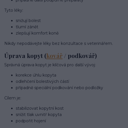
případně další podpůrné preparáty
Tyto léky:
snižují bolest
tlumí zánět
zlepšují komfort koně
Nikdy nepodávejte léky bez konzultace s veterinářem.
Úprava kopyt (
kovář
/ podkovář)
Správná úprava kopyt je klíčová pro další vývoj:
korekce úhlu kopyta
odlehčení bolestivých částí
případně speciální podkování nebo podložky
Cílem je:
stabilizovat kopytní kost
snížit tlak uvnitř kopyta
podpořit hojení