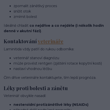
zpomalit zánětlivý proces
snížit otok
zmírnit bolest
Ideálně chladit
co nejdříve a co nejdéle (i několik hodin
denně v akutní fázi)
.
Kontaktování
veterináře
Laminitida vždy patří do rukou odborníka:
veterinář stanoví diagnózu
může provést rentgen (zjištění rotace kopytní kosti)
nastaví vhodnou léčbu
Čím dříve veterináře kontaktujete, tím lepší prognóza.
Léky proti bolesti a zánětu
Veterinář obvykle nasadí:
nesteroidní protizánětlivé léky (NSAIDs)