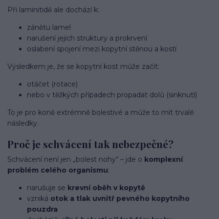
Při laminitidě ale dochází k:
zánětu lamel
narušení jejich struktury a prokrvení
oslabení spojení mezi kopytní stěnou a kostí
Výsledkem je, že se kopytní kost může začít:
otáčet (rotace)
nebo v těžkých případech propadat dolů (sinknutí)
To je pro koně extrémně bolestivé a může to mít trvalé
následky.
Proč je schvácení tak nebezpečné?
Schvácení není jen „bolest nohy“ – jde o
komplexní
problém celého organismu
:
narušuje se
krevní oběh v kopytě
vzniká
otok a tlak uvnitř pevného kopytního
pouzdra