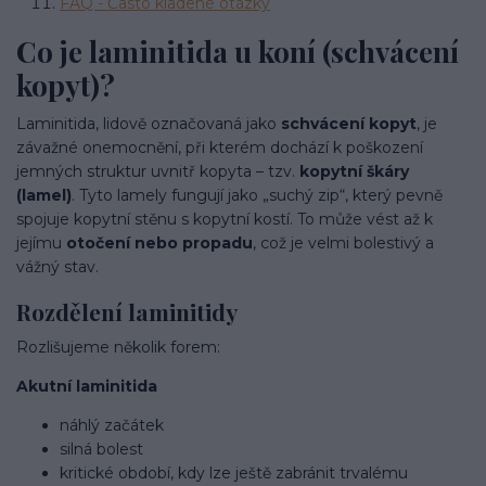
FAQ - Často kladené otázky
Co je laminitida u koní (schvácení
kopyt)?
Laminitida, lidově označovaná jako
schvácení kopyt
, je
závažné onemocnění, při kterém dochází k poškození
jemných struktur uvnitř kopyta – tzv.
kopytní škáry
(lamel)
. Tyto lamely fungují jako „suchý zip“, který pevně
spojuje kopytní stěnu s kopytní kostí. To může vést až k
jejímu
otočení nebo propadu
, což je velmi bolestivý a
vážný stav.
Rozdělení laminitidy
Rozlišujeme několik forem:
Akutní laminitida
náhlý začátek
silná bolest
kritické období, kdy lze ještě zabránit trvalému