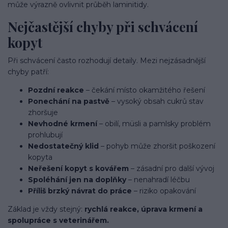
může výrazně ovlivnit průběh laminitidy.
Nejčastější chyby při schvácení
kopyt
Při schvácení často rozhodují detaily. Mezi nejzásadnější
chyby patří:
Pozdní reakce
– čekání místo okamžitého řešení
Ponechání na pastvě
– vysoký obsah cukrů stav
zhoršuje
Nevhodné krmení
– obilí, müsli a pamlsky problém
prohlubují
Nedostatečný klid
– pohyb může zhoršit poškození
kopyta
Neřešení kopyt s kovářem
– zásadní pro další vývoj
Spoléhání jen na doplňky
– nenahradí léčbu
Příliš brzký návrat do práce
– riziko opakování
Základ je vždy stejný:
rychlá reakce, úprava krmení a
spolupráce s veterinářem.