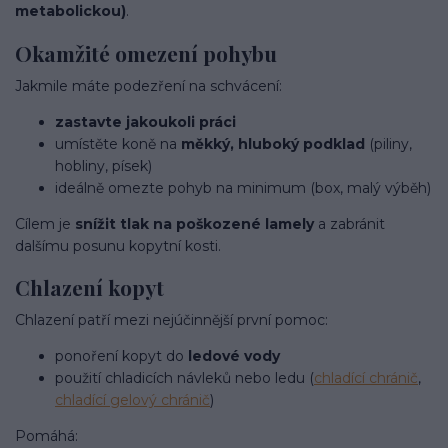
metabolickou)
.
Okamžité omezení pohybu
Jakmile máte podezření na schvácení:
zastavte jakoukoli práci
umístěte koně na
měkký, hluboký podklad
(piliny,
hobliny, písek)
ideálně omezte pohyb na minimum (box, malý výběh)
Cílem je
snížit tlak na poškozené lamely
a zabránit
dalšímu posunu kopytní kosti.
Chlazení kopyt
Chlazení patří mezi nejúčinnější první pomoc:
ponoření kopyt do
ledové vody
použití chladicích návleků nebo ledu (
chladící chránič
,
chladící gelový chránič
)
Pomáhá: