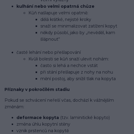
kulhání nebo velmi opatrná chůze
Kůň našlapuje velmi opatrně:
dělá krátké, nejisté kroky
snaží se minimalizovat zatížení kopyt
někdy působí, jako by „nevěděl, kam
šlápnout“
časté lehání nebo přešlapování
Kvůli bolesti se kůň snaží ulevit nohám:
často si lehá a nechce vstát
při stání přešlapuje z nohy na nohu
mění postoj, aby snížil tlak na kopyta
Příznaky v pokročilém stadiu
Pokud se schvácení neřeší včas, dochází k vážnějším
změnám:
deformace kopyta
(tzv. laminitické kopyto)
změna úhlu kopytní stěny
vznik prstenců na kopytě