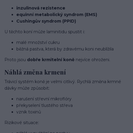
inzulinová rezistence
equinní metabolický syndrom (EMS)
Cushingův syndrom (PPID)
U těchto koní může laminitidu spustit i:
malé množství cukru
běžná pastva, která by zdravému koni neublížila
Proto jsou
dobře krmitelní koně
nejvíce ohroženi.
Náhlá změna krmení
Trávicí systém koně je velmi citlivý. Rychlá změna krmné
dávky může způsobit:
narušení střevní mikroflóry
překyselení tlustého střeva
vznik toxinů
Rizikové situace: