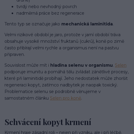
tvrdý nebo nevhodný povrch
nadměrná práce bez regenerace
Tento typ se označuje jako
mechanická laminitida
.
Velmi rizikové období je jaro, protože v jarní období tráva
obsahuje vysoké množství fruktanů (cukrů), koně po zimě
často přibírají velmi rychle a organismus není na pastvu
připraven.
Souvislost může mít i
hladina selenu v organismu
.
Selen
podporuje imunitu a pomáhá tělu zvládat zánětlivé procesy,
které při laminitidě probíhají. Jeho nedostatek může zhoršit
regeneraci kopyt, zatímco nadbytek je naopak toxický.
Problematice selenu se podrobně věnujeme v
samostatném článku
Selen pro koně
.
Schvácení kopyt krmení
Krmení hraje zásadní roli – nejen při vzniku, ale i při léčbě.