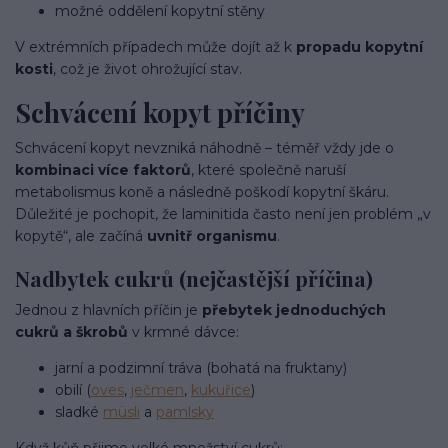
možné oddělení kopytní stěny
V extrémních případech může dojít až k
propadu kopytní
kosti
, což je život ohrožující stav.
Schvácení kopyt příčiny
Schvácení kopyt nevzniká náhodně – téměř vždy jde o
kombinaci více faktorů
, které společně naruší
metabolismus koně a následně poškodí kopytní škáru.
Důležité je pochopit, že laminitida často není jen problém „v
kopytě“, ale začíná
uvnitř organismu
.
Nadbytek cukrů (nejčastější příčina)
Jednou z hlavních příčin je
přebytek jednoduchých
cukrů a škrobů
v krmné dávce:
jarní a podzimní tráva (bohatá na fruktany)
obilí (
oves
,
ječmen
,
kukuřice
)
sladké
müsli
a
pamlsky