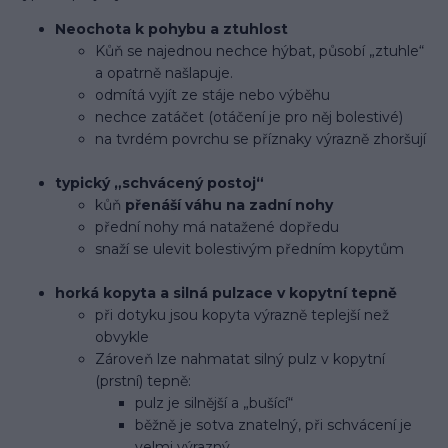
Neochota k pohybu a ztuhlost
Kůň se najednou nechce hýbat, působí „ztuhle“
a opatrně našlapuje.
odmítá vyjít ze stáje nebo výběhu
nechce zatáčet (otáčení je pro něj bolestivé)
na tvrdém povrchu se příznaky výrazně zhoršují
typický „schvácený postoj“
kůň
přenáší váhu na zadní nohy
přední nohy má natažené dopředu
snaží se ulevit bolestivým předním kopytům
horká kopyta a silná pulzace v kopytní tepně
při dotyku jsou kopyta výrazně teplejší než
obvykle
Zároveň lze nahmatat silný pulz v kopytní
(prstní) tepně:
pulz je silnější a „bušící“
běžně je sotva znatelný, při schvácení je
velmi výrazný