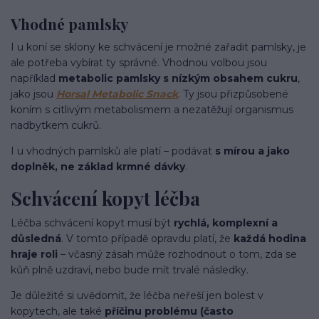
Vhodné pamlsky
I u koní se sklony ke schvácení je možné zařadit pamlsky, je
ale potřeba vybírat ty správné. Vhodnou volbou jsou
například
metabolic pamlsky s nízkým obsahem cukru
,
jako jsou
Horsal Metabolic Snack
. Ty jsou přizpůsobené
koním s citlivým metabolismem a nezatěžují organismus
nadbytkem cukrů.
I u vhodných pamlsků ale platí – podávat
s mírou a jako
doplněk, ne základ krmné dávky
.
Schvácení kopyt léčba
Léčba schvácení kopyt musí být
rychlá, komplexní a
důsledná
. V tomto případě opravdu platí, že
každá hodina
hraje roli
– včasný zásah může rozhodnout o tom, zda se
kůň plně uzdraví, nebo bude mít trvalé následky.
Je důležité si uvědomit, že léčba neřeší jen bolest v
kopytech, ale také
příčinu problému (často