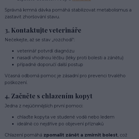
Správná krmná dávka pomáhá stabilizovat metabolismus a
zastavit zhoršování stavu.
3. Kontaktujte veterináře
Nečekejte, až se stav „rozchodí“:
veterinář potvrdí diagnózu
nasadí vhodnou léčbu (léky proti bolesti a zánětu)
případně doporučí další postup
Včasná odborná pomoc je zásadní pro prevenci trvalého
poškození.
4. Začněte s chlazením kopyt
Jedna z nejúčinnějších první pomoci:
chlaďte kopyta ve studené vodě nebo ledem
ideálně co nejdříve po objevení příznaků
Chlazení pomáhá
zpomalit zánět a zmírnit bolest
, což