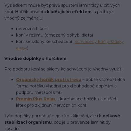
Výsledkem může být právě spuštění laminitidy u citlivých
koní. Hořčík působí
zklidňujícím efektem
, a proto je
vhodný zejména u:
nervózních koní
koní v režimu (omezený pohyb, dieta)
koní se sklony ke schvácení (
Schvácený kůň příznaky
a tipy
)
Vhodné doplňky s hořčíkem
Pro podporu koní se sklony ke schvácení je vhodný využít:
Organický hořčík proti stresu
– dobře vstřebatelná
forma hořčíku vhodná pro dlouhodobé doplnění a
podporu metabolismu
Premin Plus Relax
– kombinace hořčíku a dalších
látek pro zklidnění nervózních koní
Tyto doplňky pomáhají nejen ke zklidnění, ale i k
celkové
stabilizaci organismu
, což je u prevence laminitidy
zásadní.