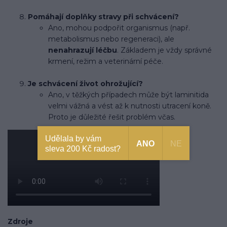
Pomáhají doplňky stravy při schvácení?
Ano, mohou podpořit organismus (např.
metabolismus nebo regeneraci), ale
nenahrazují léčbu
. Základem je vždy správné
krmení, režim a veterinární péče.
Je schvácení život ohrožující?
Ano, v těžkých případech může být laminitida
velmi vážná a vést až k nutnosti utracení koně.
Proto je důležité řešit problém včas.
Udělala by vám
ANO
NE
sleva 200 Kč radost?
Zdroje