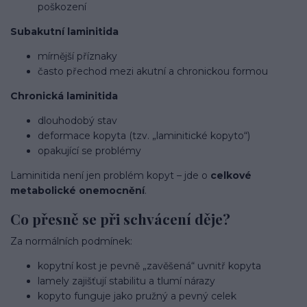
poškození
Subakutní laminitida
mírnější příznaky
často přechod mezi akutní a chronickou formou
Chronická laminitida
dlouhodobý stav
deformace kopyta (tzv. „laminitické kopyto“)
opakující se problémy
Laminitida není jen problém kopyt – jde o
celkové
metabolické onemocnění
.
Co přesně se při schvácení děje?
Za normálních podmínek:
kopytní kost je pevně „zavěšená“ uvnitř kopyta
lamely zajišťují stabilitu a tlumí nárazy
kopyto funguje jako pružný a pevný celek