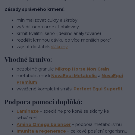
Zásady správného krmení:
minimalizovat cukry a škroby
vyřadit nebo omezit obiloviny
krmit kvalitní seno (ideálně analyzované)
rozdělit krmnou dávku do více menších porcí
zajistit dostatek
vlákniny
Vhodné krmivo:
bezobilné granule
Mikrop Horse Non Grain
metabolic müsli
NovaEqui Metabolic
a
NovaEqui
Premium
vyvážené kompletní směsi
Perfect Equi Superfit
Podpora pomocí doplňků:
Laminaze
– speciálně pro koně se sklony ke
schvácení
Amino Omega balancer
– podpora metabolismu
Imunita a regenerace
– celkové posílení organismu