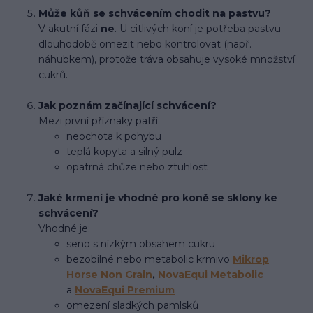
Může kůň se schvácením chodit na pastvu?
V akutní fázi
ne
. U citlivých koní je potřeba pastvu
dlouhodobě omezit nebo kontrolovat (např.
náhubkem), protože tráva obsahuje vysoké množství
cukrů.
Jak poznám začínající schvácení?
Mezi první příznaky patří:
neochota k pohybu
teplá kopyta a silný pulz
opatrná chůze nebo ztuhlost
Jaké krmení je vhodné pro koně se sklony ke
schvácení?
Vhodné je:
seno s nízkým obsahem cukru
bezobilné nebo metabolic krmivo
Mikrop
Horse Non Grain
,
NovaEqui Metabolic
a
NovaEqui Premium
omezení sladkých pamlsků