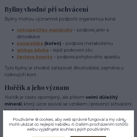
Byliny vhodné při schvácení
Byliny mohou významně podpořit organismus koně:
ostropestřec mariánský
– podpora jater a
detoxikace
pampeliška
(kořen)
– podpora metabolismu
ginkgo biloba
– lepší prokrvení cév
čertovo kopyto
– podpora pohybového aparátu
Tyto byliny je vhodné zařazovat dlouhodobě, zejména u
rizikových koní.
Hořčík a jeho význam
Hořčík je často opomíjený, ale přitom
velmi důležitý
minerál
, který úzce souvisí se vznikem i prevencí schvácení
kopyt (laminitidy).
Používáme 🍪 cookies, aby web správně fungoval a my vám
Proč je hořčík důležitý při schvácení?
mohli ukázat co nejlepší
nabídku
🐴 Dalším procházením tohoto
webu vyjadřujete souhlas s jejich používáním.
Hořčík ovlivňuje několik klíčových procesů v těle koně: