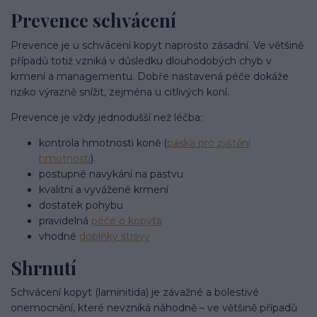
Prevence schvácení
Prevence je u schvácení kopyt naprosto zásadní. Ve většině
případů totiž vzniká v důsledku dlouhodobých chyb v
krmení a managementu. Dobře nastavená péče dokáže
riziko výrazně snížit, zejména u citlivých koní.
Prevence je vždy jednodušší než léčba:
kontrola hmotnosti koně (
páska pro zjištění
hmotnosti
)
postupné navykání na pastvu
kvalitní a vyvážené krmení
dostatek pohybu
pravidelná
péče o kopyta
vhodné
doplňky stravy
Shrnutí
Schvácení kopyt (laminitida) je závažné a bolestivé
onemocnění, které nevzniká náhodně – ve většině případů