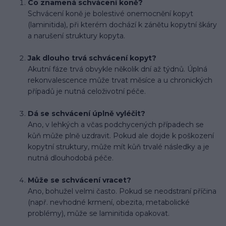
Co znamená schvácení koně?
Schvácení koně je bolestivé onemocnění kopyt
(laminitida), při kterém dochází k zánětu kopytní škáry
a narušení struktury kopyta.
Jak dlouho trvá schvácení kopyt?
Akutní fáze trvá obvykle několik dní až týdnů. Úplná
rekonvalescence může trvat měsíce a u chronických
případů je nutná celoživotní péče.
Dá se schvácení úplně vyléčit?
Ano, v lehkých a včas podchycených případech se
kůň může plně uzdravit. Pokud ale dojde k poškození
kopytní struktury, může mít kůň trvalé následky a je
nutná dlouhodobá péče.
Může se schvácení vracet?
Ano, bohužel velmi často. Pokud se neodstraní příčina
(např. nevhodné krmení, obezita, metabolické
problémy), může se laminitida opakovat.