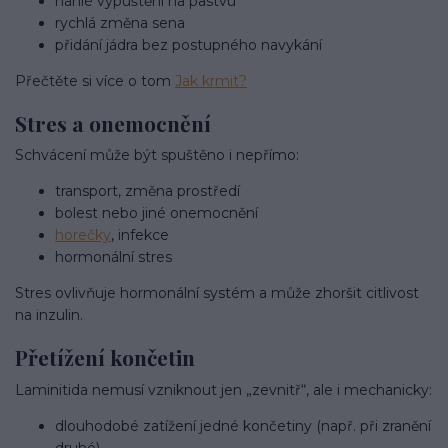
náhlé vypuštění na pastvu
rychlá změna sena
přidání jádra bez postupného navykání
Přečtěte si více o tom
Jak krmit?
Stres a onemocnění
Schvácení může být spuštěno i nepřímo:
transport, změna prostředí
bolest nebo jiné onemocnění
horečky
, infekce
hormonální stres
Stres ovlivňuje hormonální systém a může zhoršit citlivost
na inzulin.
Přetížení končetin
Laminitida nemusí vzniknout jen „zevnitř“, ale i mechanicky:
dlouhodobé zatížení jedné končetiny (např. při zranění
druhé)