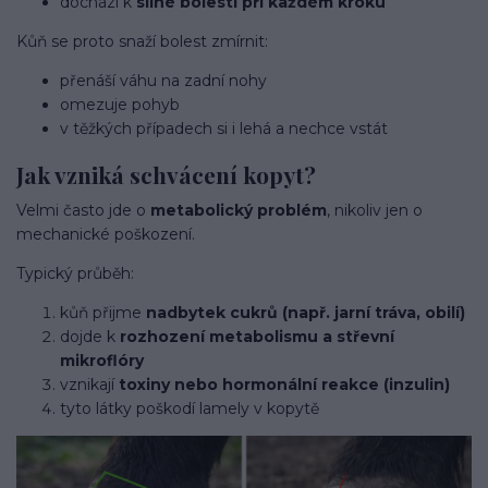
dochází k
silné bolesti při každém kroku
Kůň se proto snaží bolest zmírnit:
přenáší váhu na zadní nohy
omezuje pohyb
v těžkých případech si i lehá a nechce vstát
Jak vzniká schvácení kopyt?
Velmi často jde o
metabolický problém
, nikoliv jen o
mechanické poškození.
Typický průběh:
kůň přijme
nadbytek cukrů (např. jarní tráva, obilí)
dojde k
rozhození metabolismu a střevní
mikroflóry
vznikají
toxiny nebo hormonální reakce (inzulin)
tyto látky poškodí lamely v kopytě