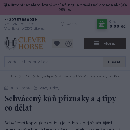
💣 Přírodní repelent, který voní a funguje právě teď v mega akci za
259,-🦟
+420737880039
0
ks
CZK
PO - PÁ 9.30 - 17.30
0,00 Kč
Vrchlického 338/3 Liberec
Menu
Hledat
Úvod
BLOG
Rady a tipy
Schvácený kůň příznaky a 4 tipy co dělat
Rady a tipy
31
03
2026
Schvácený kůň příznaky a 4 tipy
co dělat
Schvácení kopyt (laminitida) je jedno z nejzávažnějších
onemocnění koní, které může mít fatální následky, pokud