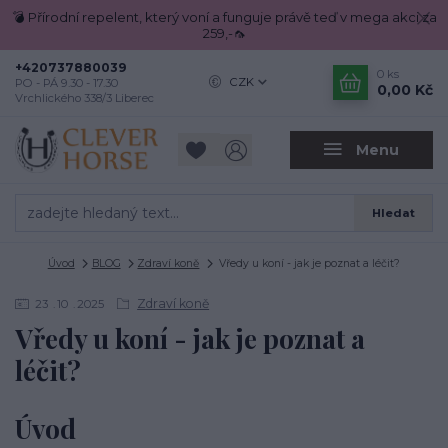
💣 Přírodní repelent, který voní a funguje právě teď v mega akci za
259,-🦟
+420737880039
0
ks
CZK
PO - PÁ 9.30 - 17.30
0,00 Kč
Vrchlického 338/3 Liberec
Menu
Hledat
Úvod
BLOG
Zdraví koně
Vředy u koní - jak je poznat a léčit?
Zdraví koně
23
10
2025
Vředy u koní - jak je poznat a
léčit?
Úvod