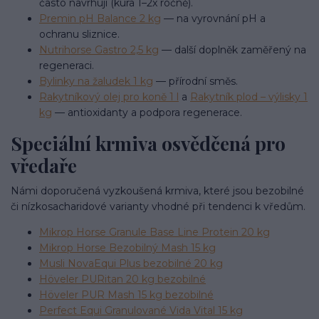
často navrhují (kúra 1–2x ročně).
Premin pH Balance 2 kg
— na vyrovnání pH a
ochranu sliznice.
Nutrihorse Gastro 2,5 kg
— další doplněk zaměřený na
regeneraci.
Bylinky na žaludek 1 kg
— přírodní směs.
Rakytníkový olej pro koně 1 l
a
Rakytník plod – výlisky 1
kg
— antioxidanty a podpora regenerace.
Speciální krmiva osvědčená pro
vředaře
Námi doporučená vyzkoušená krmiva, které jsou bezobilné
či nízkosacharidové varianty vhodné při tendenci k vředům.
Mikrop Horse Granule Base Line Protein 20 kg
Mikrop Horse Bezobilný Mash 15 kg
Musli NovaEqui Plus bezobilné 20 kg
Höveler PURitan 20 kg bezobilné
Höveler PUR Mash 15 kg bezobilné
Perfect Equi Granulované Vida Vital 15 kg