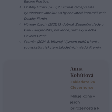
Equine Practice.
Dostihy Fitmin. (2019, 23. srpna). Omeprazol a
využitelnost vápníku: Co by chovatelé koní měli znát.
Dostihy Fitmin.
Höveler Czech. (2025, 13. dubna). Žaludeční vředy u
koní – diagnostika, prevence, příznaky a léčba.
Höveler Czech.
Premin. (2024, 8. března). Význam pufrů u koní v
souvislosti s výskytem žaludečních vředů. Premin.
Anna
Kohútová
Zakladatelka
Cleverhorse
Miluje koně v
jejich
přirozenosti a k