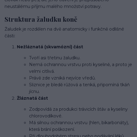
neustálému příjmu malého množství potravy.
Struktura žaludku koně
Žaludek je rozdělen na dvě anatomicky i funkčně odlišné
části:
Nežláznatá (skvamózní) část
Tvoří asi třetinu žaludku.
Nemá ochrannou vrstvu proti kyselině, a proto je
velmi citlivá.
Právě zde vzniká nejvíce vředů.
Sliznice je bledě růžová a tenká, připomíná tkáň
jícnu.
Žláznatá část
Zodpovídá za produkci trávicích šťáv a kyseliny
chlorovodíkové.
Má silnou ochrannou vrstvu (hlen, bikarbonáty),
která brání poškození.
Při dlouhodobém stresu nebo podávání léků