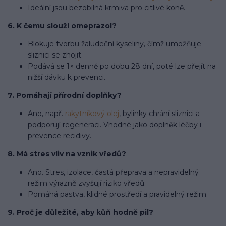
Ideální jsou bezobilná krmiva pro citlivé koně.
6. K čemu slouží omeprazol?
Blokuje tvorbu žaludeční kyseliny, čímž umožňuje
sliznici se zhojit.
Podává se 1× denně po dobu 28 dní, poté lze přejít na
nižší dávku k prevenci.
7. Pomáhají přírodní doplňky?
Ano, např.
rakytníkový olej
, bylinky chrání sliznici a
podporují regeneraci. Vhodné jako doplněk léčby i
prevence recidivy.
8. Má stres vliv na vznik vředů?
Ano. Stres, izolace, častá přeprava a nepravidelný
režim výrazně zvyšují riziko vředů.
Pomáhá pastva, klidné prostředí a pravidelný režim.
9. Proč je důležité, aby kůň hodně pil?