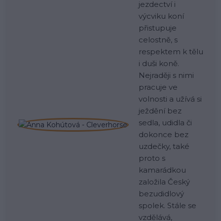
jezdectví i
výcviku koní
přistupuje
celostně, s
respektem k tělu
i duši koně.
Nejraději s nimi
pracuje ve
volnosti a užívá si
ježdění bez
sedla, udidla či
dokonce bez
uzdečky, také
proto s
kamarádkou
založila Český
bezudidlový
spolek. Stále se
vzdělává,