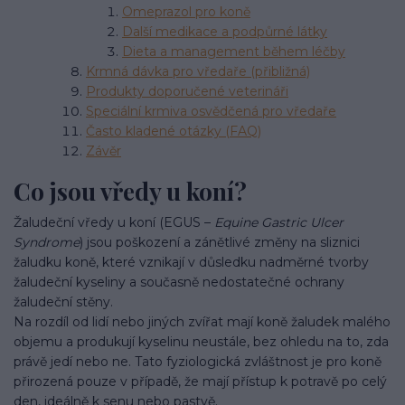
Omeprazol pro koně
Další medikace a podpůrné látky
Dieta a management během léčby
Krmná dávka pro vředaře (přibližná)
Produkty doporučené veterináři
Speciální krmiva osvědčená pro vředaře
Často kladené otázky (FAQ)
Závěr
Co jsou vředy u koní?
Žaludeční vředy u koní (EGUS –
Equine Gastric Ulcer
Syndrome
) jsou poškození a zánětlivé změny na sliznici
žaludku koně, které vznikají v důsledku nadměrné tvorby
žaludeční kyseliny a současně nedostatečné ochrany
žaludeční stěny.
Na rozdíl od lidí nebo jiných zvířat mají koně žaludek malého
objemu a produkují kyselinu neustále, bez ohledu na to, zda
právě jedí nebo ne. Tato fyziologická zvláštnost je pro koně
přirozená pouze v případě, že mají přístup k potravě po celý
den, ideálně k senu nebo pastvě.