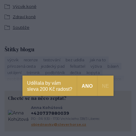
Výcvik koně
Zdraví koně
Soutěže
Štítky blogu
výcvik
recenze
testování
bez udidla
jak na to
přirozená cesta
jezdecký pad
fellsattel
výživa
báseň
ustájení
trénink
podbřišník
dečka
kopyta
problémoví koně
základní výcvik
důvěra
tipy
vánoce
Udělala by vám
život s koňmi
zdraví koně
cirkusové kousky
krmení
ANO
NE
sleva 200 Kč radost?
brockamp
zkušenosti
trávení
koliky
dezinfekce stájí
Chcete se na něco zeptat?
závody
podpora útulkům
správný výběr
koňoběh
virtuální závod
cukroví
seznam
recept
horsemanship
Anna Kohútová
výživa koně
krmení koní
veterinární péče o koně
úvaha
+420737880039
kokosový olej
srst
péče o vybavení
proč
komunikace
PO - PÁ 9.30 - 17.30 Vrchlického 338/3 Liberec
energie
vodění
objednavky@cleverhorse.cz