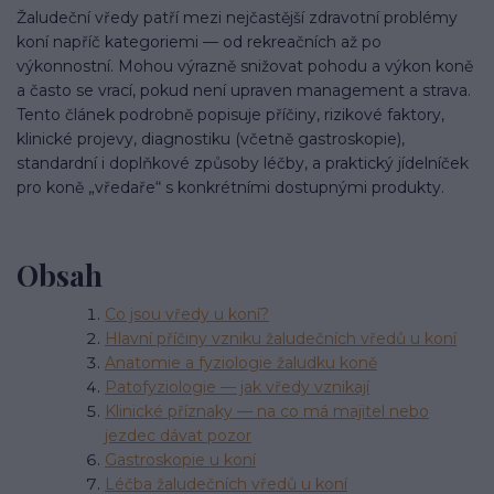
Žaludeční vředy patří mezi nejčastější zdravotní problémy
koní napříč kategoriemi — od rekreačních až po
výkonnostní. Mohou výrazně snižovat pohodu a výkon koně
a často se vrací, pokud není upraven management a strava.
Tento článek podrobně popisuje příčiny, rizikové faktory,
klinické projevy, diagnostiku (včetně gastroskopie),
standardní i doplňkové způsoby léčby, a praktický jídelníček
pro koně „vředaře“ s konkrétními dostupnými produkty.
Obsah
Co jsou vředy u koní?
Hlavní příčiny vzniku žaludečních vředů u koní
Anatomie a fyziologie žaludku koně
Patofyziologie — jak vředy vznikají
Klinické příznaky — na co má majitel nebo
jezdec dávat pozor
Gastroskopie u koní
Léčba žaludečních vředů u koní