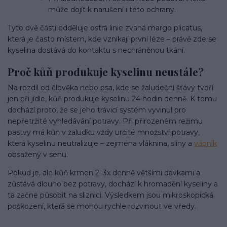
může dojít k narušení i této ochrany.
Tyto dvě části odděluje ostrá linie zvaná margo plicatus,
která je často místem, kde vznikají první léze – právě zde se
kyselina dostává do kontaktu s nechráněnou tkání.
Proč kůň produkuje kyselinu neustále?
Na rozdíl od člověka nebo psa, kde se žaludeční šťávy tvoří
jen při jídle, kůň produkuje kyselinu 24 hodin denně. K tomu
dochází proto, že se jeho trávicí systém vyvinul pro
nepřetržité vyhledávání potravy. Při přirozeném režimu
pastvy má kůň v žaludku vždy určité množství potravy,
která kyselinu neutralizuje – zejména vláknina, sliny a
vápník
obsažený v senu.
Pokud je, ale kůň krmen 2–3x denně většími dávkami a
zůstává dlouho bez potravy, dochází k hromadění kyseliny a
ta začne působit na sliznici. Výsledkem jsou mikroskopická
poškození, která se mohou rychle rozvinout ve vředy.