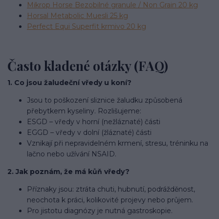
Mikrop Horse Bezobilné granule / Non Grain 20 kg
Horsal Metabolic Muesli 25 kg
Perfect Equi Superfit krmivo 20 kg
Často kladené otázky (FAQ)
1. Co jsou žaludeční vředy u koní?
Jsou to poškození sliznice žaludku způsobená
přebytkem kyseliny. Rozlišujeme:
ESGD – vředy v horní (nežláznaté) části
EGGD – vředy v dolní (žláznaté) části
Vznikají při nepravidelném krmení, stresu, tréninku na
lačno nebo užívání NSAID.
2. Jak poznám, že má kůň vředy?
Příznaky jsou: ztráta chuti, hubnutí, podrážděnost,
neochota k práci, kolikovité projevy nebo průjem.
Pro jistotu diagnózy je nutná gastroskopie.