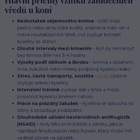
Hlavní příčiny vzniku žaludečních
vředů u koní
Nedostatek objemového krmiva
– příliš málo
pastvy nebo sena nízké kvality znamená málo slin a
méně neutralizačních látek, což zvyšuje kontakt
kyseliny se sliznicí.
Dlouhé intervaly mezi krmením
– kůň by neměl být
bez krmiva déle než 3–4 hodiny.
Vysoký podíl obilovin a škrobu
– krmiva s obsahem
ovsa, kukuřice nebo melasy podporují kyselou reakci.
Stres, časté transporty, soutěže
–
stres
výrazně
zvyšuje sekreci kyseliny.
Intenzivní trénink
zvyšuje tlak v břiše a může
posunout kyselinu směrem nahoru.
Práce na prázdný žaludek
– kyselina se šplouchá na
stěny a způsobuje podráždění.
Dlouhodobé užívání nesteroidních antiflogistik
(NSAID)
– tedy léků proti bolesti a zánětu, jako je
například fenylbutazon nebo flunixin, který může mít
vedlejší účinek na žaludek.