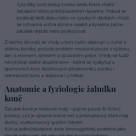
Tyto léky totiž snižují tvorbu látek, které chrání
žaludeční stěnu před působením kyseliny. Pokud se
podávají delší dobu nebo ve vysokých dávkách, může
se ochranná vrstva sliznice oslabit a kyselina začne
žaludek dráždit nebo poškozovat.
Z těchto důvodů se vředy u koní často objevují i u zvířat s
dobrou kondicí, protože problém nesouvisí pouze s výživou,
ale i s režimem, stresem a způsobem práce. Vředy se tudíž
nevyhýbají žádné skupině koní – běžně se vyskytují u
sportovních koní, dostihových plnokrevníků, poníků i
rekreačních koní, a dokonce i u hříbat.
Anatomie a fyziologie žaludku
koně
Žaludek koně je relativně malý – pojme pouze 8–15 litrů
potravy, což je výrazně méně než u přežvýkavců, kteří mají
složitý, vícekomorový systém trávení.
Kůň je jednožaludečné zvíře (monogastrik), podobně jako
člověk nebo pes, ale jeho trávení je přizpůsobeno