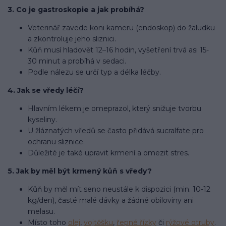
3. Co je gastroskopie a jak probíhá?
Veterinář zavede koni kameru (endoskop) do žaludku
a zkontroluje jeho sliznici.
Kůň musí hladovět 12–16 hodin, vyšetření trvá asi 15-
30 minut a probíhá v sedaci.
Podle nálezu se určí typ a délka léčby.
4. Jak se vředy léčí?
Hlavním lékem je omeprazol, který snižuje tvorbu
kyseliny.
U žláznatých vředů se často přidává sucralfate pro
ochranu sliznice.
Důležité je také upravit krmení a omezit stres.
5. Jak by měl být krmený kůň s vředy?
Kůň by měl mít seno neustále k dispozici (min. 10-12
kg/den), časté malé dávky a žádné obiloviny ani
melasu.
Místo toho
olej
,
vojtěšku
,
řepné řízky
či
rýžové otruby
.