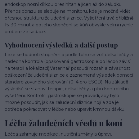
endoskop nosní dírkou přes hltan a jícen až do žaludku.
Přenos obrazu se sleduje na monitoru, kde je možné vidět
přesnou strukturu žaludeční sliznice. Vyšetření trvá přibližně
15–30 minut a po jeho skončení se kůň obvykle velmi rychle
probere ze sedace.
Vyhodnocení výsledků a další postup
Léze se hodnotí stupněm a podle toho se volí délka léčby a
následná kontrola (opakovaná gastroskopie po léčbě závisí
na terapii a lokalizaci).Veterinář posoudí rozsah a závažnost
poškození žaludeční sliznice a zaznamená výsledek pomocí
standardizovaného skórování (0–4 pro ESGD). Na základě
výsledků se stanoví terapie, délka léčby a plán kontrolního
vyšetření. Kontrolní gastroskopie se provádí, aby bylo
možné posoudit, jak se žaludeční sliznice hojí a zda je
potřeba pokračovat v léčbě nebo upravit krmnou dávku.
Léčba žaludečních vředů u koní
Léčba zahrnuje medikaci, nutriční změny a úpravu