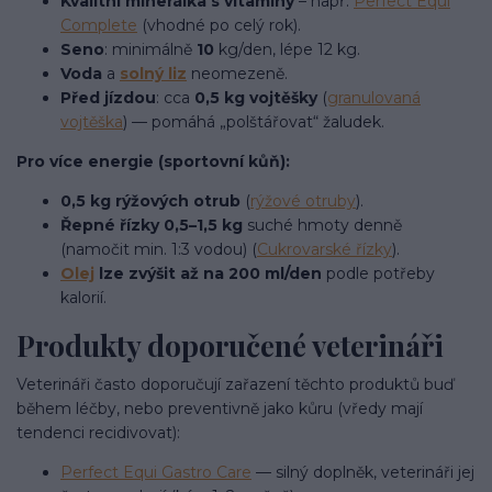
Kvalitní minerálka s vitamíny
– např.
Perfect Equi
Complete
(vhodné po celý rok).
Seno
: minimálně
10
kg/den, lépe 12 kg.
Voda
a
solný liz
neomezeně.
Před jízdou
: cca
0,5 kg vojtěšky
(
granulovaná
vojtěška
) — pomáhá „polštářovat“ žaludek.
Pro více energie (sportovní kůň):
0,5 kg rýžových otrub
(
rýžové otruby
).
Řepné řízky 0,5–1,5 kg
suché hmoty denně
(namočit min. 1:3 vodou) (
Cukrovarské řízky
).
Olej
lze zvýšit až na 200 ml/den
podle potřeby
kalorií.
Produkty doporučené veterináři
Veterináři často doporučují zařazení těchto produktů buď
během léčby, nebo preventivně jako kůru (vředy mají
tendenci recidivovat):
Perfect Equi Gastro Care
— silný doplněk, veterináři jej