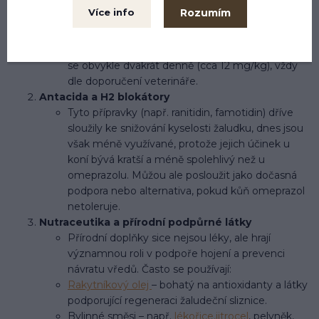
(EGGD), které vznikají v dolní části žaludku. V
Rozumím
Více info
praxi se často kombinuje s omeprazolem –
omeprazol snižuje tvorbu kyseliny a sucralfate
pomáhá s regenerací poškozené tkáně. Podává
se obvykle dvakrát denně (cca 12 mg/kg), vždy
dle doporučení veterináře.
Antacida a H2 blokátory
Tyto přípravky (např. ranitidin, famotidin) dříve
sloužily ke snižování kyselosti žaludku, dnes jsou
však méně využívané, protože jejich účinek u
koní bývá kratší a méně spolehlivý než u
omeprazolu. Můžou ale posloužit jako dočasná
podpora nebo alternativa, pokud kůň omeprazol
netoleruje.
Nutraceutika a přírodní podpůrné látky
Přírodní doplňky sice nejsou léky, ale hrají
významnou roli v podpoře hojení a prevenci
návratu vředů. Často se používají:
Rakytníkový olej
– bohatý na antioxidanty a látky
podporující regeneraci žaludeční sliznice.
Bylinné směsi – např.
lékořice,
jitrocel
, pelyněk,