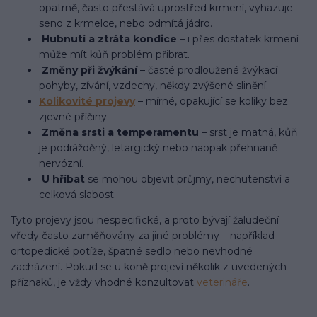
opatrně, často přestává uprostřed krmení, vyhazuje
seno z krmelce, nebo odmítá jádro.
Hubnutí a ztráta kondice
– i přes dostatek krmení
může mít kůň problém přibrat.
Změny při žvýkání
– časté prodloužené žvýkací
pohyby, zívání, vzdechy, někdy zvýšené slinění.
Kolikovité projevy
– mírné, opakující se koliky bez
zjevné příčiny.
Změna srsti a temperamentu
– srst je matná, kůň
je podrážděný, letargický nebo naopak přehnaně
nervózní.
U hříbat
se mohou objevit průjmy, nechutenství a
celková slabost.
Tyto projevy jsou nespecifické, a proto bývají žaludeční
vředy často zaměňovány za jiné problémy – například
ortopedické potíže, špatné sedlo nebo nevhodné
zacházení. Pokud se u koně projeví několik z uvedených
příznaků, je vždy vhodné konzultovat
veterináře
.