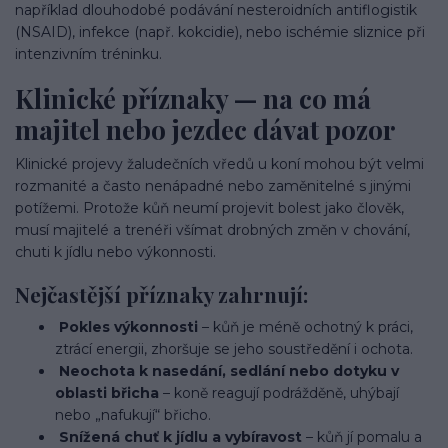
například dlouhodobé podávání nesteroidních antiflogistik
(NSAID), infekce (např. kokcidie), nebo ischémie sliznice při
intenzivním tréninku.
Klinické příznaky — na co má
majitel nebo jezdec dávat pozor
Klinické projevy žaludečních vředů u koní mohou být velmi
rozmanité a často nenápadné nebo zaměnitelné s jinými
potížemi. Protože kůň neumí projevit bolest jako člověk,
musí majitelé a trenéři všímat drobných změn v chování,
chuti k jídlu nebo výkonnosti.
Nejčastější příznaky zahrnují:
Pokles výkonnosti
– kůň je méně ochotný k práci,
ztrácí energii, zhoršuje se jeho soustředění i ochota.
Neochota k nasedání, sedlání nebo dotyku v
oblasti břicha
– koně reagují podrážděně, uhýbají
nebo „nafukují“ břicho.
Snížená chuť k jídlu a vybíravost
– kůň jí pomalu a