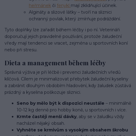
heřmánek
či
fenykl
mají zklidňující účinek.
Algináty a slizové látky – tvoří na sliznici
ochranný povlak, který zmírňuje podráždění.
Tyto doplňky lze zařadit během léčby i po ní. Veterináři
doporučují jejich pravidelné používání, protože žaludeční
vředy mají tendenci se vracet, zejména u sportovních koní
nebo při stresu.
Dieta a management během léčby
Správná výživa je při léčbě i prevenci žaludečních vředů
klíčová. Cílem je minimalizovat přebytek žaludeční kyseliny
a zabránit dlouhým obdobím hladovění, kdy žaludek zůstává
prázdný a kyselina poškozuje sliznici.
Seno by mělo být k dispozici neustále
– minimálně
10-12 kg denně pro hobby koně, u sportovních i více.
Krmte častěji menší dávky
, aby se v žaludku vždy
nacházel nějaký obsah.
Vyhněte se krmivům s vysokým obsahem škrobu