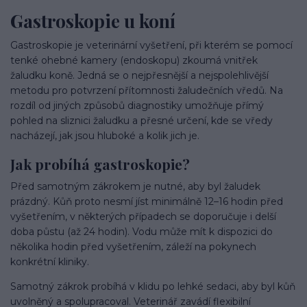
Gastroskopie u koní
Gastroskopie je veterinární vyšetření, při kterém se pomocí
tenké ohebné kamery (endoskopu) zkoumá vnitřek
žaludku koně. Jedná se o nejpřesnější a nejspolehlivější
metodu pro potvrzení přítomnosti žaludečních vředů. Na
rozdíl od jiných způsobů diagnostiky umožňuje přímý
pohled na sliznici žaludku a přesné určení, kde se vředy
nacházejí, jak jsou hluboké a kolik jich je.
Jak probíhá gastroskopie?
Před samotným zákrokem je nutné, aby byl žaludek
prázdný. Kůň proto nesmí jíst minimálně 12–16 hodin před
vyšetřením, v některých případech se doporučuje i delší
doba půstu (až 24 hodin). Vodu může mít k dispozici do
několika hodin před vyšetřením, záleží na pokynech
konkrétní kliniky.
Samotný zákrok probíhá v klidu po lehké sedaci, aby byl kůň
uvolněný a spolupracoval. Veterinář zavádí flexibilní