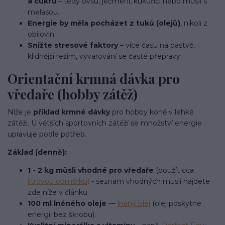
a cukru
– tedy ovsu, ječmeni, kukuřici nebo musli s
melasou.
Energie by měla pocházet z tuků (olejů)
, nikoli z
obilovin.
Snižte stresové faktory
– více času na pastvě,
klidnější režim, vyvarování se časté přepravy.
Orientační krmná dávka pro
vředaře (hobby zátěž)
Níže je
příklad krmné dávky
pro hobby koně v lehké
zátěži. U větších sportovních zátěží se množství energie
upravuje podle potřeb.
Základ (denně):
1 - 2 kg müsli vhodné pro vředaře
(použít cca
litrovou odměrku)
- seznam vhodných musli najdete
zde níže v článku.
100 ml lněného oleje
—
lněný olej
(olej poskytne
energii bez škrobu).