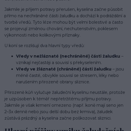
Jakmile je příjem potravy přerušen, kyselina začne působit
přímo na nechráněné části žaludku a dochází k podráždění a
tvorbě vředů. Tyto léze mohou být velmi bolestivé a často
se projevují změnou chování, nechutenstvím, poklesem
výkonnosti nebo kolikovými příznaky.
U koní se rozlišují dva hlavní typy vředů:
Vředy v nežláznaté (nechráněné) části žaludku
–
vznikají nejčastěji a souvisí s překyselením.
Vředy ve žláznaté (chráněné) části žaludku
– jsou
méně časté, obvykle souvisí se stresem, léky nebo
narušením přirozené obrany sliznice.
Přirozeně kůň vylučuje žaludeční kyselinu neustále, protože
je uzpůsoben k téměř nepřetržitému příjmu potravy.
Jakmile je však krmení omezeno (např. koně mají seno jen
2–3x denně nebo jsou delší dobu bez krmiva), žaludek
zůstává prázdný a kyselina začne poškozovat sliznici.