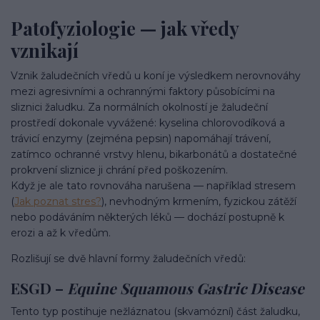
Patofyziologie — jak vředy
vznikají
Vznik žaludečních vředů u koní je výsledkem nerovnováhy
mezi agresivními a ochrannými faktory působícími na
sliznici žaludku. Za normálních okolností je žaludeční
prostředí dokonale vyvážené: kyselina chlorovodíková a
trávicí enzymy (zejména pepsin) napomáhají trávení,
zatímco ochranné vrstvy hlenu, bikarbonátů a dostatečné
prokrvení sliznice ji chrání před poškozením.
Když je ale tato rovnováha narušena — například stresem
(
Jak poznat stres?
), nevhodným krmením, fyzickou zátěží
nebo podáváním některých léků — dochází postupně k
erozi a až k vředům.
Rozlišují se dvě hlavní formy žaludečních vředů:
ESGD –
Equine Squamous Gastric Disease
Tento typ postihuje nežláznatou (skvamózní) část žaludku,