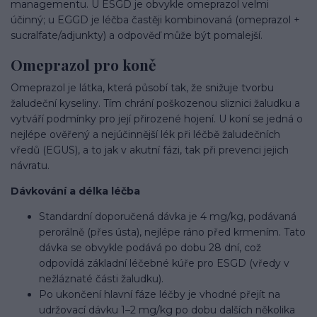
managementu. U ESGD je obvykle omeprazol velmi
účinný; u EGGD je léčba častěji kombinovaná (omeprazol +
sucralfate/adjunkty) a odpověď může být pomalejší.
Omeprazol pro koně
Omeprazol je látka, která působí tak, že snižuje tvorbu
žaludeční kyseliny. Tím chrání poškozenou sliznici žaludku a
vytváří podmínky pro její přirozené hojení. U koní se jedná o
nejlépe ověřený a nejúčinnější lék při léčbě žaludečních
vředů (EGUS), a to jak v akutní fázi, tak při prevenci jejich
návratu.
Dávkování a délka léčba
Standardní doporučená dávka je 4 mg/kg, podávaná
perorálně (přes ústa), nejlépe ráno před krmením. Tato
dávka se obvykle podává po dobu 28 dní, což
odpovídá základní léčebné kúře pro ESGD (vředy v
nežláznaté části žaludku).
Po ukončení hlavní fáze léčby je vhodné přejít na
udržovací dávku 1–2 mg/kg po dobu dalších několika