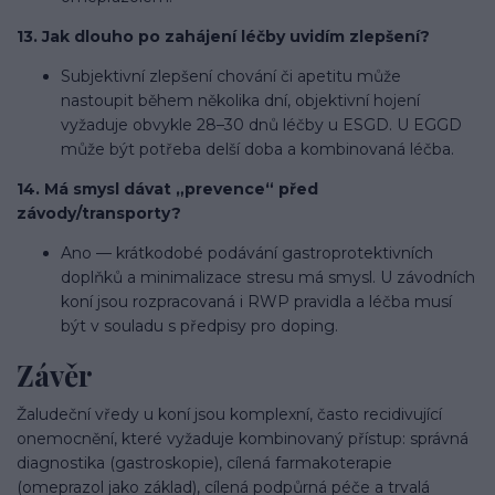
13. Jak dlouho po zahájení léčby uvidím zlepšení?
Subjektivní zlepšení chování či apetitu může
nastoupit během několika dní, objektivní hojení
vyžaduje obvykle 28–30 dnů léčby u ESGD. U EGGD
může být potřeba delší doba a kombinovaná léčba.
14. Má smysl dávat „prevence“ před
závody/transporty?
Ano — krátkodobé podávání gastroprotektivních
doplňků a minimalizace stresu má smysl. U závodních
koní jsou rozpracovaná i RWP pravidla a léčba musí
být v souladu s předpisy pro doping.
Závěr
Žaludeční vředy u koní jsou komplexní, často recidivující
onemocnění, které vyžaduje kombinovaný přístup: správná
diagnostika (gastroskopie), cílená farmakoterapie
(omeprazol jako základ), cílená podpůrná péče a trvalá