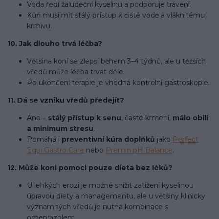
Voda ředí žaludeční kyselinu a podporuje trávení.
Kůň musí mít stálý přístup k čisté vodě a vláknitému
krmivu.
10. Jak dlouho trvá léčba?
Většina koní se zlepší během 3–4 týdnů, ale u těžších
vředů může léčba trvat déle.
Po ukončení terapie je vhodná kontrolní gastroskopie.
11. Dá se vzniku vředů předejít?
Ano –
stálý přístup k senu
, časté krmení,
málo obilí
a minimum stresu
.
Pomáhá i
preventivní kúra doplňků
jako
Perfect
Equi Gastro Care
nebo
Premin pH Balance
.
12. Může koni pomoci pouze dieta bez léků?
U lehkých erozí je možné snížit zatížení kyselinou
úpravou diety a managementu, ale u většiny klinicky
významných vředů je nutná kombinace s
omeprazolem.