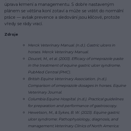
úprava krmení a managementu. S dobře nastaveným
plánem se většina koní zotaví a může se vrátit do normální
práce — avšak prevence a sledování jsou klíčové, protože
vředy se rády vrací.
Zdroje
Merck Veterinary Manual. (n.d.). Gastric ulcers in
horses. Merck Veterinary Manual.
Doucet, M., et al. (2003). Efficacy of omeprazole paste
in the treatment of equine gastric ulcer syndrome.
PubMed Central (PMC).
British Equine Veterinary Association. (n.d.).
Comparison of omeprazole dosages in horses. Equine
Veterinary Journal.
Columbia Equine Hospital. (n.d.). Practical guidelines
for preparation and performance of gastroscopy.
Hewetson, M., & Sykes, B. W. (2023). Equine gastric
ulcer syndrome: Pathophysiology, diagnosis, and
management.Veterinary Clinics of North America: