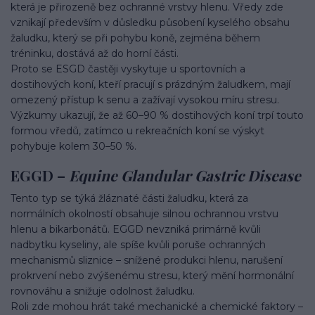
která je přirozeně bez ochranné vrstvy hlenu. Vředy zde
vznikají především v důsledku působení kyselého obsahu
žaludku, který se při pohybu koně, zejména během
tréninku, dostává až do horní části.
Proto se ESGD častěji vyskytuje u sportovních a
dostihových koní, kteří pracují s prázdným žaludkem, mají
omezený přístup k senu a zažívají vysokou míru stresu.
Výzkumy ukazují, že až 60–90 % dostihových koní trpí touto
formou vředů, zatímco u rekreačních koní se výskyt
pohybuje kolem 30–50 %.
EGGD –
Equine Glandular Gastric Disease
Tento typ se týká žláznaté části žaludku, která za
normálních okolností obsahuje silnou ochrannou vrstvu
hlenu a bikarbonátů. EGGD nevzniká primárně kvůli
nadbytku kyseliny, ale spíše kvůli poruše ochranných
mechanismů sliznice – snížené produkci hlenu, narušení
prokrvení nebo zvýšenému stresu, který mění hormonální
rovnováhu a snižuje odolnost žaludku.
Roli zde mohou hrát také mechanické a chemické faktory –