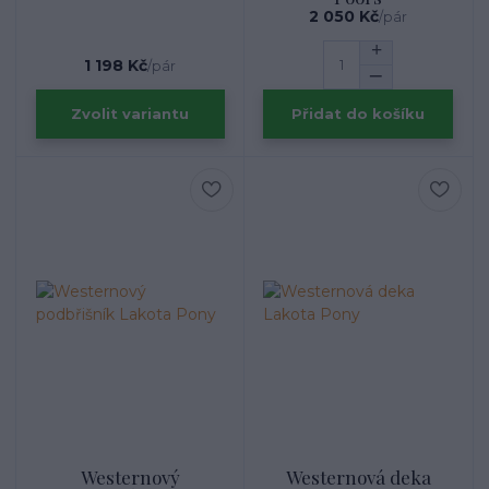
2 050 Kč
/
pár
1 198 Kč
/
pár
Zvolit variantu
Přidat do košíku
Westernový
Westernová deka