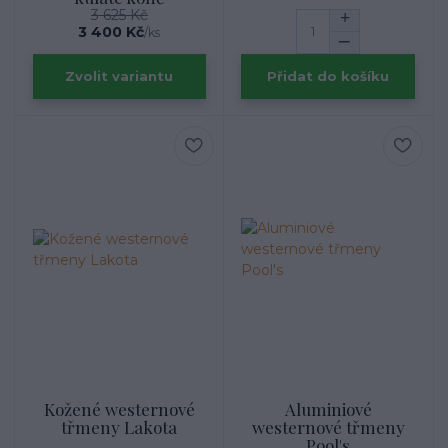
3 625 Kč
3 400 Kč
/
ks
Zvolit variantu
Přidat do košíku
Kožené westernové
Aluminiové
třmeny Lakota
westernové třmeny
Pool's