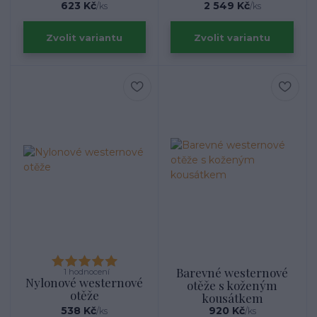
623 Kč
2 549 Kč
/
ks
/
ks
Zvolit variantu
Zvolit variantu
Barevné westernové
1 hodnocení
Nylonové westernové
otěže s koženým
otěže
kousátkem
538 Kč
920 Kč
/
ks
/
ks