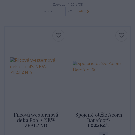
Zobrazuji 1-20 z 135
strana
z 7
další
Filcová westernová
Spojené otěže Acorn
deka Pool's NEW
Barefoot®
ZEALAND
1 025 Kč
/
ks