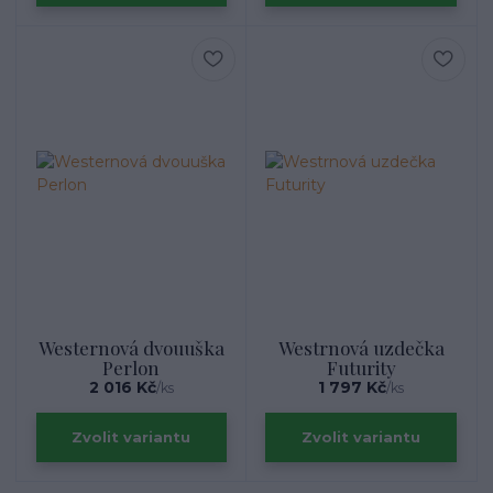
Westernová dvouuška
Westrnová uzdečka
Perlon
Futurity
2 016 Kč
1 797 Kč
/
ks
/
ks
Zvolit variantu
Zvolit variantu