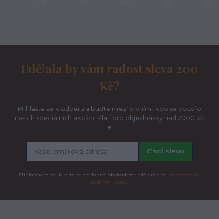
Udělala by vám radost sleva 200
Kč?
Přihlašte se k odběru a buďte mezi prvními, kdo se dozví o
našich speciálních akcích. Platí pro objednávky nad 2000 Kč
♥
Chci slevu
Přihlášením souhlasíte se zasíláním obchodních sdělení a se
zpracováním
osobních údajů.