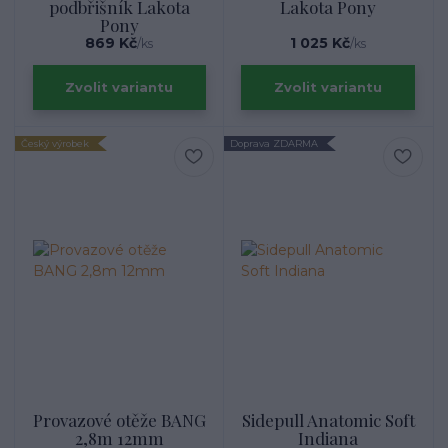
podbřišník Lakota
Lakota Pony
Pony
869 Kč
1 025 Kč
/
ks
/
ks
Zvolit variantu
Zvolit variantu
Český výrobek
Doprava ZDARMA
Provazové otěže BANG
Sidepull Anatomic Soft
2,8m 12mm
Indiana