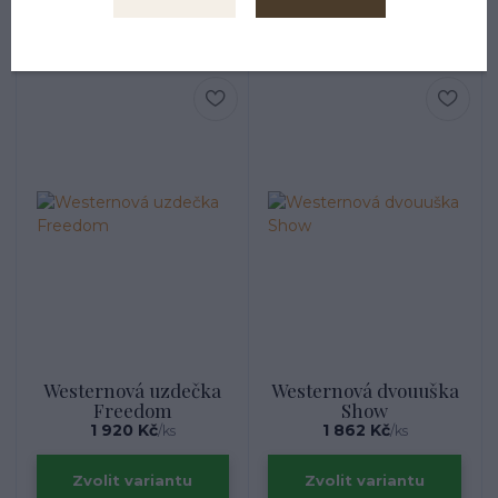
Zvolit variantu
Zvolit variantu
Westernová uzdečka
Westernová dvouuška
Freedom
Show
1 920 Kč
1 862 Kč
/
ks
/
ks
Zvolit variantu
Zvolit variantu