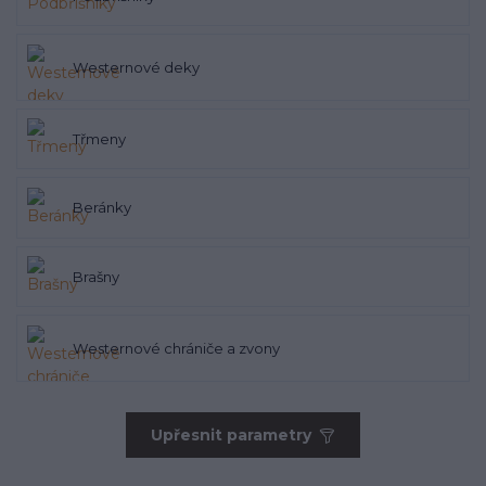
Westernové deky
Třmeny
Beránky
Brašny
Westernové chrániče a zvony
Upřesnit parametry