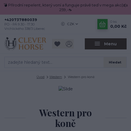
💣 Přírodní repelent, který voní a funguje právě teď v mega akci za
259,-🦟
+420737880039
0
ks
CZK
PO - PÁ 9.30 - 17.30
0,00 Kč
Vrchlického 338/3 Liberec
Menu
Hledat
Úvod
Western
Western pro koně
Western pro
koně