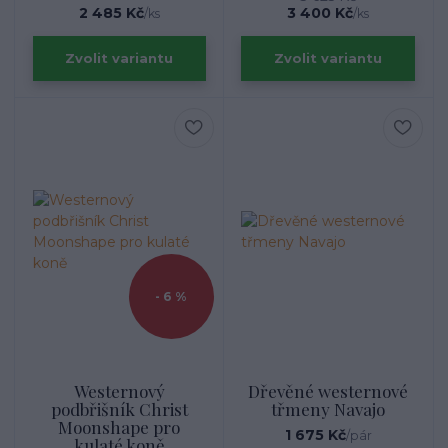
2 485 Kč
3 400 Kč
/
ks
/
ks
Zvolit variantu
Zvolit variantu
- 6 %
Westernový
Dřevěné westernové
podbřišník Christ
třmeny Navajo
Moonshape pro
1 675 Kč
/
pár
kulaté koně