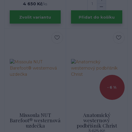
4 650 Kč
/
ks
Zvolit variantu
Přidat do košíku
- 6 %
Missoula NUT
Anatomický
Barefoot® westernová
westernový
uzdečka
podbřišník Christ
3 625 Kč