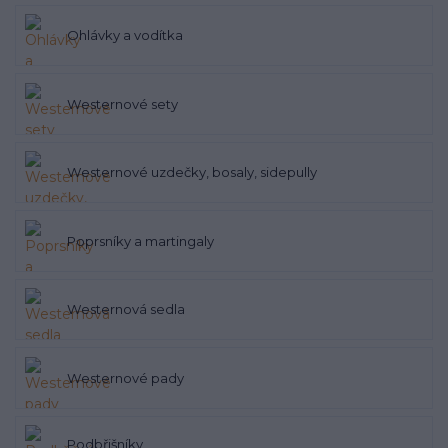
Ohlávky a vodítka
Westernové sety
Westernové uzdečky, bosaly, sidepully
Poprsníky a martingaly
Westernová sedla
Westernové pady
Podbřišníky