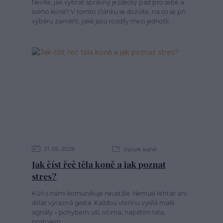
Nevíte, jak vybrat správný jezdecký pad pro sebe a
svého koně? V tomto článku se dozvíte, na co se při
výběru zaměřit, jaké jsou rozdíly mezi jednotli...
21
05
2026
Výcvik koně
Jak číst řeč těla koně a jak poznat
stres?
Kůň s námi komunikuje neustále. Nemusí řehtat ani
dělat výrazná gesta. Každou vteřinu vysílá malé
signály – pohybem uší, očima, napětím těla,
postojem...