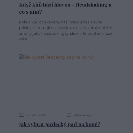
Když kůň hází hlavou - Headshaking a
co s ním?
Pokud kůň opakovaně hází hlavou bez zjevné
příčiny, nemusí jít o zlozvyk, ale o zdravotní problém
známý jako headshaking syndrom. Tento stav může
výra...
24
06
2026
Rady a tipy
Jak vybrat Jezdecký pad na koně?