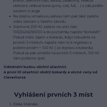
jméno, telefonní číslo, adresu zásilkovny, velikost
oblečení, velikost koně (pony, cob, full, ... ) a zda jezdíte
western či anglii
Na stejnou emailovou adresu nám pak také zašlete
video záznam z Vašeho závodu
Startovné 200 Kč zašlete na účet číslo
1032340629/6100 a do poznámky napište "koňoběh" .
Pokud máte zájem o kokardu, ikdyž nebudete na
prvních 3 místech, napište nám to k registraci a
pošlete prosím + 100 Kč ( za dopravu a kokardu).
Pokud se pak umístíte na prvních 3 místech, 100 Kč
Vám pošleme zpět.
Odměněni budou všichni účastníci
A první tři účastníci obdrží kokardy a věcné ceny od
Cleverhorse
Vyhlášení prvních 3 míst
Eliška Stránská