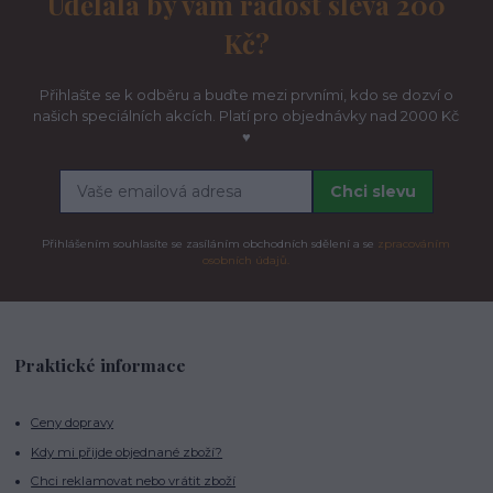
Udělala by vám radost sleva 200
Kč?
Přihlašte se k odběru a buďte mezi prvními, kdo se dozví o
našich speciálních akcích. Platí pro objednávky nad 2000 Kč
♥
Chci slevu
Přihlášením souhlasíte se zasíláním obchodních sdělení a se
zpracováním
osobních údajů.
Praktické informace
Ceny dopravy
Kdy mi přijde objednané zboží?
Chci reklamovat nebo vrátit zboží