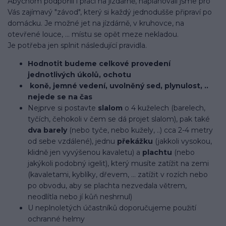
Abychom podpořili i práci na jízdárně, naplánovali jsme pro
Vás zajímavý "závod", který si každý jednodušše připraví po
domácku. Je možné jet na jízdárně, v kruhovce, na
otevřené louce, ... místu se opět meze nekladou.
Je potřeba jen splnit následující pravidla.
Hodnotit budeme celkové provedení
jednotlivých úkolů, ochotu
koně, jemné vedení, uvolněný sed, plynulost, ..
nejede se na čas
Nejprve si postavte
slalom
o 4 kuželech (barelech,
tyčích, čehokoli v čem se dá projet slalom), pak také
dva barely
(nebo tyče, nebo kužely, ..) cca 2-4 metry
od sebe vzdálené), jednu
překážku
(jakkoli vysokou,
klidně jen vyvýšenou kavaletu) a
plachtu
(nebo
jakýkoli podobný igelit), který musíte zatížit na zemi
(kavaletami, kyblíky, dřevem, ... zatížit v rozích nebo
po obvodu, aby se plachta nezvedala větrem,
neodlítla nebo jí kůň neshrnul)
U neplnoletých účastníků doporučujeme použití
ochranné helmy