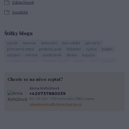
Zdraví koně
Soutěže
Štítky blogu
výcvik
recenze
testování
bez udidla
jak na to
přirozená cesta
jezdecký pad
fellsattel
výživa
báseň
ustájení
trénink
podbřišník
dečka
kopyta
problémoví koně
základní výcvik
důvěra
tipy
vánoce
život s koňmi
zdraví koně
cirkusové kousky
krmení
brockamp
zkušenosti
trávení
koliky
dezinfekce stájí
Chcete se na něco zeptat?
závody
podpora útulkům
správný výběr
koňoběh
virtuální závod
cukroví
seznam
recept
horsemanship
Anna Kohútová
výživa koně
krmení koní
veterinární péče o koně
úvaha
+420737880039
kokosový olej
srst
péče o vybavení
proč
komunikace
PO - PÁ 9.30 - 17.30 Vrchlického 338/3 Liberec
energie
vodění
objednavky@cleverhorse.cz