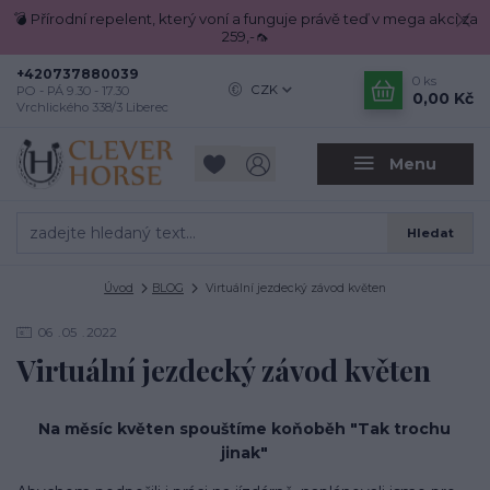
💣 Přírodní repelent, který voní a funguje právě teď v mega akci za
259,-🦟
+420737880039
0
ks
CZK
PO - PÁ 9.30 - 17.30
0,00 Kč
Vrchlického 338/3 Liberec
Menu
Hledat
Úvod
BLOG
Virtuální jezdecký závod květen
06
05
2022
Virtuální jezdecký závod květen
Na měsíc květen spouštíme koňoběh "Tak trochu
jinak"