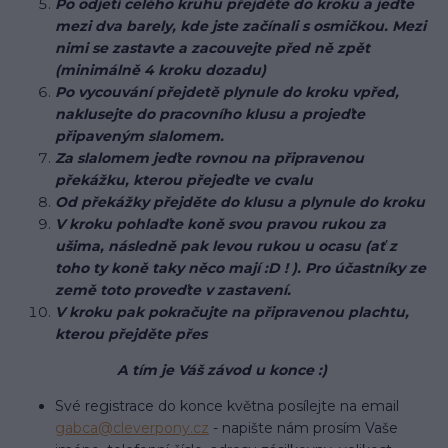
Po odjetí celého kruhu přejděte do kroku a jeďte
mezi dva barely, kde jste začínali s osmičkou. Mezi
nimi se zastavte a zacouvejte před ně zpět
(minimálně 4 kroku dozadu)
Po vycouvání přejdetě plynule do kroku vpřed,
naklusejte do pracovního klusu a projeďte
připaveným slalomem.
Za slalomem jeďte rovnou na připravenou
překážku, kterou přejeďte ve cvalu
Od překážky přejděte do klusu a plynule do kroku
V kroku pohlaďte koně svou pravou rukou za
ušima, následně pak levou rukou u ocasu (ať z
toho ty koně taky něco mají :D ! ). Pro účastníky ze
země toto proveďte v zastavení.
V kroku pak pokračujte na připravenou plachtu,
kterou přejděte přes
A tím je Váš závod u konce :)
Své registrace do konce května posílejte na email
gabca@cleverpony.cz
- napište nám prosím Vaše