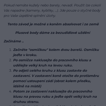
Pokud nemáte kužely nebo barely, nevadí. Použít lze cokoli
Vás napadne (kameny, kyblíky, ...). Jde pouze o styčné body
pro Vaše úspěšné splnění úlohy.
Tento závod je možné s koněm absolvovat i ze země
Plusové body dáme za bezudidlové uždění
Začínáme ..
Začněte "osmičkou" kolem dvou barelů. Osmičku
jeďte v kroku.
Po osmičce naklusejte do pracovního klusu a
udělejte velký kruh na levou ruku.
Po odjetí celého kruhu z klusu zastavte do
zastavení. V zastavení koně otočte do protisměru
pomocí ustoupení zádí (obrat kolem předku,
idálně na místě)
Potom ze zastavení naklusejte do pracovního
klusu na pravou ruku a jeďte opět velký kruh na
druhou stranu.