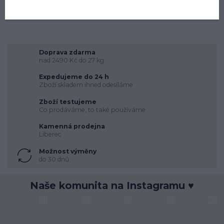
Doprava zdarma
nad 2490 Kč do 27 kg
Expedujeme do 24 h
Zboží skladem ihned odesíláme
Zboží testujeme
Co prodáváme, to také používáme
Kamenná prodejna
Liberec
Možnost výměny
do 30 dnů
Naše komunita na Instagramu ♥