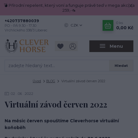
💣 Přírodní repelent, který voní a funguje právě teď v mega akci za
259,-🦟
+420737880039
0
ks
CZK
PO - PÁ 9.30 - 17.30
0,00 Kč
Vrchlického 338/3 Liberec
Menu
Hledat
Úvod
BLOG
Virtuální závod červen 2022
02
06
2022
Virtuální závod červen 2022
Na měsíc červen spouštíme Cleverhorse virtuální
koňoběh