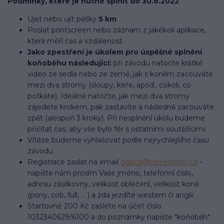
Podmínky, které je nutné splnit do 30.6.2022
Ujet nebo ujít pěšky
5 km
Poslat printscreen nebo záznam z jakékoli aplikace,
která měří čas a vzdálenost
Jako zpestření je úkolem pro úspěšné splnění
koňoběhu následující:
při závodu natočte krátké
video ze sedla nebo ze země, jak s koněm zacouváte
mezi dva stromy (sloupy, keře, apod.. cokoli, co
potkáte). Ideálně natočte, jak mezi dva stromy
zajedete krokem, pak zastavíte a následně zacouváte
zpět (alespoň 3 kroky). Při nesplnění úkolu budeme
přičítat čas, aby vše bylo fér s ostatními soutěžícími.
Vítěze budeme vyhlašovat podle nejrychlejšího času
závodu
Registrace zaslat na email
gabca@cleverpony.cz
-
napište nám prosím Vaše jméno, telefonní číslo,
adresu zásilkovny, velikost oblečení, velikost koně
(pony, cob, full, ... ) a zda jezdíte western či anglii
Startovné 200 Kč zašlete na účet číslo
1032340629/6100 a do poznámky napište "koňoběh"