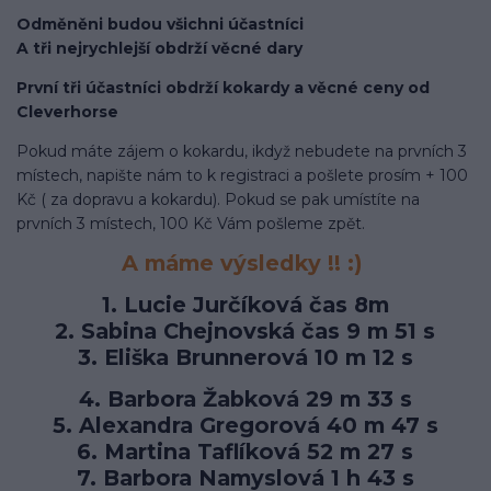
Odměněni budou všichni účastníci
A tři nejrychlejší obdrží věcné dary
První tři účastníci obdrží kokardy a věcné ceny od
Cleverhorse
Pokud máte zájem o kokardu, ikdyž nebudete na prvních 3
místech, napište nám to k registraci a pošlete prosím + 100
Kč ( za dopravu a kokardu). Pokud se pak umístíte na
prvních 3 místech, 100 Kč Vám pošleme zpět.
A máme výsledky !! :)
1.
Lucie Jurčíková čas 8m
2. Sabina Chejnovská čas 9 m 51 s
3. Eliška Brunnerová 10 m 12 s
4. Barbora Žabková 29 m 33 s
5. Alexandra Gregorová 40 m 47 s
6. Martina Taflíková 52 m 27 s
7. Barbora Namyslová 1 h 43 s