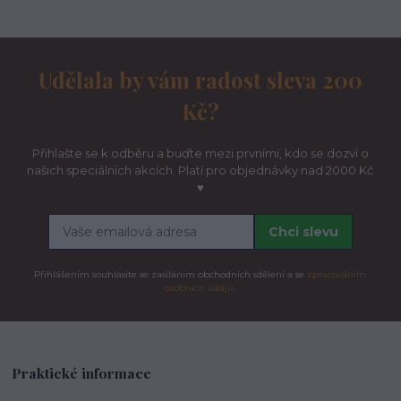
Udělala by vám radost sleva 200
Kč?
Přihlašte se k odběru a buďte mezi prvními, kdo se dozví o
našich speciálních akcích. Platí pro objednávky nad 2000 Kč
♥
Chci slevu
Přihlášením souhlasíte se zasíláním obchodních sdělení a se
zpracováním
osobních údajů.
Praktické informace