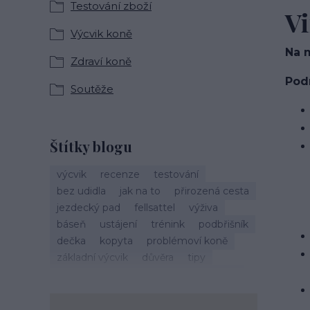
Testování zboží
Vi
Výcvik koně
Na 
Zdraví koně
Podm
Soutěže
Štítky blogu
výcvik
recenze
testování
bez udidla
jak na to
přirozená cesta
jezdecký pad
fellsattel
výživa
báseň
ustájení
trénink
podbřišník
dečka
kopyta
problémoví koně
základní výcvik
důvěra
tipy
vánoce
život s koňmi
zdraví koně
cirkusové kousky
krmení
brockamp
zkušenosti
trávení
koliky