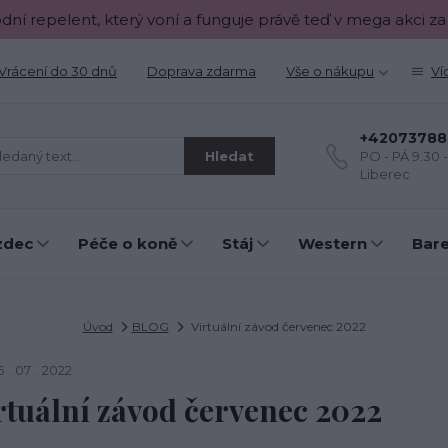
odní repelent, který voní a funguje právě teď v mega akci za
Vrácení do 30 dnů
Doprava zdarma
Vše o nákupu
Ví
+42073788
Hledat
PO - PÁ 9.30 
Liberec
zdec
Péče o koně
Stáj
Western
Bar
Úvod
BLOG
Virtuální závod červenec 2022
6
07
2022
rtuální závod červenec 2022