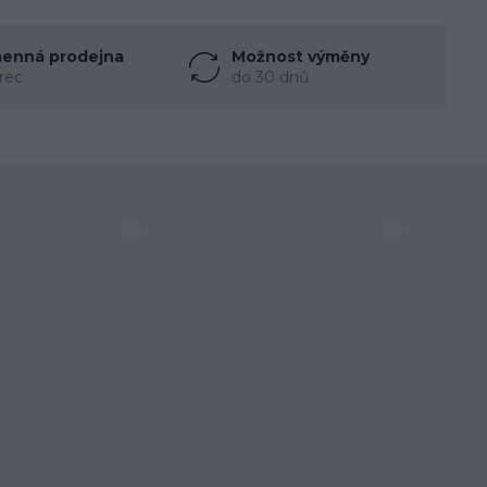
enná prodejna
Možnost výměny
rec
do 30 dnů