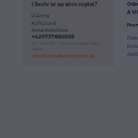
Chcete se na něco zeptat?
Odm
dezinfekce stájí
závody
A tř
podpora útulkům
správný výběr
koňoběh
virtuální závod
cukroví
Prvn
seznam
recept
horsemanship
Anna Kohútová
výživa koně
krmení koní
+420737880039
Poku
veterinární péče o koně
úvaha
PO - PÁ 9.30 - 17.30 Vrchlického 338/3
pros
Liberec
kokosový olej
srst
péče o vybavení
zpět
objednavky@cleverhorse.cz
proč
komunikace
energie
vodění