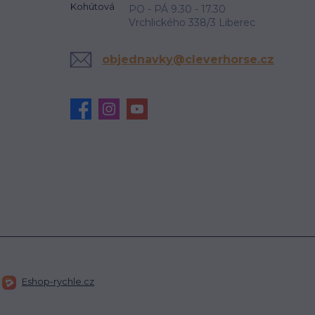
PO - PÁ 9.30 - 17.30
Vrchlického 338/3 Liberec
objednavky@cleverhorse.cz
Eshop-rychle.cz