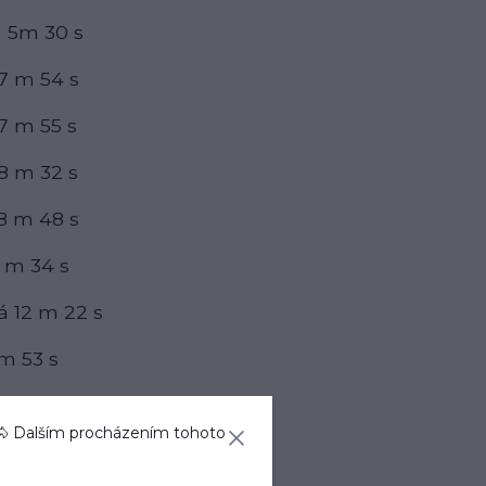
 5m 30 s
 7 m 54 s
7 m 55 s
8 m 32 s
8 m 48 s
 m 34 s
á 12 m 22 s
 m 53 s
 15 m 1 s
🐴 Dalším procházením tohoto
15 m 46 s