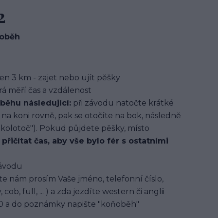
2
ňoběh
n 3 km - zajet nebo ujít pěšky
rá měří čas a vzdálenost
běhu následující:
při závodu natočte krátké
 na koni rovně, pak se otočíte na bok, následně
kolotoč"). Pokud půjdete pěšky, místo
řičítat čas, aby vše bylo fér s ostatními
závodu
te nám prosím Vaše jméno, telefonní číslo,
ob, full, ... ) a zda jezdíte western či anglii
00 a do poznámky napište "koňoběh"