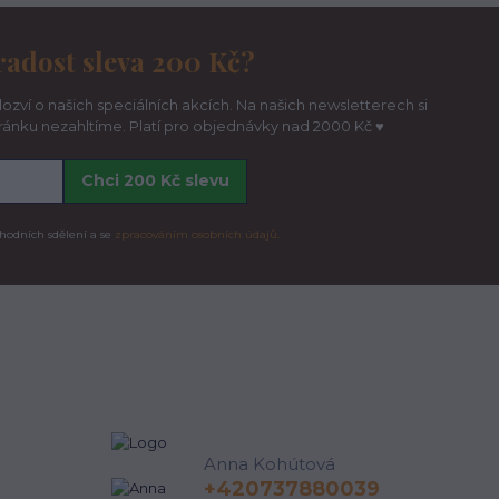
radost sleva 200 Kč?
ozví o našich speciálních akcích. Na našich newsletterech si
hránku nezahltíme. Platí pro objednávky nad 2000 Kč ♥
Chci 200 Kč slevu
hodních sdělení a se
zpracováním osobních údajů.
Anna Kohútová
+420737880039