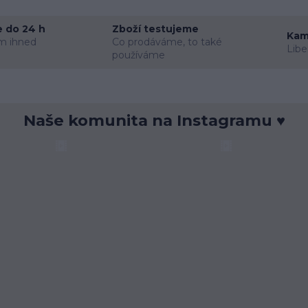
 do 24 h
Zboží testujeme
Kam
m ihned
Co prodáváme, to také
Libe
používáme
Naše komunita na Instagramu ♥