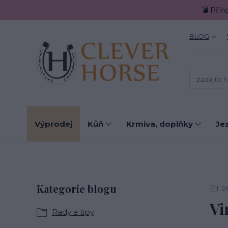
💣 Přír
BLOG
Výprodej
Kůň
Krmiva, doplňky
Je
Kategorie blogu
0
Vi
Rady a tipy