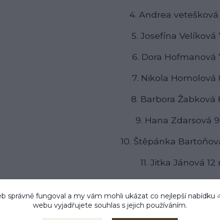
4. Andrea vetešková
5. Josefína Velíková
6. Dora Hofmanová 
7. Nikola Homolová 
8. Barbora Žabková 
9. Hana Zdarsová 9
10. Štěpánka Bartoňov
11. Jitka Jánová 12
12. Barbora Fanturová
b správně fungoval a my vám mohli ukázat co nejlepší
nabídku
13. Andrea Oušková 
webu vyjadřujete souhlas s jejich používáním.