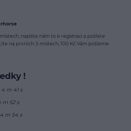
erhorse
stech, napište nám to k registraci a pošlete
títe na prvních 3 místech, 100 Kč Vám pošleme
edky !
 4 m 41 s
4 m 52 s
 4 m 54 s