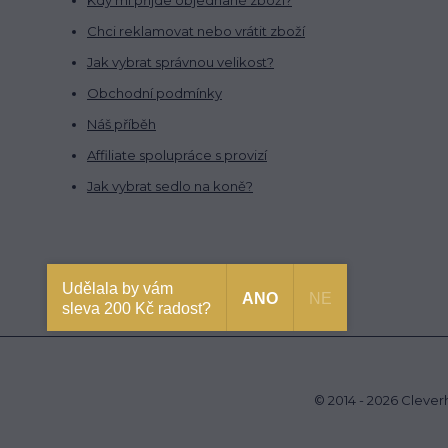
Kdy mi přijde objednané zboží?
Chci reklamovat nebo vrátit zboží
Jak vybrat správnou velikost?
Obchodní podmínky
Náš příběh
Affiliate spolupráce s provizí
Jak vybrat sedlo na koně?
Udělala by vám
ANO
NE
sleva 200 Kč radost?
© 2014 - 2026 Cleve