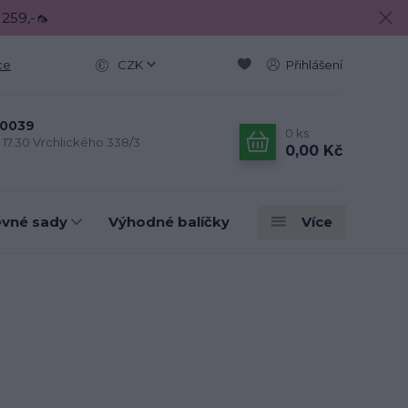
 259,-🦟
ce
CZK
Přihlášení
0039
0
ks
- 17.30 Vrchlického 338/3
0,00 Kč
evné sady
Výhodné balíčky
Více