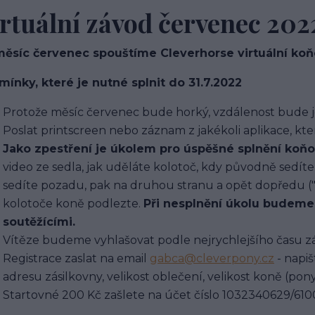
rtuální závod červenec 202
měsíc červenec spouštíme Cleverhorse virtuální ko
ínky, které je nutné splnit do 31.7.2022
Protože měsíc červenec bude horký, vzdálenost bude je
Poslat printscreen nebo záznam z jakékoli aplikace, kte
Jako zpestření je úkolem pro úspěšné splnění koňo
video ze sedla, jak uděláte kolotoč, kdy původně sedíte
sedíte pozadu, pak na druhou stranu a opět dopředu ("
kolotoče koně podlezte.
Při nesplnění úkolu budeme p
soutěžícími.
Vítěze budeme vyhlašovat podle nejrychlejšího času 
Registrace zaslat na email
gabca@cleverpony.cz
- napiš
adresu zásilkovny, velikost oblečení, velikost koně (pony, c
Startovné 200 Kč zašlete na účet číslo 1032340629/61