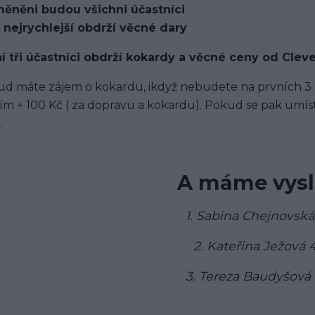
ěněni budou všichni účastníci
i nejrychlejší obdrží věcné dary
í tři účastníci obdrží kokardy a věcné ceny od Clev
d máte zájem o kokardu, ikdyž nebudete na prvních 3 mí
ím + 100 Kč ( za dopravu a kokardu). Pokud se pak umís
.
A máme vysl
1. Sabina Chejnovská
2. Kateřina Ježová 
3. Tereza Baudyšová