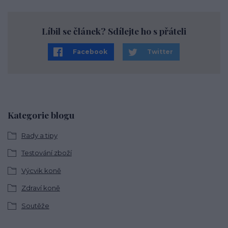
Líbil se článek? Sdílejte ho s přáteli
Facebook
Twitter
Kategorie blogu
Rady a tipy
Testování zboží
Výcvik koně
Zdraví koně
Soutěže