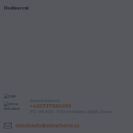
Hodnocení
Anna Kohútová
+420737880039
PO - PÁ 9.30 - 17.30 Vrchlického 338/3 Liberec
objednavky@cleverhorse.cz