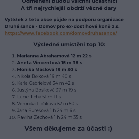
Odměněni budou všichni účastnici
A tři nejrychlejší obdrží věcné dary
Výtěžek z této akce půjde na podporu organizace
Druhá šance - Domov pro ex-dostihové koně z.s.
https://www.facebook.com/domovdruhasance/
Výsledné umístění top 10:
Marianna Abrahamová 12 m 22 s
Aneta Vincentová 15 m 36 s
Monika Máslová 19 m 30 s
Nikola Bělková 19 m 40 s
Karla Gabrielová 34 m 42 s
Justýna Bosíková 37 m 19 s
Lucie Tichá 51 m 11 s
Veronika Liďáková 52 m 50 s
Jana Burešová 1 h 24 m 6 s
Pavlína Zechová 1 h 24 m 35 s
Všem děkujeme za účast! :)