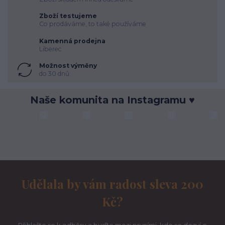
Zboží testujeme
Co prodáváme, to také používáme
Kamenná prodejna
Liberec
Možnost výměny
do 30 dnů
Naše komunita na Instagramu ♥
Udělala by vám radost sleva 200
Kč?
Přihlašte se k odběru a buďte mezi prvními, kdo se dozví o