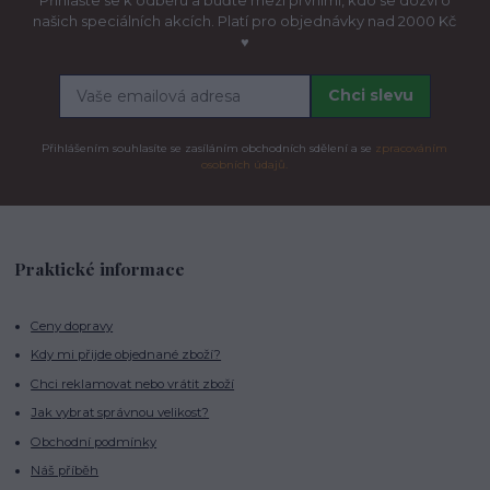
našich speciálních akcích. Platí pro objednávky nad 2000 Kč
♥
Chci slevu
Přihlášením souhlasíte se zasíláním obchodních sdělení a se
zpracováním
osobních údajů.
Praktické informace
Ceny dopravy
Kdy mi přijde objednané zboží?
Chci reklamovat nebo vrátit zboží
Jak vybrat správnou velikost?
Obchodní podmínky
Náš příběh