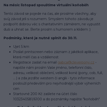
Na měsíc listopad spouštíme virtuální koňoběh
Tento závod se pojede na čas, ale prosíme všechny, aby
svůj závod jeli s rozumem. Smyslem tohoto závodu je
podpořit dobrou věc s charitativním záměrem, ne vypustit
duši a uhnat se. Berte prosím s humorem a klidem :)
Podmínky, které je nutné splnit do 30.11.
Ujet 5 km
Poslat printscreen nebo záznam z jakékoli aplikace,
která měří čas a vzdálenost
Registrace zaslat na email
gabca@cleverpony.cz
-
napište nám prosím Vaše jméno, telefonní číslo,
adresu, velikost oblečení, velikost koně (pony, cob, full,
... ) a zda jezdíte western či anglii - tyto informace
poslouží především pro nejvhodnější výběr výherních
cen
Startovné 200 Kč zašlete na účet číslo
1032340581/6100 a do poznámky napište "koňoběh"