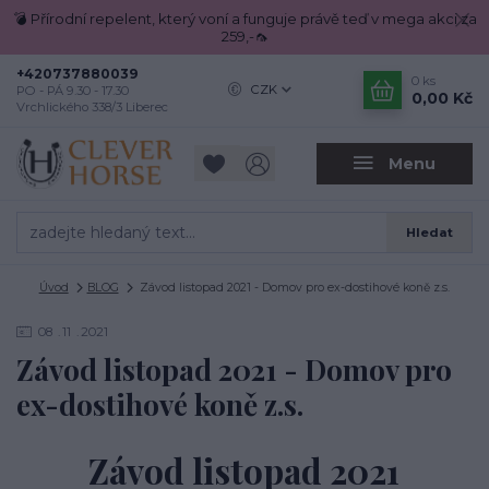
💣 Přírodní repelent, který voní a funguje právě teď v mega akci za
259,-🦟
+420737880039
0
ks
CZK
PO - PÁ 9.30 - 17.30
0,00 Kč
Vrchlického 338/3 Liberec
Menu
Hledat
Úvod
BLOG
Závod listopad 2021 - Domov pro ex-dostihové koně z.s.
08
11
2021
Závod listopad 2021 - Domov pro
ex-dostihové koně z.s.
Závod listopad 2021