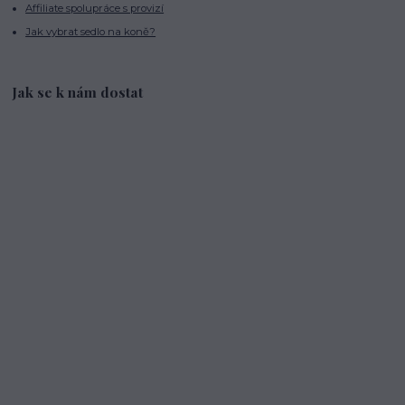
Affiliate spolupráce s provizí
Jak vybrat sedlo na koně?
Jak se k nám dostat