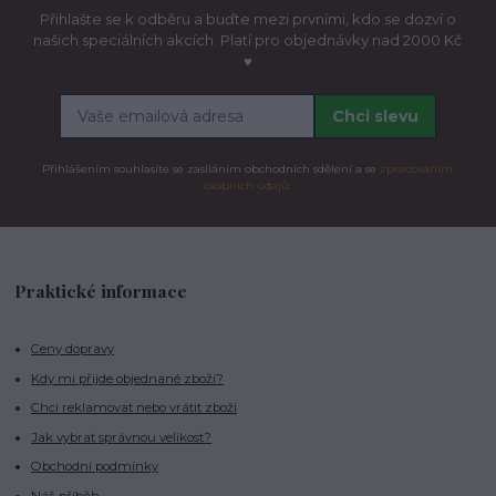
Přihlašte se k odběru a buďte mezi prvními, kdo se dozví o
našich speciálních akcích. Platí pro objednávky nad 2000 Kč
♥
Chci slevu
Přihlášením souhlasíte se zasíláním obchodních sdělení a se
zpracováním
osobních údajů.
Praktické informace
Ceny dopravy
Kdy mi přijde objednané zboží?
Chci reklamovat nebo vrátit zboží
Jak vybrat správnou velikost?
Obchodní podmínky
Náš příběh