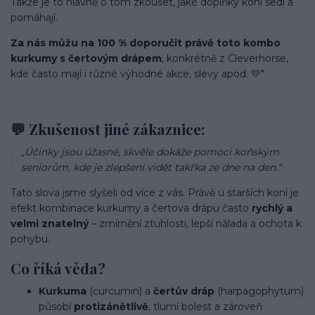
Takže je to hlavně o tom zkoušet, jaké doplňky koni sedí a
pomáhají.
Za nás můžu na 100 % doporučit právě toto kombo
kurkumy s čertovým drápem
, konkrétně z Cleverhorse,
kde často mají i různé výhodné akce, slevy apod. 💛"
💬 Zkušenost jiné zákaznice:
„Účinky jsou úžasné, skvěle dokáže pomoci koňským
seniorům, kde je zlepšení vidět takřka ze dne na den.“
Tato slova jsme slyšeli od více z vás. Právě u starších koní je
efekt kombinace kurkumy a čertova drápu často
rychlý a
velmi znatelný
– zmírnění ztuhlosti, lepší nálada a ochota k
pohybu.
Co říká věda?
Kurkuma
(curcumin) a
čertův dráp
(harpagophytum)
působí
protizánětlivě
, tlumí bolest a zároveň