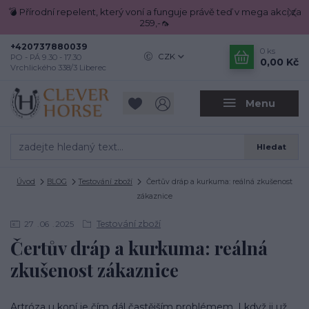
💣 Přírodní repelent, který voní a funguje právě teď v mega akci za
259,-🦟
+420737880039
0
ks
CZK
PO - PÁ 9.30 - 17.30
0,00 Kč
Vrchlického 338/3 Liberec
Menu
Hledat
Úvod
BLOG
Testování zboží
Čertův dráp a kurkuma: reálná zkušenost
zákaznice
Testování zboží
27
06
2025
Čertův dráp a kurkuma: reálná
zkušenost zákaznice
Artróza u koní je čím dál častějším problémem. I když ji už