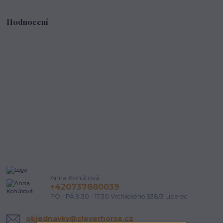
Hodnocení
Anna Kohútová
+420737880039
PO - PÁ 9.30 - 17.30 Vrchlického 338/3 Liberec
objednavky@cleverhorse.cz