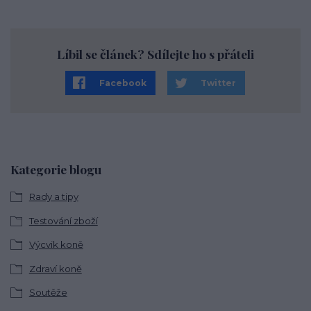
Líbil se článek? Sdílejte ho s přáteli
Facebook
Twitter
Kategorie blogu
Rady a tipy
Testování zboží
Výcvik koně
Zdraví koně
Soutěže