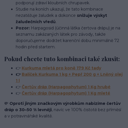
podporují zdraví kloubních chrupavek.
Studie na koních ukazují, že tato kombinace
nezatěžuje žaludek a dokonce
snižuje výskyt
žaludečních vředů
.
Pozor:
Harpagosid (účinná látka čertova drápu) je na
seznamu zakázaných látek pro závody, takže
doporučujeme dodržet karenční dobu minimálně 72
hodin před startem.
Pokud chcete tuto kombinaci také zkusit:
👉
Kurkuma mletá pro koně 179 Kč tady
👉
Balíček Kurkuma 1 kg + Pepř 200 g + Lněný olej
1 l
👉
Čertův dráp (Harpagophytum) 1 Kg hrubé
👉
Čertův dráp (Harpagophytum) 1 Kg mleté
💸
Oproti jiným značkovým výrobkům nabízíme čertův
dráp o 30–50 % levněji
, navíc ve 100% čistotě bez příměsí
a v potravinářské kvalitě.