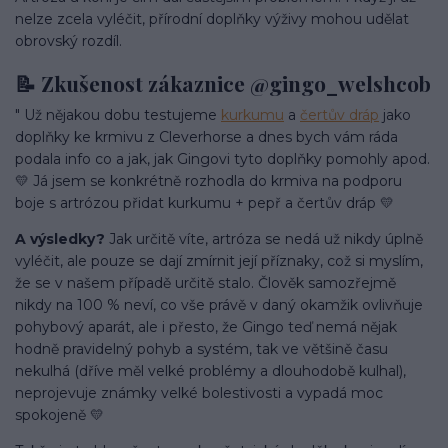
nelze zcela vyléčit, přírodní doplňky výživy mohou udělat
obrovský rozdíl.
📝 Zkušenost zákaznice @gingo_welshcob
" Už nějakou dobu testujeme
kurkumu
a
čertův dráp
jako
doplňky ke krmivu z Cleverhorse a dnes bych vám ráda
podala info co a jak, jak Gingovi tyto doplňky pomohly apod.
💛 Já jsem se konkrétně rozhodla do krmiva na podporu
boje s artrózou přidat kurkumu + pepř a čertův dráp 💛
A výsledky?
Jak určitě víte, artróza se nedá už nikdy úplně
vyléčit, ale pouze se dají zmírnit její příznaky, což si myslím,
že se v našem případě určitě stalo. Člověk samozřejmě
nikdy na 100 % neví, co vše právě v daný okamžik ovlivňuje
pohybový aparát, ale i přesto, že Gingo teď nemá nějak
hodně pravidelný pohyb a systém, tak ve většině času
nekulhá (dříve měl velké problémy a dlouhodobě kulhal),
neprojevuje známky velké bolestivosti a vypadá moc
spokojeně 💛