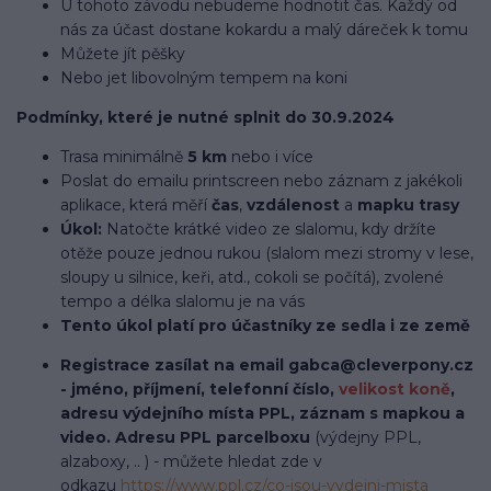
U tohoto závodu nebudeme hodnotit čas. Každý od
nás za účast dostane kokardu a malý dáreček k tomu
Můžete jít pěšky
Nebo jet libovolným tempem na koni
Podmínky, které je nutné splnit do 30.9.2024
Trasa minimálně
5 km
nebo i více
Poslat do emailu printscreen nebo záznam z jakékoli
aplikace, která měří
čas
,
vzdálenost
a
mapku trasy
Úkol:
Natočte krátké video ze slalomu, kdy držíte
otěže pouze jednou rukou (slalom mezi stromy v lese,
sloupy u silnice, keři, atd., cokoli se počítá), zvolené
tempo a délka slalomu je na vás
Tento úkol platí pro účastníky ze sedla i ze země
Registrace zasílat na email gabca@cleverpony.cz
- jméno, příjmení, telefonní číslo,
velikost koně
,
adresu výdejního místa PPL, záznam s mapkou a
video. Adresu
PPL parcelboxu
(výdejny PPL,
alzaboxy, .. ) - můžete hledat zde v
odkazu
https://www.ppl.cz/co-jsou-vydejni-mista