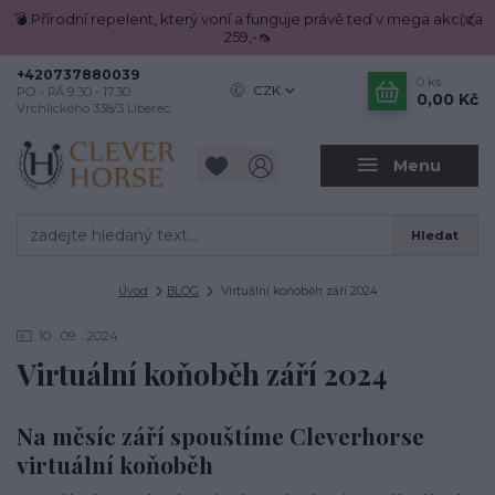
💣 Přírodní repelent, který voní a funguje právě teď v mega akci za
259,-🦟
+420737880039
0
ks
CZK
PO - PÁ 9.30 - 17.30
0,00 Kč
Vrchlického 338/3 Liberec
Menu
Hledat
Úvod
BLOG
Virtuální koňoběh září 2024
10
09
2024
Virtuální koňoběh září 2024
Na měsíc září spouštíme Cleverhorse
virtuální koňoběh