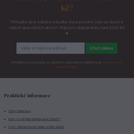
Kč?
Přihlašte se k odběru a buďte mezi prvními, kdo se dozví o
našich speciálních akcích. Platí pro objednávky nad 2000 Kč
♥
Chci slevu
Přihlášením souhlasíte se zasíláním obchodních sdělení a se
zpracováním
osobních údajů.
Praktické informace
Ceny dopravy
Kdy mi přijde objednané zboží?
Chci reklamovat nebo vrátit zboží