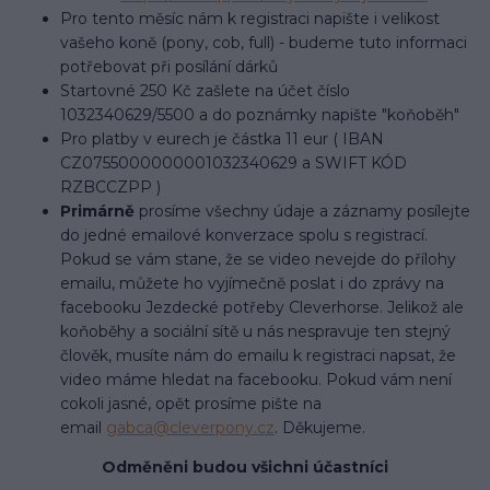
Pro tento měsíc nám k registraci napište i velikost
vašeho koně (pony, cob, full) - budeme tuto informaci
potřebovat při posílání dárků
Startovné 250 Kč zašlete na účet číslo
1032340629/5500 a do poznámky napište "koňoběh"
Pro platby v eurech je částka 11 eur ( IBAN
CZ0755000000001032340629 a SWIFT KÓD
RZBCCZPP )
Primárně
prosíme všechny údaje a záznamy posílejte
do jedné emailové konverzace spolu s registrací.
Pokud se vám stane, že se video nevejde do přílohy
emailu, můžete ho vyjímečně poslat i do zprávy na
facebooku Jezdecké potřeby Cleverhorse. Jelikož ale
koňoběhy a sociální sítě u nás nespravuje ten stejný
člověk, musíte nám do emailu k registraci napsat, že
video máme hledat na facebooku. Pokud vám není
cokoli jasné, opět prosíme pište na
email
gabca@cleverpony.cz
. Děkujeme.
Odměněni budou všichni účastníci