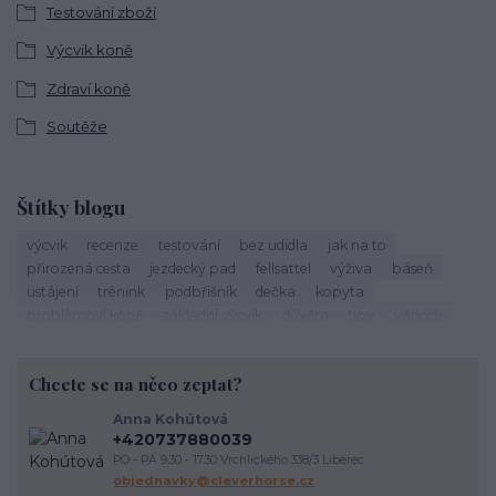
Testování zboží
Výcvik koně
Zdraví koně
Soutěže
Štítky blogu
výcvik
recenze
testování
bez udidla
jak na to
přirozená cesta
jezdecký pad
fellsattel
výživa
báseň
ustájení
trénink
podbřišník
dečka
kopyta
problémoví koně
základní výcvik
důvěra
tipy
vánoce
život s koňmi
zdraví koně
cirkusové kousky
krmení
brockamp
zkušenosti
trávení
koliky
dezinfekce stájí
Chcete se na něco zeptat?
závody
podpora útulkům
správný výběr
koňoběh
virtuální závod
cukroví
seznam
recept
horsemanship
Anna Kohútová
výživa koně
krmení koní
veterinární péče o koně
úvaha
+420737880039
kokosový olej
srst
péče o vybavení
proč
komunikace
PO - PÁ 9.30 - 17.30 Vrchlického 338/3 Liberec
energie
vodění
objednavky@cleverhorse.cz