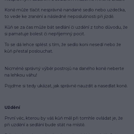
Koně může tlačit nesprávně nandané sedlo nebo uzdečka,
to vede ke zranění a následné neposlušnosti při jízdě.
Kůň se za čas může bát sedlání či uzdění z toho důvodu, že
si pamatuje bolest či nepříjemný pocit.
To se dá lehce splést s tím, že sedlo koni nesedí nebo že
kůň přestal poslouchat.
Nicméně správný výběr postrojů na daného koně neberte
na lehkou váhu!
Pojďme si tedy ukázat, jak správně nauzdit a nasedlat koně.
Uždění
První věc, kterou by váš kůň měl při tomhle ovládat je, že
při uzdění a sedlání bude stát na místě.