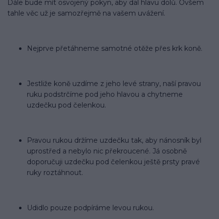
Dále bude mít osvojený pokyn, aby dal hlavu dolů. Ovšem
tahle věc už je samozřejmě na vašem uvážení.
Nejprve přetáhneme samotné otěže přes krk koně.
Jestliže koně uzdíme z jeho levé strany, naší pravou
ruku podstrčíme pod jeho hlavou a chytneme
uzdečku pod čelenkou.
Pravou rukou držíme uzdečku tak, aby nánosník byl
uprostřed a nebylo nic překroucené. Já osobně
doporučuji uzdečku pod čelenkou ještě prsty pravé
ruky roztáhnout.
Udidlo pouze podpíráme levou rukou.