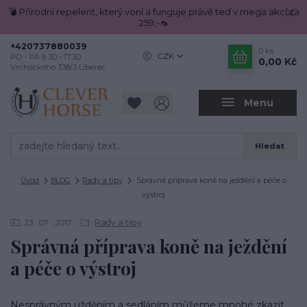
💣 Přírodní repelent, který voní a funguje právě teď v mega akci za
259,-🦟
+420737880039
0
ks
CZK
PO - PÁ 9.30 - 17.30
0,00 Kč
Vrchlického 338/3 Liberec
Menu
Hledat
Úvod
BLOG
Rady a tipy
Správná příprava koně na ježdění a péče o
výstroj
Rady a tipy
23
07
2017
Správná příprava koně na ježdění
a péče o výstroj
Nesprávným užděním a sedláním můžeme mnohé zkazit.