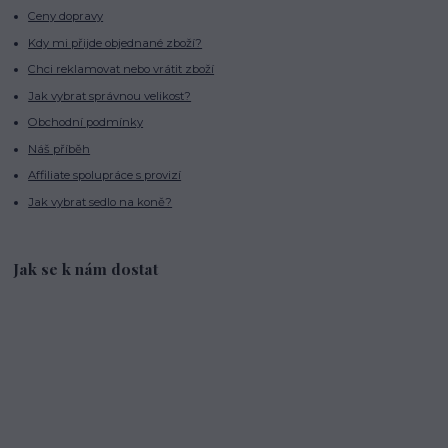
Ceny dopravy
Kdy mi přijde objednané zboží?
Chci reklamovat nebo vrátit zboží
Jak vybrat správnou velikost?
Obchodní podmínky
Náš příběh
Affiliate spolupráce s provizí
Jak vybrat sedlo na koně?
Jak se k nám dostat