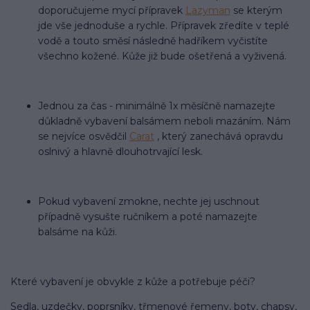
doporučujeme mycí přípravek
Lazyman
se kterým
jde vše jednoduše a rychle. Přípravek zředíte v teplé
vodě a touto směsí následně hadříkem vyčistíte
všechno kožené. Kůže již bude ošetřená a vyživená.
Jednou za čas - minimálně 1x měsíčně namazejte
důkladně vybavení balsámem neboli mazáním. Nám
se nejvíce osvědčil
Carat
, který zanechává opravdu
oslnivý a hlavně dlouhotrvající lesk.
Pokud vybavení zmokne, nechte jej uschnout
případně vysušte ručníkem a poté namazejte
balsáme na kůži.
Které vybavení je obvykle z kůže a potřebuje péči?
Sedla, uzdečky, poprsníky, třmenové řemeny, boty, chapsy,