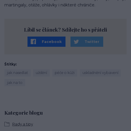
martingaly, otěže, ohlávky i některé chrániče.
Líbil se článek? Sdílejte ho s přáteli
Facebook
Twitter
Štítky
jak nasedlat
uždění
péče o kůži
uskladnění vybavení
jak na to
Kategorie blogu
Rady a tipy