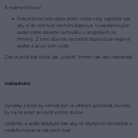
A máme hotovo!
Pokud koně nebudete držet, otěže vždy zajistěte tak,
aby si do nich kůň nemohl šlápnout. U westernových
sedel otěže dávejte za hrušku, u anglických za
třmeny. Z toho důvodu se běžně doporučuje nejprve
sedlat a až po tom uzdit.
Zde je ještě pár fotek, jak „uvázat“ třmen tak, aby neplandal.
Uskladnění
Výrobky z kůže by neměli být ve vlhkém prostředí, nemělo
by na ně pršet ani svítit přímé slunce.
Uzdečky a sedla skladujte tak, aby se zbytečně nemačkali a
nedeformoval se tak jejich tvar.