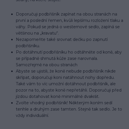
Doporučuji podbřišník zapínat na obou stranách na
první a poslední řemen, kvůli lepšímu rozložení tlaku a
váhy. Pokud se jedná o westernové sedlo, zapíná se
většinou na „kravatu“.
Nezapomeňte také srovnat dečku po zapnutí
podbřišníku.
Po dotáhnutí podbřišníku ho odtáhněte od koně, aby
se případně shrnutá kůže zase narovnala.
Samozřejmě na obou stranách
Abyste se ujistili, že koně nebude podbřišník nikde
skřípat, doporučuji koni natáhnout nohy dopředu.
Také vám to víc umožní dotáhnout podbřišník, ale
pozor na to, abyste koně nepřetáhli. Doporučuji před
jízdou dotahovat koně minimálně dvakrát.
Zvolte vhodný podbřišník! Některým koním sedí
tenhle a druhým zase tamten. Stejně tak sedlo. Je to
vždy individuální.