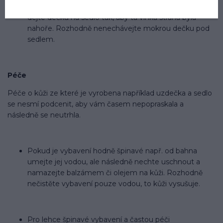
uskladnit spolu se sedlem. Pokud to ale jinak nejde,
dejte dečku na sedlo tak, aby ta vlhká strana byla
nahoře. Rozhodně nenechávejte mokrou dečku pod
sedlem.
Péče
Péče o kůži ze které je vyrobena například uzdečka a sedlo
se nesmí podcenit, aby vám časem nepopraskala a
následně se neutrhla.
Pokud je vybavení hodně špinavé např. od bahna
umejte jej vodou, ale následně nechte uschnout a
namazejte balzámem či olejem na kůži. Rozhodně
nečistěte vybavení pouze vodou, to kůži vysušuje.
Pro lehce špinavé vybavení a častou péči