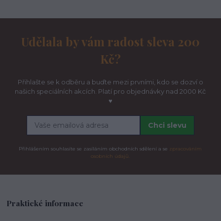
Udělala by vám radost sleva 200
Kč?
Přihlašte se k odběru a buďte mezi prvními, kdo se dozví o
našich speciálních akcích. Platí pro objednávky nad 2000 Kč
♥
Chci slevu
Přihlášením souhlasíte se zasíláním obchodních sdělení a se
zpracováním
osobních údajů.
Praktické informace