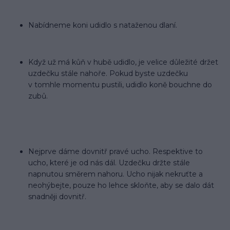
Nabídneme koni udidlo s nataženou dlaní.
.
Když už má kůň v hubě udidlo, je velice důležité držet
uzdečku stále nahoře. Pokud byste uzdečku
v tomhle momentu pustili, udidlo koně bouchne do
zubů.
Nejprve dáme dovnitř pravé ucho. Respektive to
ucho, které je od nás dál. Uzdečku držte stále
napnutou směrem nahoru. Ucho nijak nekruťte a
neohýbejte, pouze ho lehce skloňte, aby se dalo dát
snadněji dovnitř.