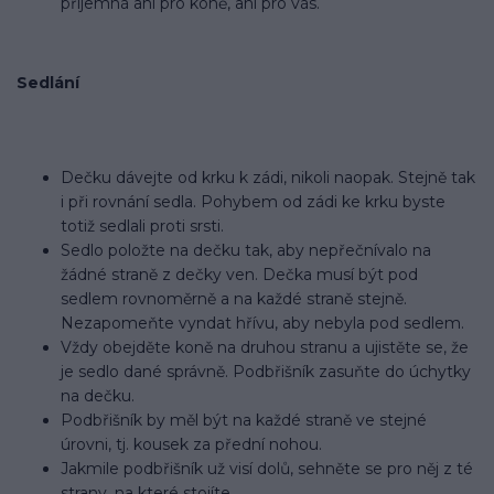
příjemná ani pro koně, ani pro vás.
Sedlání
Dečku dávejte od krku k zádi, nikoli naopak. Stejně tak
i při rovnání sedla. Pohybem od zádi ke krku byste
totiž sedlali proti srsti.
Sedlo položte na dečku tak, aby nepřečnívalo na
žádné straně z dečky ven. Dečka musí být pod
sedlem rovnoměrně a na každé straně stejně.
Nezapomeňte vyndat hřívu, aby nebyla pod sedlem.
Vždy obejděte koně na druhou stranu a ujistěte se, že
je sedlo dané správně. Podbřišník zasuňte do úchytky
na dečku.
Podbřišník by měl být na každé straně ve stejné
úrovni, tj. kousek za přední nohou.
Jakmile podbřišník už visí dolů, sehněte se pro něj z té
strany, na které stojíte.