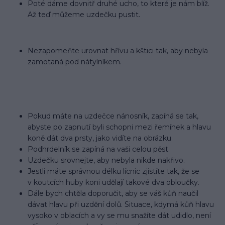
Poté dáme dovnitř druhé ucho, to které je nám blíž.
Až teď můžeme uzdečku pustit.
Nezapomeňte urovnat hřívu a kštici tak, aby nebyla
zamotaná pod nátylníkem.
Pokud máte na uzdečce nánosník, zapíná se tak,
abyste po zapnutí byli schopni mezi řemínek a hlavu
koně dát dva prsty, jako vidíte na obrázku.
Podhrdelník se zapíná na vaši celou pěst.
Uzdečku srovnejte, aby nebyla nikde nakřivo.
Jestli máte správnou délku lícnic zjistíte tak, že se
v koutcích huby koni udělají takové dva obloučky.
Dále bych chtěla doporučit, aby se váš kůň naučil
dávat hlavu při uzdění dolů. Situace, kdymá kůň hlavu
vysoko v oblacích a vy se mu snažíte dát udidlo, není