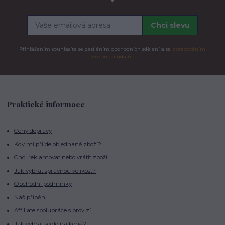
♥
Chci slevu
Přihlášením souhlasíte se zasíláním obchodních sdělení a se
zpracováním
osobních údajů.
Praktické informace
Ceny dopravy
Kdy mi přijde objednané zboží?
Chci reklamovat nebo vrátit zboží
Jak vybrat správnou velikost?
Obchodní podmínky
Náš příběh
Affiliate spolupráce s provizí
Jak vybrat sedlo na koně?