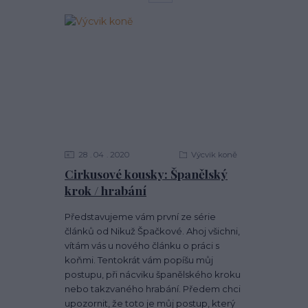
28
04
2020
Výcvik koně
Cirkusové kousky: Španělský
krok / hrabání
Představujeme vám první ze série
článků od Nikuž Špačkové. Ahoj všichni,
vítám vás u nového článku o práci s
koňmi. Tentokrát vám popíšu můj
postupu, při nácviku španělského kroku
nebo takzvaného hrabání. Předem chci
upozornit, že toto je můj postup, který