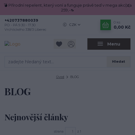
💣 Přírodní repelent, který voní a funguje právě teď v mega akci za
259,-🦟
+420737880039
0
ks
CZK
PO - PÁ 9.30 - 17.30
0,00 Kč
Vrchlického 338/3 Liberec
Menu
Hledat
Úvod
BLOG
BLOG
Nejnovější články
strana
z 1