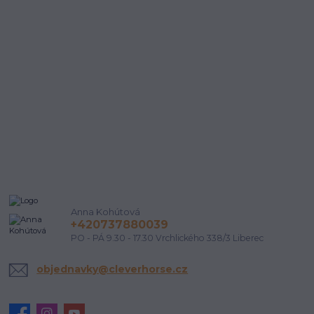
Anna Kohútová
+420737880039
PO - PÁ 9.30 - 17.30 Vrchlického 338/3 Liberec
objednavky@cleverhorse.cz
Udělala by vám
ANO
NE
sleva 200 Kč radost?