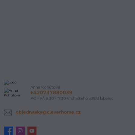
Anna Kohútová
+420737880039
PO - PÁ 9.30 - 17.30 Vrchlického 338/3 Liberec
objednavky@cleverhorse.cz
Udělala by vám
ANO
NE
sleva 200 Kč radost?