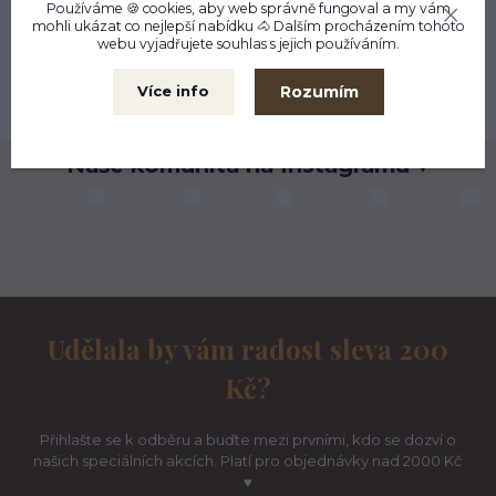
Používáme 🍪 cookies, aby web správně fungoval a my vám
mohli ukázat co nejlepší
nabídku
🐴 Dalším procházením tohoto
Kamenná prodejna
webu vyjadřujete souhlas s jejich používáním.
Liberec
Možnost výměny
Rozumím
Více info
do 30 dnů
Naše komunita na Instagramu ♥
Udělala by vám radost sleva 200
Kč?
Přihlašte se k odběru a buďte mezi prvními, kdo se dozví o
našich speciálních akcích. Platí pro objednávky nad 2000 Kč
♥