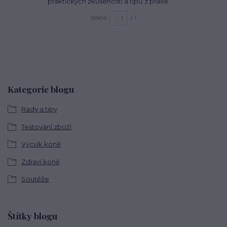
praktických zkušeností a tipů z praxe.
strana
z 1
Kategorie blogu
Rady a tipy
Testování zboží
Výcvik koně
Zdraví koně
Soutěže
Štítky blogu