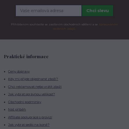
Chci slevu
Přihlášením souhlasíte se zasíláním obchodních sdělení a se
zpracováním
osobních údajů.
Praktické informace
Ceny dopravy
Kdy mi přijde objednané zboží?
Chci reklamovat nebo vrátit zboží
Jak vybrat správnou velikost?
Obchodní podmínky
Náš příběh
Affiliate spolupráce s provizí
Jak vybrat sedlo na koně?