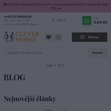
💣 Přírodní repelent, který voní a funguje právě teď v mega akci za
259,-🦟
+420737880039
0
ks
CZK
PO - PÁ 9.30 - 17.30
0,00 Kč
Vrchlického 338/3 Liberec
Menu
Hledat
Úvod
BLOG
BLOG
Nejnovější články
strana
z 1