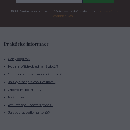
Přihlášením souhlasíte se zasíláním obchodních sdělení a se
zpracováním
osobních údajů.
Praktické informace
Ceny dopravy
Kdy mi přijde objednané zboží?
Chci reklamovat nebo vrátit zboží
Jak vybrat správnou velikost?
Obchodní podmínky
Náš příběh
Affiliate spolupráce s provizí
Jak vybrat sedlo na koně?