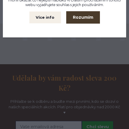
mohli ukázat co nejlepší
nabídku
🐴 Dalším procházením tohoto
Liberec
webu vyjadřujete souhlas s jejich používáním.
Možnost výměny
do 30 dnů
Rozumím
Více info
Naše komunita na Instagramu ♥
Udělala by vám radost sleva 200
Kč?
Přihlašte se k odběru a buďte mezi prvními, kdo se dozví o
našich speciálních akcích. Platí pro objednávky nad 2000 Kč
♥
Chci slevu