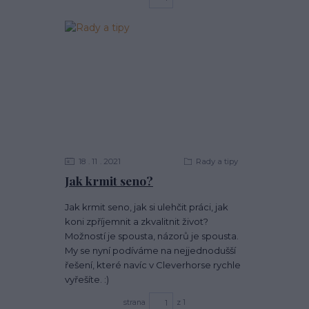
18
11
2021
Rady a tipy
Jak krmit seno?
Jak krmit seno, jak si ulehčit práci, jak
koni zpříjemnit a zkvalitnit život?
Možností je spousta, názorů je spousta.
My se nyní podíváme na nejjednodušší
řešení, které navíc v Cleverhorse rychle
vyřešíte. :)
strana
z 1