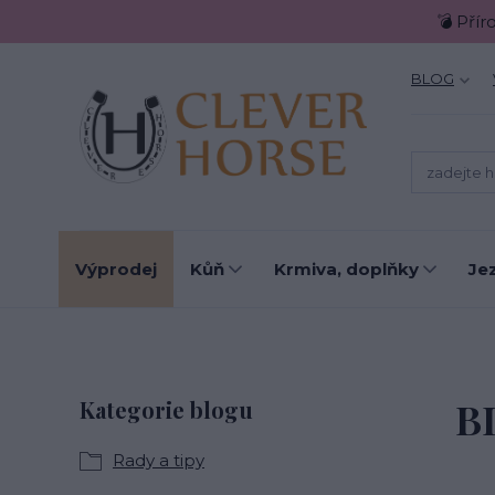
💣 Přír
BLOG
Výprodej
Kůň
Krmiva, doplňky
Je
B
Kategorie blogu
Rady a tipy