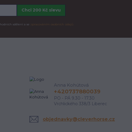
Chci 200 Kč slevu
hodních sdělení a se
zpracováním osobních údajů.
Anna Kohútová
+420737880039
PO - PÁ 9.30 - 17.30
Vrchlického 338/3 Liberec
objednavky@cleverhorse.cz