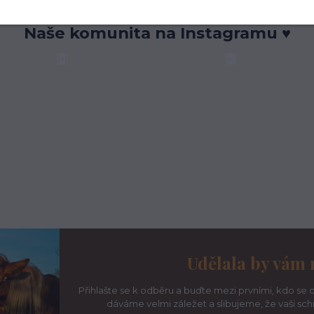
Naše komunita na Instagramu ♥
Udělala by vám 
Přihlašte se k odběru a buďte mezi prvními, kdo se d
dáváme velmi záležet a slibujeme, že vaši sc