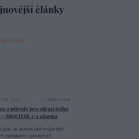
jnovější články
05
2025
Zdraví koně
c z přírody pro zdraví tvého
 – BIOCHAR 2+1 zdarma
i jste, že aktivní uhlí může být
m zázrakem i pro koně?