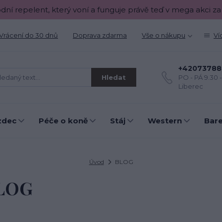
odní repelent, který voní a funguje právě teď v mega akci za
Vrácení do 30 dnů
Doprava zdarma
Vše o nákupu
Ví
+42073788
Hledat
PO - PÁ 9.30 
Liberec
zdec
Péče o koně
Stáj
Western
Bar
Úvod
BLOG
LOG