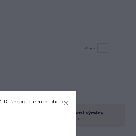
strana
z 1
🐴 Dalším procházením tohoto
enná prodejna
Možnost výměny
rec
do 30 dnů