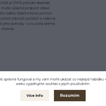
HAR je 100% přírodní doplněk,
ý může výrazně podpořit zdraví
cího traktu Vašeho koně, pomoci
kutních trávicích potížích a celkově
it jeho pohodu – a to zcela šetrně
z chemie.
b správně fungoval a my vám mohli ukázat co nejlepší
nabídku
webu vyjadřujete souhlas s jejich používáním.
 do 24 h
Zboží testujeme
Kam
m ihned
Co prodáváme, to také
Libe
používáme
Rozumím
Více info