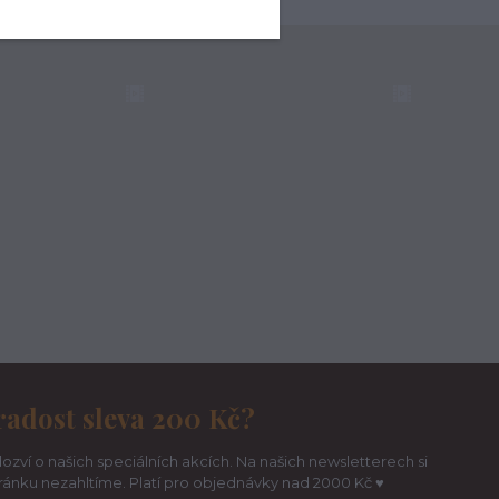
radost sleva 200 Kč?
ozví o našich speciálních akcích. Na našich newsletterech si
hránku nezahltíme. Platí pro objednávky nad 2000 Kč ♥