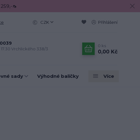
 259,-🦟
ce
CZK
Přihlášení
0039
0
ks
- 17.30 Vrchlického 338/3
0,00 Kč
evné sady
Výhodné balíčky
Více