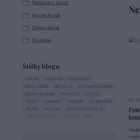
Testování zboží
Ne
Výcvik koně
Zdraví koně
Soutěže
Štítky blogu
výcvik
recenze
testování
bez udidla
jak na to
přirozená cesta
jezdecký pad
fellsattel
výživa
15
báseň
ustájení
trénink
podbřišník
dečka
kopyta
problémoví koně
Pomo
základní výcvik
důvěra
tipy
koně
vánoce
život s koňmi
zdraví koně
Věděl
cirkusové kousky
krmení
brockamp
malý
zkušenosti
trávení
koliky