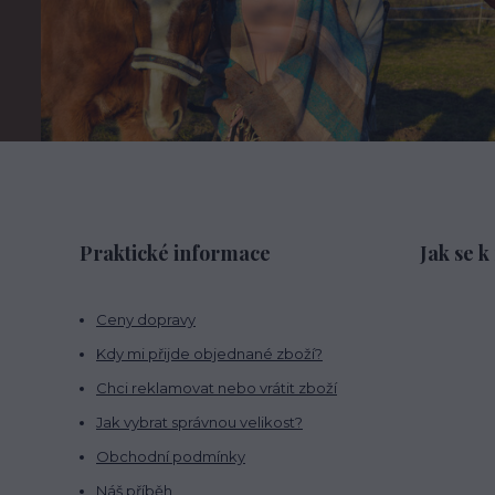
Praktické informace
Jak se k
Ceny dopravy
Kdy mi přijde objednané zboží?
Chci reklamovat nebo vrátit zboží
Jak vybrat správnou velikost?
Obchodní podmínky
Náš příběh