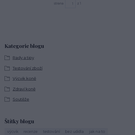
strana
z 1
Kategorie blogu
Rady a tipy
Testování zboží
Výcvik koně
Zdraví koně
Soutěže
Štítky blogu
výcvik
recenze
testování
bez udidla
jak na to