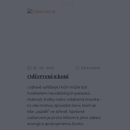
30
09
2025
Zdraví koně
Odčervení u koní
I zdravě vyhlížející kůň může být
hostitelem neviditelných parazitů.
Hubnutí, koliky nebo oslabená imunita –
to vše mohou způsobit červi, kteří se
tiše „usadili“ ve střevě. Správné
odčervení je proto klíčem k jeho zdraví,
energii a spokojenému životu.