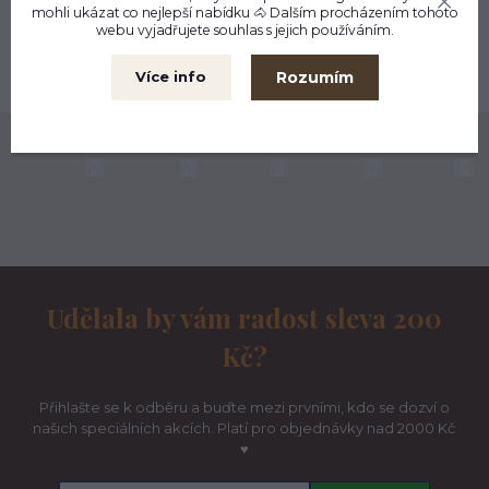
Kamenná prodejna
mohli ukázat co nejlepší
nabídku
🐴 Dalším procházením tohoto
Liberec
webu vyjadřujete souhlas s jejich používáním.
Možnost výměny
Rozumím
Více info
do 30 dnů
Naše komunita na Instagramu ♥
Udělala by vám radost sleva 200
Kč?
Přihlašte se k odběru a buďte mezi prvními, kdo se dozví o
našich speciálních akcích. Platí pro objednávky nad 2000 Kč
♥