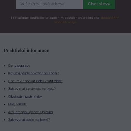
Chci slevu
Přihlášením souhlasíte se zasíláním obchodních sdělení a se
zpracováním
osobních údajů.
Praktické informace
Ceny dopravy
Kdy mi přijde objednané zboží?
Chci reklamovat nebo vrátit zboží
Jak vybrat správnou velikost?
Obchodní podmínky
Náš příběh
Affiliate spolupráce s provizí
Jak vybrat sedlo na koně?