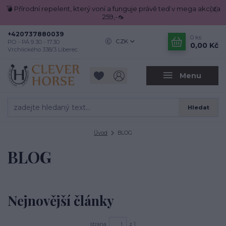
💣 Přírodní repelent, který voní a funguje právě teď v mega akci za
259,-🦟
+420737880039
0
ks
CZK
PO - PÁ 9.30 - 17.30
0,00 Kč
Vrchlického 338/3 Liberec
Menu
Hledat
Úvod
BLOG
BLOG
Nejnovější články
strana
z 1