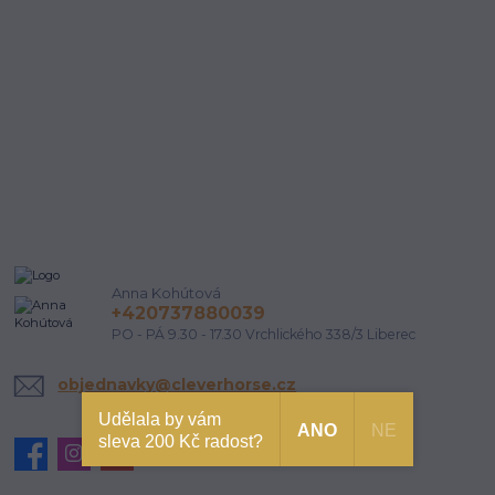
Anna Kohútová
+420737880039
PO - PÁ 9.30 - 17.30 Vrchlického 338/3 Liberec
objednavky@cleverhorse.cz
Udělala by vám
ANO
NE
sleva 200 Kč radost?