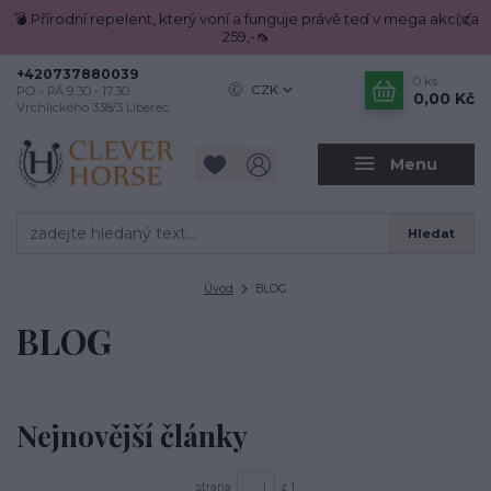
💣 Přírodní repelent, který voní a funguje právě teď v mega akci za
259,-🦟
+420737880039
0
ks
CZK
PO - PÁ 9.30 - 17.30
0,00 Kč
Vrchlického 338/3 Liberec
Menu
Hledat
Úvod
BLOG
BLOG
Nejnovější články
strana
z 1