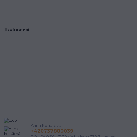
Hodnocení
Anna Kohútová
+420737880039
PO - PÁ 9.30 - 17.30 Vrchlického 338/3 Liberec