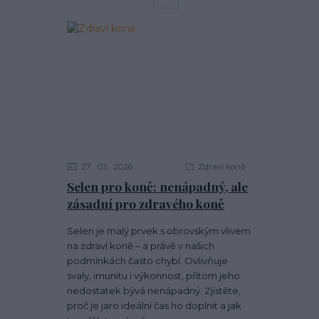
27
03
2026
Zdraví koně
Selen pro koně: nenápadný, ale
zásadní pro zdravého koně
Selen je malý prvek s obrovským vlivem
na zdraví koně – a právě v našich
podmínkách často chybí. Ovlivňuje
svaly, imunitu i výkonnost, přitom jeho
nedostatek bývá nenápadný. Zjistěte,
proč je jaro ideální čas ho doplnit a jak