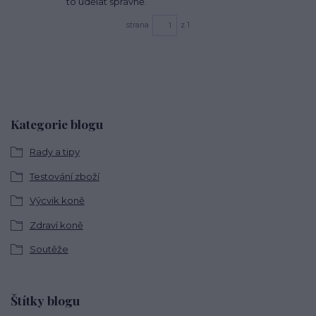
to udělat správně.
strana
z 1
Kategorie blogu
Rady a tipy
Testování zboží
Výcvik koně
Zdraví koně
Soutěže
Štítky blogu