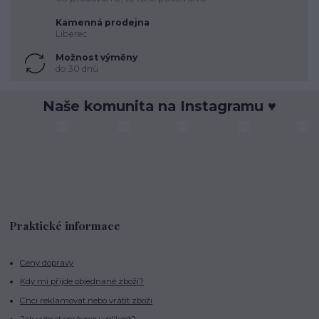
Kamenná prodejna
Liberec
Možnost výměny
do 30 dnů
Naše komunita na Instagramu ♥
Praktické informace
Ceny dopravy
Kdy mi přijde objednané zboží?
Chci reklamovat nebo vrátit zboží