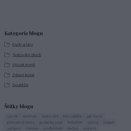
Kategorie blogu
Rady a tipy
Testování zboží
Výcvik koně
Zdraví koně
Soutěže
Štítky blogu
výcvik
recenze
testování
bez udidla
jak na to
přirozená cesta
jezdecký pad
fellsattel
výživa
báseň
ustájení
trénink
podbřišník
dečka
kopyta