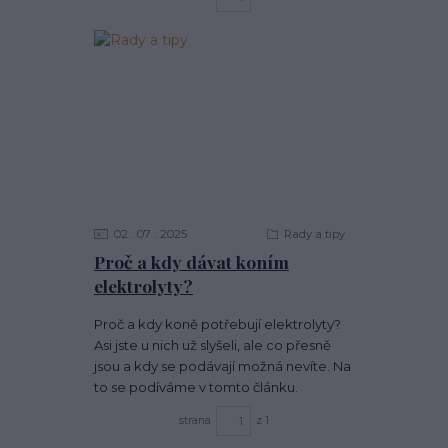
02
07
2025
Rady a tipy
Proč a kdy dávat koním
elektrolyty?
Proč a kdy koně potřebují elektrolyty?
Asi jste u nich už slyšeli, ale co přesně
jsou a kdy se podávají možná nevíte. Na
to se podíváme v tomto článku.
strana
z 1