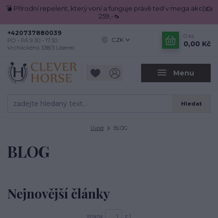
💣 Přírodní repelent, který voní a funguje právě teď v mega akci za
259,-🦟
+420737880039
0
ks
CZK
PO - PÁ 9.30 - 17.30
0,00 Kč
Vrchlického 338/3 Liberec
Menu
Hledat
Úvod
BLOG
BLOG
Nejnovější články
strana
z 1