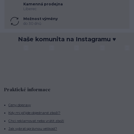
Kamenná prodejna
Liberec
Možnost výměny
do 30 dnů
Naše komunita na Instagramu ♥
Praktické informace
Ceny dopravy
Kdy mi přijde objednané zboží?
Chci reklamovat nebo vrátit zboží
Jak vybrat správnou velikost?