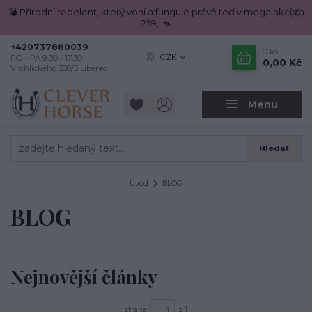
💣 Přírodní repelent, který voní a funguje právě teď v mega akci za
259,-🦟
+420737880039
0
ks
CZK
PO - PÁ 9.30 - 17.30
0,00 Kč
Vrchlického 338/3 Liberec
Menu
Hledat
Úvod
BLOG
BLOG
Nejnovější články
strana
z 1