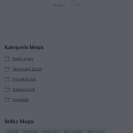
strana
z 1
Kategorie blogu
Rady a tipy
Testování zboží
Výcvik koně
Zdraví koně
Soutěže
Štítky blogu
výcvik
recenze
testování
bez udidla
jak na to