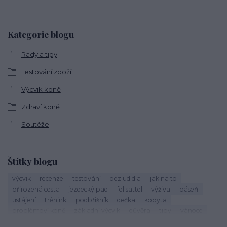
Kategorie blogu
Rady a tipy
Testování zboží
Výcvik koně
Zdraví koně
Soutěže
Štítky blogu
výcvik
recenze
testování
bez udidla
jak na to
přirozená cesta
jezdecký pad
fellsattel
výživa
báseň
ustájení
trénink
podbřišník
dečka
kopyta
problémoví koně
základní výcvik
důvěra
tipy
vánoce
život s koňmi
zdraví koně
cirkusové kousky
krmení