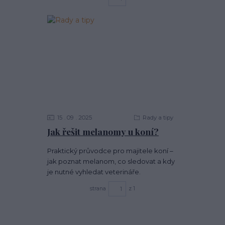
15
09
2025
Rady a tipy
Jak řešit melanomy u koní?
Praktický průvodce pro majitele koní –
jak poznat melanom, co sledovat a kdy
je nutné vyhledat veterináře.
strana
z 1