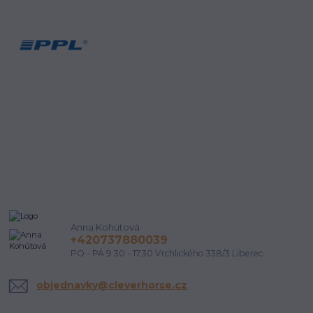
Anna Kohútová
+420737880039
PO - PÁ 9.30 - 17.30 Vrchlického 338/3 Liberec
objednavky@cleverhorse.cz