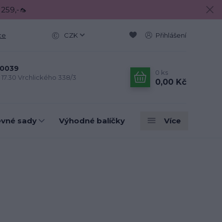
 259,-🦟
ce
CZK
Přihlášení
0039
0
ks
- 17.30 Vrchlického 338/3
0,00 Kč
evné sady
Výhodné balíčky
Více