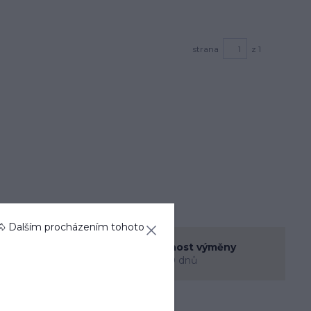
strana
z 1
🐴 Dalším procházením tohoto
enná prodejna
Možnost výměny
rec
do 30 dnů