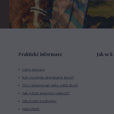
Praktické informace
Jak se k
Ceny dopravy
Kdy mi přijde objednané zboží?
Chci reklamovat nebo vrátit zboží
Jak vybrat správnou velikost?
Obchodní podmínky
Náš příběh