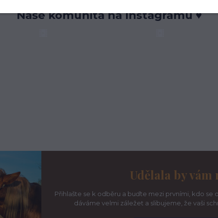
Naše komunita na Instagramu ♥
Udělala by vám 
Přihlašte se k odběru a buďte mezi prvními, kdo se d
dáváme velmi záležet a slibujeme, že vaši sc