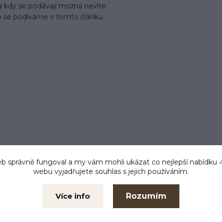
a kdy se podávají možná nevíte.
o se podíváme v tomto článku.
b správně fungoval a my vám mohli ukázat co nejlepší
nabídku
webu vyjadřujete souhlas s jejich používáním.
 do 24 h
Zboží testujeme
Kam
m ihned
Co prodáváme, to také
Libe
používáme
Rozumím
Více info