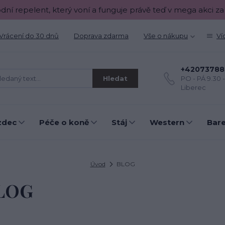
odní repelent, který voní a funguje právě teď v mega akci za
Vrácení do 30 dnů
Doprava zdarma
Vše o nákupu
Ví
+42073788
Hledat
PO - PÁ 9.30 
Liberec
zdec
Péče o koně
Stáj
Western
Bar
Úvod
BLOG
LOG