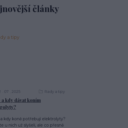
jnovější články
2
07
2025
Rady a tipy
 a kdy dávat koním
trolyty?
a kdy koně potřebují elektrolyty?
ste u nich už slyšeli, ale co přesně