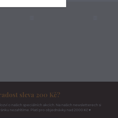
radost sleva 200 Kč?
ozví o našich speciálních akcích. Na našich newsletterech si
hránku nezahltíme. Platí pro objednávky nad 2000 Kč ♥