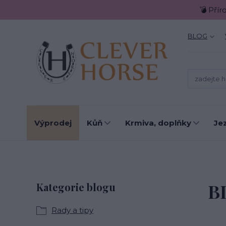
💣 Přír
BLOG
Výprodej
Kůň
Krmiva, doplňky
Je
B
Kategorie blogu
Rady a tipy