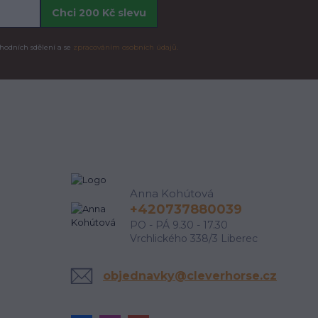
Chci 200 Kč slevu
hodních sdělení a se
zpracováním osobních údajů.
Anna Kohútová
+420737880039
PO - PÁ 9.30 - 17.30
Vrchlického 338/3 Liberec
objednavky@cleverhorse.cz