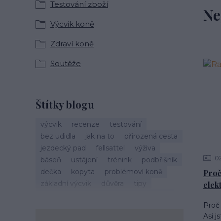
Testování zboží
Ne
Výcvik koně
Zdraví koně
Soutěže
Štítky blogu
výcvik
recenze
testování
bez udidla
jak na to
přirozená cesta
jezdecký pad
fellsattel
výživa
0
báseň
ustájení
trénink
podbřišník
dečka
kopyta
problémoví koně
Proč
základní výcvik
důvěra
tipy
elek
vánoce
život s koňmi
zdraví koně
Proč 
cirkusové kousky
krmení
brockamp
Asi j
zkušenosti
trávení
koliky