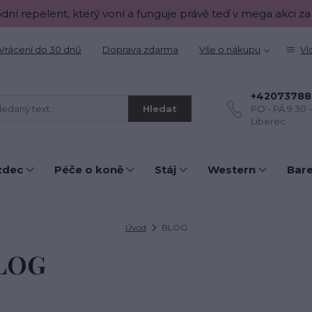
odní repelent, který voní a funguje právě teď v mega akci za
Vrácení do 30 dnů
Doprava zdarma
Vše o nákupu
Ví
+42073788
Hledat
PO - PÁ 9.30 
Liberec
zdec
Péče o koně
Stáj
Western
Bar
Úvod
BLOG
LOG