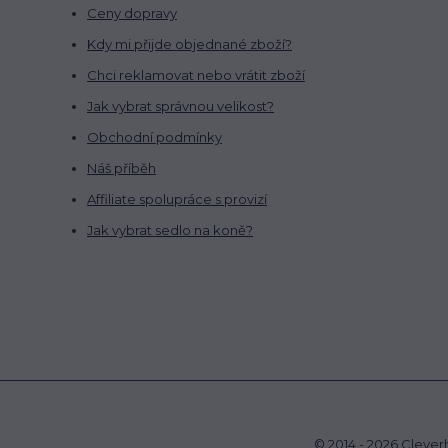
Ceny dopravy
Kdy mi přijde objednané zboží?
Chci reklamovat nebo vrátit zboží
Jak vybrat správnou velikost?
Obchodní podmínky
Náš příběh
Affiliate spolupráce s provizí
Jak vybrat sedlo na koně?
© 2014 - 2026 Cleve