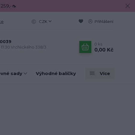
 259,-🦟
ce
CZK
Přihlášení
0039
0
ks
- 17.30 Vrchlického 338/3
0,00 Kč
evné sady
Výhodné balíčky
Více