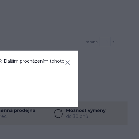
strana
z 1
🐴 Dalším procházením tohoto
enná prodejna
Možnost výměny
rec
do 30 dnů