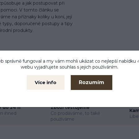
 způsobuje a jak postupovat při
í pomoci. V tomto článku se
áme na příznaky koliky u koní, její
é typy, doporučené postupy a tipy
írodní produkty.
b správně fungoval a my vám mohli ukázat co nejlepší
nabídku
webu vyjadřujete souhlas s jejich používáním.
Rozumím
Více info
 do 24 h
Zboží testujeme
Kam
m ihned
Co prodáváme, to také
Libe
používáme