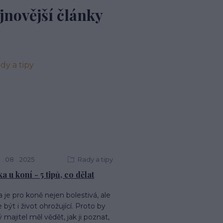
jnovější články
08
2025
Rady a tipy
a u koní - 5 tipů, co dělat
a je pro koně nejen bolestivá, ale
být i život ohrožující. Proto by
 majitel měl vědět, jak ji poznat,