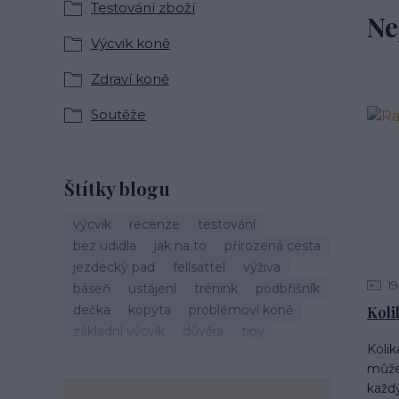
Testování zboží
Ne
Výcvik koně
Zdraví koně
Soutěže
Štítky blogu
výcvik
recenze
testování
bez udidla
jak na to
přirozená cesta
jezdecký pad
fellsattel
výživa
19
báseň
ustájení
trénink
podbřišník
dečka
kopyta
problémoví koně
Kolik
základní výcvik
důvěra
tipy
Kolik
vánoce
život s koňmi
zdraví koně
může 
cirkusové kousky
krmení
brockamp
každý
zkušenosti
trávení
koliky