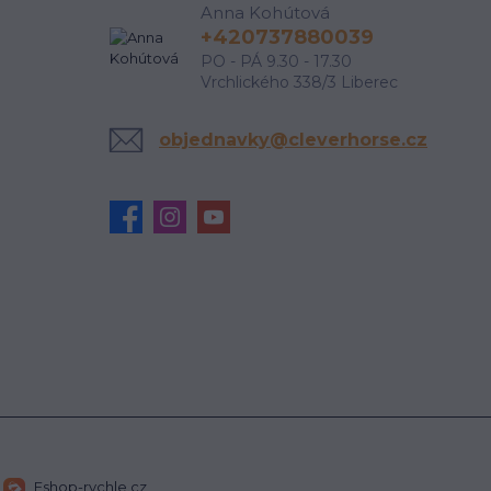
Anna Kohútová
+420737880039
PO - PÁ 9.30 - 17.30
Vrchlického 338/3 Liberec
objednavky@cleverhorse.cz
Eshop-rychle.cz