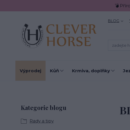
💣 Přír
BLOG
Výprodej
Kůň
Krmiva, doplňky
Je
B
Kategorie blogu
Rady a tipy