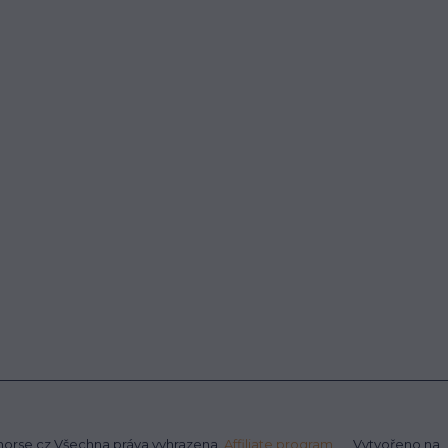
rhorse.cz Všechna práva vyhrazena.
Affiliate program
Vytvořeno na