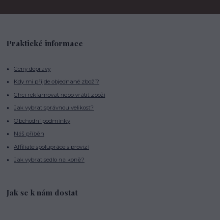
Praktické informace
Ceny dopravy
Kdy mi přijde objednané zboží?
Chci reklamovat nebo vrátit zboží
Jak vybrat správnou velikost?
Obchodní podmínky
Náš příběh
Affiliate spolupráce s provizí
Jak vybrat sedlo na koně?
Jak se k nám dostat