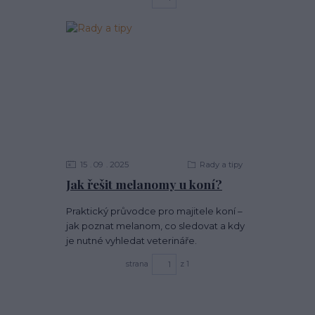
15
09
2025
Rady a tipy
Jak řešit melanomy u koní?
Praktický průvodce pro majitele koní –
jak poznat melanom, co sledovat a kdy
je nutné vyhledat veterináře.
strana
z 1