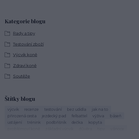
Kategorie blogu
Rady a tipy
Testování zboží
Výcvik koně
Zdraví koně
Soutěže
Štítky blogu
výcvik
recenze
testování
bez udidla
jak na to
přirozená cesta
jezdecký pad
fellsattel
výživa
báseň
ustájení
trénink
podbřišník
dečka
kopyta
problémoví koně
základní výcvik
důvěra
tipy
vánoce
život s koňmi
zdraví koně
cirkusové kousky
krmení