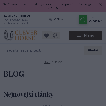
💣 Přírodní repelent, který voní a funguje právě teď v mega akci za
259,-🦟
+420737880039
0
ks
CZK
PO - PÁ 9.30 - 17.30
0,00 Kč
Vrchlického 338/3 Liberec
Menu
Hledat
Úvod
BLOG
BLOG
Nejnovější články
strana
z 1