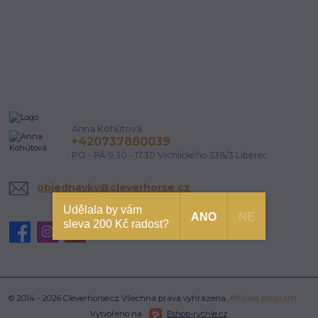
Anna Kohútová
+420737880039
PO - PÁ 9.30 - 17.30 Vrchlického 338/3 Liberec
objednavky@cleverhorse.cz
Udělala by vám
ANO
NE
sleva 200 Kč radost?
© 2014 - 2026 Cleverhorse.cz Všechna práva vyhrazena.
Affiliate program
Vytvořeno na
Eshop-rychle.cz