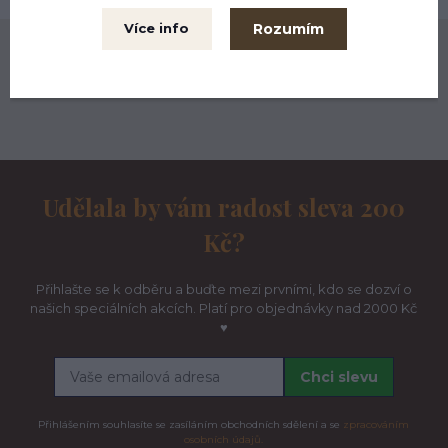
Rozumím
Více info
Naše komunita na Instagramu ♥
Udělala by vám radost sleva 200
Kč?
Přihlašte se k odběru a buďte mezi prvními, kdo se dozví o
našich speciálních akcích. Platí pro objednávky nad 2000 Kč
♥
Chci slevu
Přihlášením souhlasíte se zasíláním obchodních sdělení a se
zpracováním
osobních údajů.