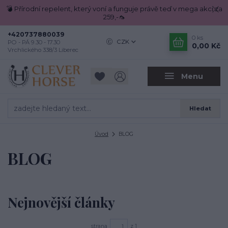
💣 Přírodní repelent, který voní a funguje právě teď v mega akci za
259,-🦟
+420737880039
0
ks
CZK
PO - PÁ 9.30 - 17.30
0,00 Kč
Vrchlického 338/3 Liberec
Menu
Hledat
Úvod
BLOG
BLOG
Nejnovější články
strana
z 1