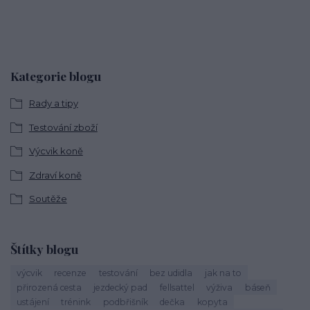
Kategorie blogu
Rady a tipy
Testování zboží
Výcvik koně
Zdraví koně
Soutěže
Štítky blogu
výcvik
recenze
testování
bez udidla
jak na to
přirozená cesta
jezdecký pad
fellsattel
výživa
báseň
ustájení
trénink
podbřišník
dečka
kopyta