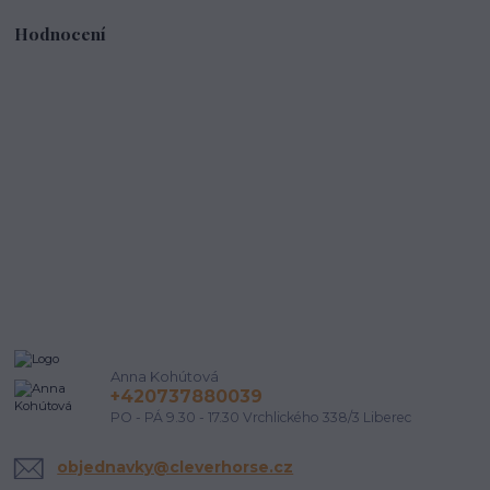
Hodnocení
Anna Kohútová
+420737880039
PO - PÁ 9.30 - 17.30 Vrchlického 338/3 Liberec
objednavky@cleverhorse.cz