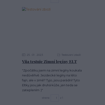
25
01
2023
Testování zboží
Vija testuje Zimní legíny ELT
"Zpočátku jsem na zimní legíny koukala
nedůvěřivě. Jezdecké legíny na léto
fajn, ale v zimě? Tyjo, jsou parádní! Tyto
Eltky jsou jak druhá kůže, jen teda se
zateplením :)"
strana
z 1