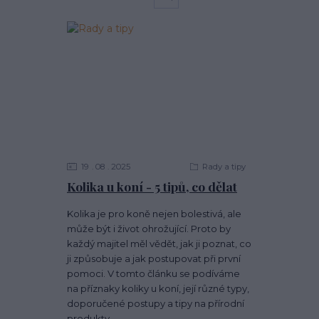
19
08
2025
Rady a tipy
Kolika u koní - 5 tipů, co dělat
Kolika je pro koně nejen bolestivá, ale
může být i život ohrožující. Proto by
každý majitel měl vědět, jak ji poznat, co
ji způsobuje a jak postupovat při první
pomoci. V tomto článku se podíváme
na příznaky koliky u koní, její různé typy,
doporučené postupy a tipy na přírodní
produkty.