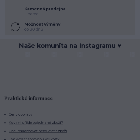
Kamenná prodejna
Liberec
Možnost výměny
do 30 dnů
Naše komunita na Instagramu ♥
Praktické informace
Ceny dopravy
Kdy mi přijde objednané zboží?
Chci reklamovat nebo vrátit zboží
Jak vybrat správnou velikost?