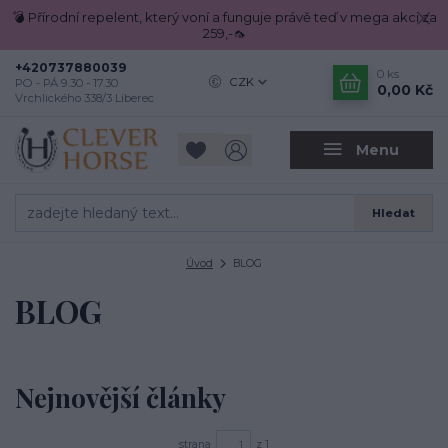
💣 Přírodní repelent, který voní a funguje právě teď v mega akci za
259,-🦟
+420737880039
0
ks
CZK
PO - PÁ 9.30 - 17.30
0,00 Kč
Vrchlického 338/3 Liberec
Menu
Hledat
Úvod
BLOG
BLOG
Nejnovější články
strana
z 1