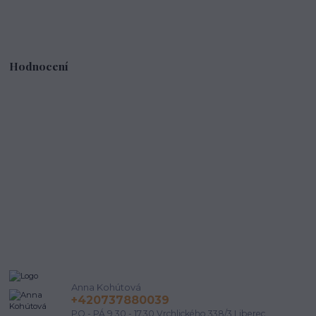
Hodnocení
Anna Kohútová
+420737880039
PO - PÁ 9.30 - 17.30 Vrchlického 338/3 Liberec