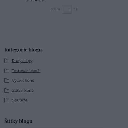
strana
z 1
Kategorie blogu
Rady a tipy
Testování zboží
Výcvik koně
Zdraví koně
Soutěže
Štítky blogu