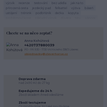
výcvik
recenze
testování
bez udidla
jak na to
přirozená cesta
jezdecký pad
fellsattel
výživa
báseň
ustájení
trénink
podbřišník
dečka
kopyta
problémoví koně
základní výcvik
důvěra
tipy
vánoce
život s koňmi
zdraví koně
cirkusové kousky
krmení
brockamp
zkušenosti
trávení
koliky
dezinfekce stájí
Chcete se na něco zeptat?
závody
podpora útulkům
správný výběr
koňoběh
virtuální závod
cukroví
seznam
recept
horsemanship
Anna Kohútová
výživa koně
krmení koní
veterinární péče o koně
úvaha
+420737880039
kokosový olej
srst
péče o vybavení
proč
komunikace
PO - PÁ 9.30 - 17.30 Vrchlického 338/3 Liberec
energie
vodění
objednavky@cleverhorse.cz
Doprava zdarma
nad 2490 Kč do 27 kg
Expedujeme do 24 h
Zboží skladem ihned odesíláme
Zboží testujeme
Co prodáváme, to také používáme