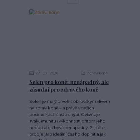
27
03
2026
Zdraví koně
Selen pro koně: nenápadný, ale
zásadní pro zdravého koně
Selen je malý prvek s obrovským vlivem
na zdraví koně – a právě v našich
podmínkách často chybí. Ovlivňuje
svaly, imunitu i výkonnost, přitom jeho
nedostatek bývá nenápadný. Zjistěte,
proč je jaro ideální čas ho doplnit a jak