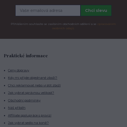
Chci slevu
Přihlášením souhlasíte se zasíláním obchodních sdělení a se
zpracováním
osobních údajů.
Praktické informace
Ceny dopravy
Kdy mi přijde objednané zboží?
Chci reklamovat nebo vrátit zboží
Jak vybrat správnou velikost?
Obchodní podmínky
Náš příběh
Affiliate spolupráce s provizí
Jak vybrat sedlo na koně?