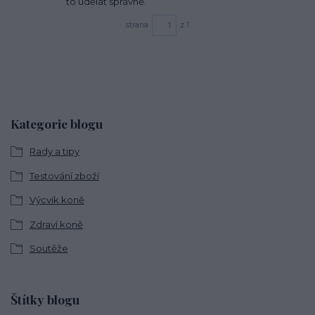
to udělat správně.
strana
z 1
Kategorie blogu
Rady a tipy
Testování zboží
Výcvik koně
Zdraví koně
Soutěže
Štítky blogu