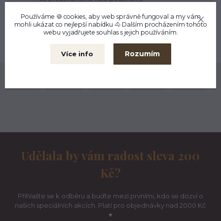
Kamenná prodejna
Používáme 🍪 cookies, aby web správně fungoval a my vám
Liberec
mohli ukázat co nejlepší
nabídku
🐴 Dalším procházením tohoto
webu vyjadřujete souhlas s jejich používáním.
Možnost výměny
do 30 dnů
Rozumím
Více info
Naše komunita na Instagramu ♥
Udělala by vám radost sleva 200
Kč?
Přihlašte se k odběru a buďte mezi prvními, kdo se dozví o
našich speciálních akcích. Platí pro objednávky nad 2000 Kč
♥