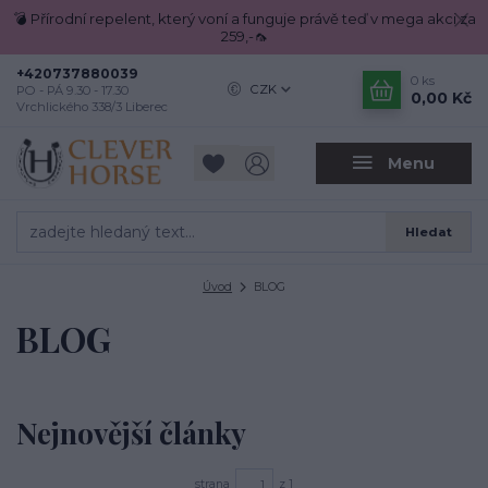
💣 Přírodní repelent, který voní a funguje právě teď v mega akci za
259,-🦟
+420737880039
0
ks
CZK
PO - PÁ 9.30 - 17.30
0,00 Kč
Vrchlického 338/3 Liberec
Menu
Hledat
Úvod
BLOG
BLOG
Nejnovější články
strana
z 1