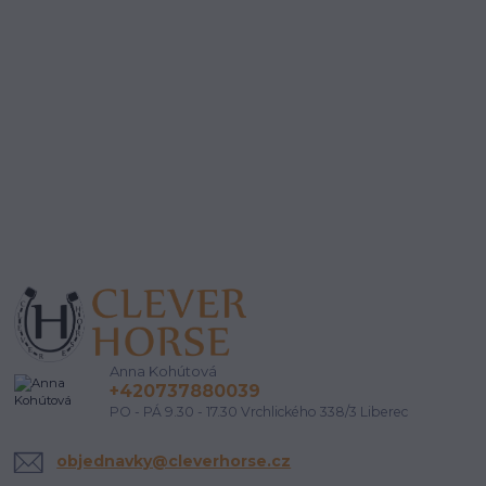
Anna Kohútová
+420737880039
PO - PÁ 9.30 - 17.30 Vrchlického 338/3 Liberec
objednavky@cleverhorse.cz