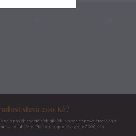
radost sleva 200 Kč?
ozví o našich speciálních akcích. Na našich newsletterech si
hránku nezahltíme. Platí pro objednávky nad 2000 Kč ♥