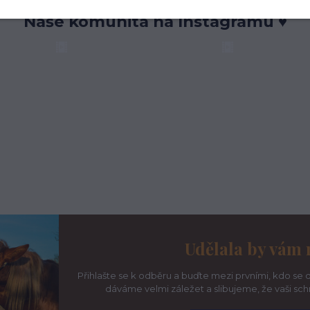
Naše komunita na Instagramu ♥
Udělala by vám 
Přihlašte se k odběru a buďte mezi prvními, kdo se d
dáváme velmi záležet a slibujeme, že vaši sc