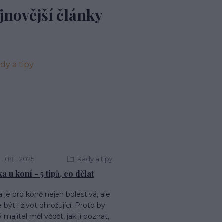
jnovější články
08
2025
Rady a tipy
a u koní - 5 tipů, co dělat
a je pro koně nejen bolestivá, ale
být i život ohrožující. Proto by
 majitel měl vědět, jak ji poznat,