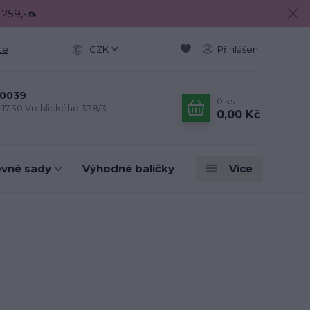
 259,-🦟
ce
CZK
Přihlášení
0039
0
ks
- 17.30 Vrchlického 338/3
0,00 Kč
evné sady
Výhodné balíčky
Více