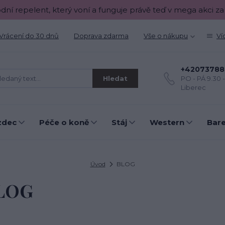
odní repelent, který voní a funguje právě teď v mega akci za
Vrácení do 30 dnů
Doprava zdarma
Vše o nákupu
Ví
+42073788
Hledat
PO - PÁ 9.30 
Liberec
zdec
Péče o koně
Stáj
Western
Bar
Úvod
BLOG
LOG