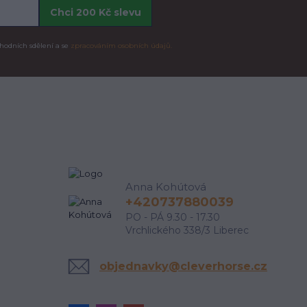
Chci 200 Kč slevu
hodních sdělení a se
zpracováním osobních údajů.
Anna Kohútová
+420737880039
PO - PÁ 9.30 - 17.30
Vrchlického 338/3 Liberec
objednavky@cleverhorse.cz