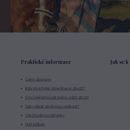
Praktické informace
Jak se k
Ceny dopravy
Kdy mi přijde objednané zboží?
Chci reklamovat nebo vrátit zboží
Jak vybrat správnou velikost?
Obchodní podmínky
Náš příběh