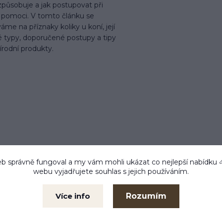
 způsobuje a jak postupovat při
í pomoci. V tomto článku se
áme na příznaky koliky u koní, její
é typy, doporučené postupy a tipy
írodní produkty.
b správně fungoval a my vám mohli ukázat co nejlepší
nabídku
webu vyjadřujete souhlas s jejich používáním.
 do 24 h
Zboží testujeme
Kam
m ihned
Co prodáváme, to také
Libe
používáme
Rozumím
Více info