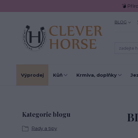
💣 Přír
BLOG
Výprodej
Kůň
Krmiva, doplňky
Je
B
Kategorie blogu
Rady a tipy