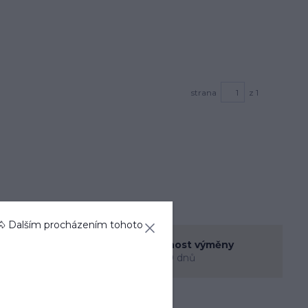
strana
z 1
🐴 Dalším procházením tohoto
enná prodejna
Možnost výměny
rec
do 30 dnů