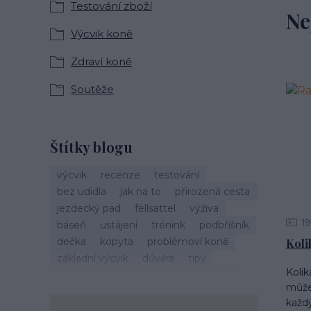
Testování zboží
Ne
Výcvik koně
Zdraví koně
Soutěže
Štítky blogu
výcvik
recenze
testování
bez udidla
jak na to
přirozená cesta
jezdecký pad
fellsattel
výživa
19
báseň
ustájení
trénink
podbřišník
dečka
kopyta
problémoví koně
Kolik
základní výcvik
důvěra
tipy
Kolik
vánoce
život s koňmi
zdraví koně
může 
cirkusové kousky
krmení
brockamp
každý
zkušenosti
trávení
koliky