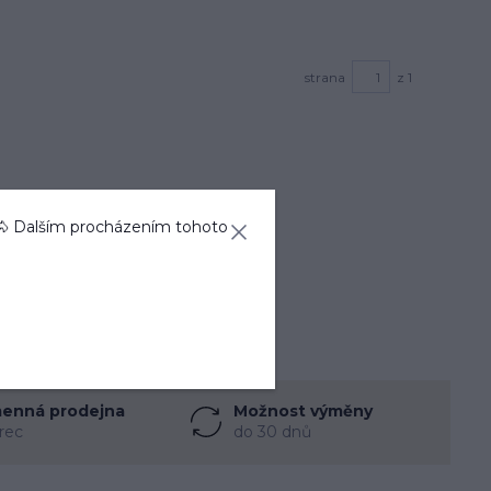
strana
z 1
🐴 Dalším procházením tohoto
enná prodejna
Možnost výměny
rec
do 30 dnů