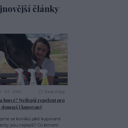
jnovější články
0
03
2024
Rady a tipy
a hmyz? Nejlepší repelent pro
 domací i kupovaný
i jsme se koňáků jaké kupované
enty jsou nejlepší? Co krmení