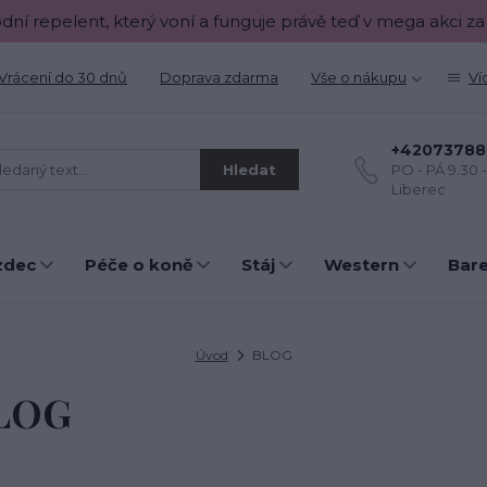
odní repelent, který voní a funguje právě teď v mega akci za
Vrácení do 30 dnů
Doprava zdarma
Vše o nákupu
Ví
+42073788
Hledat
PO - PÁ 9.30 
Liberec
zdec
Péče o koně
Stáj
Western
Bar
Úvod
BLOG
LOG