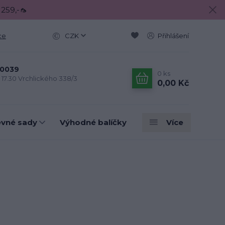
 259,-🦟
ce
CZK
Přihlášení
0039
0
ks
- 17.30 Vrchlického 338/3
0,00 Kč
evné sady
Výhodné balíčky
Více