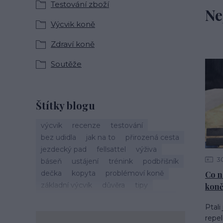
Testování zboží
Ne
Výcvik koně
Zdraví koně
Soutěže
Štítky blogu
výcvik
recenze
testování
bez udidla
jak na to
přirozená cesta
jezdecký pad
fellsattel
výživa
3
báseň
ustájení
trénink
podbřišník
dečka
kopyta
problémoví koně
Co n
základní výcvik
důvěra
tipy
koně
vánoce
život s koňmi
zdraví koně
Ptal
cirkusové kousky
krmení
brockamp
repel
zkušenosti
trávení
koliky