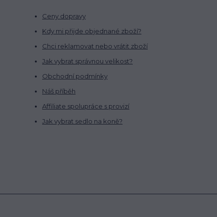
Ceny dopravy
Kdy mi přijde objednané zboží?
Chci reklamovat nebo vrátit zboží
Jak vybrat správnou velikost?
Obchodní podmínky
Náš příběh
Affiliate spolupráce s provizí
Jak vybrat sedlo na koně?