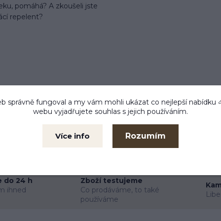
eku, pomáhá? A zkoušeli jste
cí repelent?
b správně fungoval a my vám mohli ukázat co nejlepší
nabídku
webu vyjadřujete souhlas s jejich používáním.
Rozumím
Více info
 do 24 h
Zboží testujeme
Kam
m ihned
Co prodáváme, to také
Libe
používáme