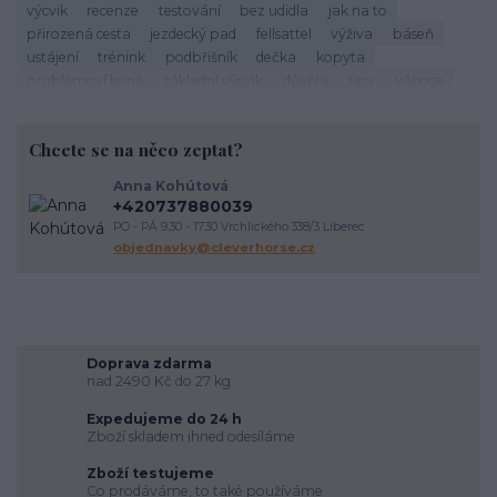
výcvik
recenze
testování
bez udidla
jak na to
přirozená cesta
jezdecký pad
fellsattel
výživa
báseň
ustájení
trénink
podbřišník
dečka
kopyta
problémoví koně
základní výcvik
důvěra
tipy
vánoce
život s koňmi
zdraví koně
cirkusové kousky
krmení
brockamp
zkušenosti
trávení
koliky
dezinfekce stájí
Chcete se na něco zeptat?
závody
podpora útulkům
správný výběr
koňoběh
virtuální závod
cukroví
seznam
recept
horsemanship
Anna Kohútová
výživa koně
krmení koní
veterinární péče o koně
úvaha
+420737880039
kokosový olej
srst
péče o vybavení
proč
komunikace
PO - PÁ 9.30 - 17.30 Vrchlického 338/3 Liberec
energie
vodění
objednavky@cleverhorse.cz
Doprava zdarma
nad 2490 Kč do 27 kg
Expedujeme do 24 h
Zboží skladem ihned odesíláme
Zboží testujeme
Co prodáváme, to také používáme