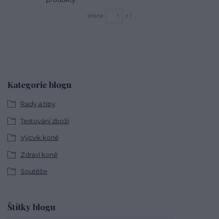
strana
z 1
Kategorie blogu
Rady a tipy
Testování zboží
Výcvik koně
Zdraví koně
Soutěže
Štítky blogu