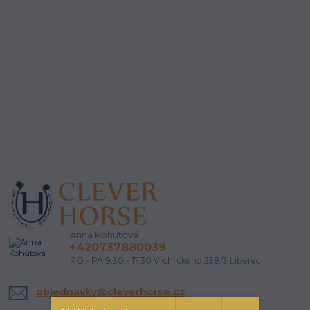
Anna Kohútová
+420737880039
PO - PÁ 9.30 - 17.30 Vrchlického 338/3 Liberec
objednavky@cleverhorse.cz