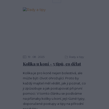
19
08
2025
Rady a tipy
Kolika u koní - 5 tipů, co dělat
Kolika je pro koně nejen bolestivá, ale
může být i život ohrožující. Proto by
každý majitel měl vědět, jak ji poznat, co
ji způsobuje a jak postupovat při první
pomoci. V tomto článku se podíváme
na příznaky koliky u koní, její různé typy,
doporučené postupy a tipy na přírodní
produkty.