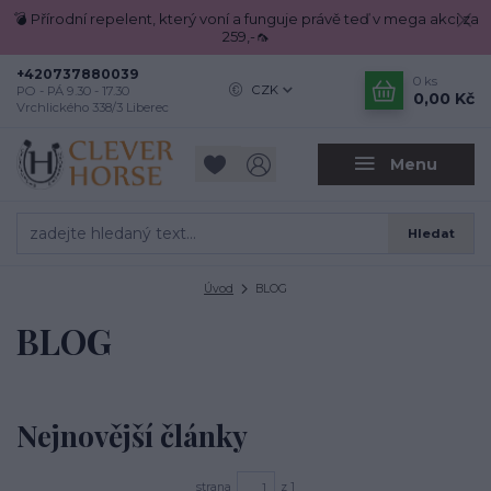
💣 Přírodní repelent, který voní a funguje právě teď v mega akci za
259,-🦟
+420737880039
0
ks
CZK
PO - PÁ 9.30 - 17.30
0,00 Kč
Vrchlického 338/3 Liberec
Menu
Hledat
Úvod
BLOG
BLOG
Nejnovější články
strana
z 1