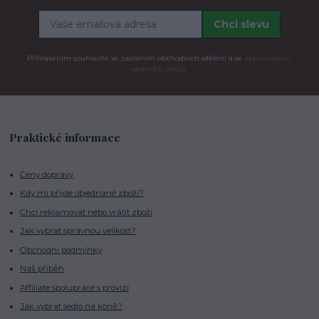
Chci slevu
Přihlášením souhlasíte se zasíláním obchodních sdělení a se
zpracováním
osobních údajů.
Praktické informace
Ceny dopravy
Kdy mi přijde objednané zboží?
Chci reklamovat nebo vrátit zboží
Jak vybrat správnou velikost?
Obchodní podmínky
Náš příběh
Affiliate spolupráce s provizí
Jak vybrat sedlo na koně?