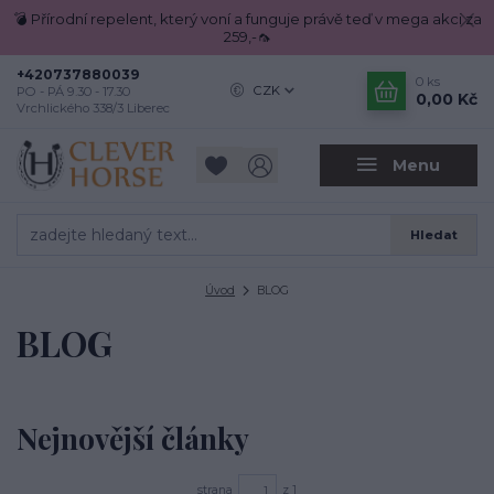
💣 Přírodní repelent, který voní a funguje právě teď v mega akci za
259,-🦟
+420737880039
0
ks
CZK
PO - PÁ 9.30 - 17.30
0,00 Kč
Vrchlického 338/3 Liberec
Menu
Hledat
Úvod
BLOG
BLOG
Nejnovější články
strana
z 1