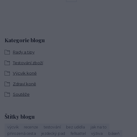
Kategorie blogu
Rady a tipy
Testování zboží
Výcvik koně
Zdraví koně
Soutěže
Štítky blogu
výcvik
recenze
testování
bez udidla
jak na to
přirozená cesta
jezdecký pad
fellsattel
výživa
báseň