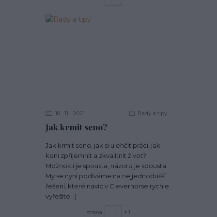
18
11
2021
Rady a tipy
Jak krmit seno?
Jak krmit seno, jak si ulehčit práci, jak
koni zpříjemnit a zkvalitnit život?
Možností je spousta, názorů je spousta.
My se nyní podíváme na nejjednodušší
řešení, které navíc v Cleverhorse rychle
vyřešíte. :)
strana
z 1