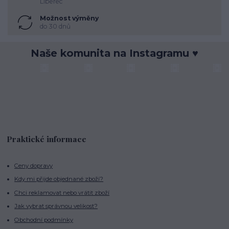
Liberec
Možnost výměny
do 30 dnů
Naše komunita na Instagramu ♥
Praktické informace
Ceny dopravy
Kdy mi přijde objednané zboží?
Chci reklamovat nebo vrátit zboží
Jak vybrat správnou velikost?
Obchodní podmínky