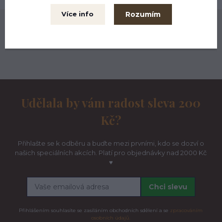
Rozumím
Více info
Naše komunita na Instagramu ♥
Udělala by vám radost sleva 200
Kč?
Přihlašte se k odběru a buďte mezi prvními, kdo se dozví o
našich speciálních akcích. Platí pro objednávky nad 2000 Kč
♥
Chci slevu
Přihlášením souhlasíte se zasíláním obchodních sdělení a se
zpracováním
osobních údajů.