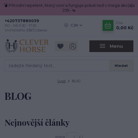
💣 Přírodní repelent, který voní a funguje právě teď v mega akci za
259,-🦟
+420737880039
0
ks
CZK
PO - PÁ 9.30 - 17.30
0,00 Kč
Vrchlického 338/3 Liberec
Menu
Hledat
Úvod
BLOG
BLOG
Nejnovější články
strana
z 1