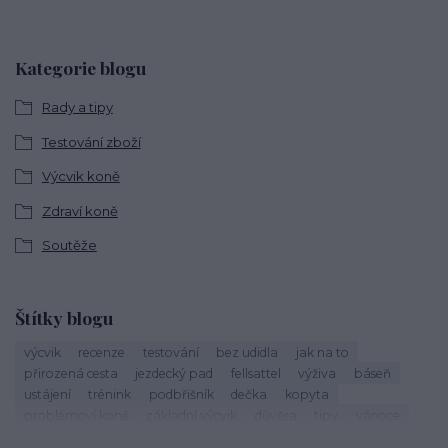
Kategorie blogu
Rady a tipy
Testování zboží
Výcvik koně
Zdraví koně
Soutěže
Štítky blogu
výcvik
recenze
testování
bez udidla
jak na to
přirozená cesta
jezdecký pad
fellsattel
výživa
báseň
ustájení
trénink
podbřišník
dečka
kopyta
problémoví koně
základní výcvik
důvěra
tipy
vánoce
život s koňmi
zdraví koně
cirkusové kousky
krmení