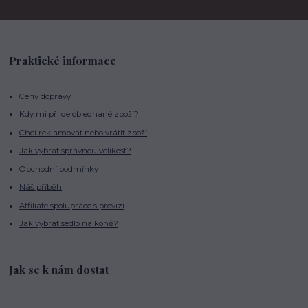
Praktické informace
Ceny dopravy
Kdy mi přijde objednané zboží?
Chci reklamovat nebo vrátit zboží
Jak vybrat správnou velikost?
Obchodní podmínky
Náš příběh
Affiliate spolupráce s provizí
Jak vybrat sedlo na koně?
Jak se k nám dostat