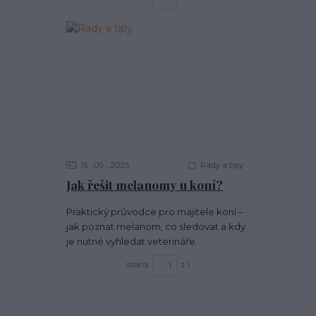
15
09
2025
Rady a tipy
Jak řešit melanomy u koní?
Praktický průvodce pro majitele koní –
jak poznat melanom, co sledovat a kdy
je nutné vyhledat veterináře.
strana
z 1