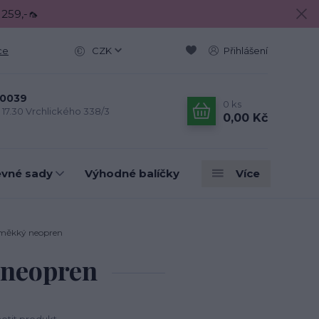
 259,-🦟
ce
CZK
Přihlášení
0039
0
ks
- 17.30 Vrchlického 338/3
0,00 Kč
evné sady
Výhodné balíčky
Více
 měkký neopren
 neopren