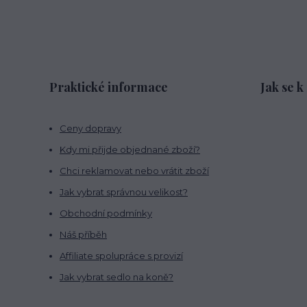
Praktické informace
Jak se k
Ceny dopravy
Kdy mi přijde objednané zboží?
Chci reklamovat nebo vrátit zboží
Jak vybrat správnou velikost?
Obchodní podmínky
Náš příběh
Affiliate spolupráce s provizí
Jak vybrat sedlo na koně?