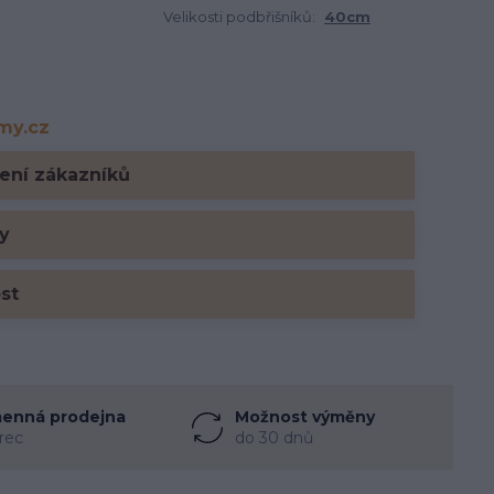
Velikosti podbřišníků:
40cm
rmy.cz
y.cz
ení zákazníků
y
ost
enná prodejna
Možnost výměny
rec
do 30 dnů