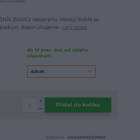
tit produkt
ÍK BASICz neoprenu měkký dobře se
 k padům doporučujeme
celý popis
do 10 prac. dnů od vašeho
objednání
Přidat do košíku
EAN kód:
4043969027950