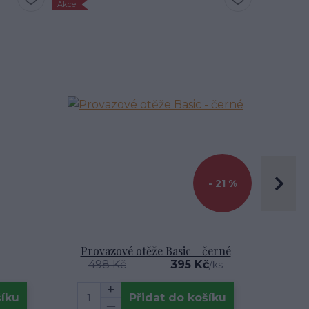
Akce
- 21 %
Provazové otěže Basic - černé
498 Kč
395 Kč
/
ks
šíku
Přidat do košíku