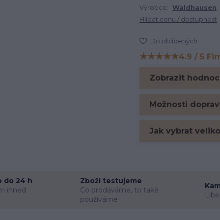
Výrobce:
Waldhausen
Hlídat cenu / dostupnost
Do oblíbených
★★★★★
4.9 / 5 Fi
Hodnocení na Firm
Zobrazit hodnoc
Možnosti doprav
Jak vybrat velik
 do 24 h
Zboží testujeme
Kam
m ihned
Co prodáváme, to také
Libe
používáme