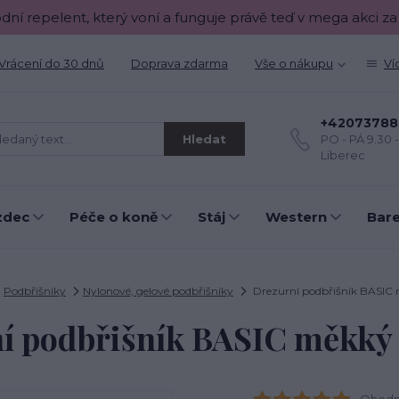
odní repelent, který voní a funguje právě teď v mega akci za
Vrácení do 30 dnů
Doprava zdarma
Vše o nákupu
Ví
+42073788
Hledat
PO - PÁ 9.30 
Liberec
zdec
Péče o koně
Stáj
Western
Bar
Podbřišníky
Nylonové, gelové podbřišníky
Drezurní podbřišník BASIC
í podbřišník BASIC měkký