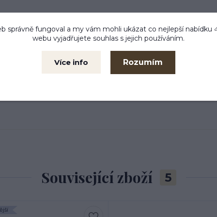
b správně fungoval a my vám mohli ukázat co nejlepší
nabídku
webu vyjadřujete souhlas s jejich používáním.
Rozumím
Více info
Související zboží
5
jší