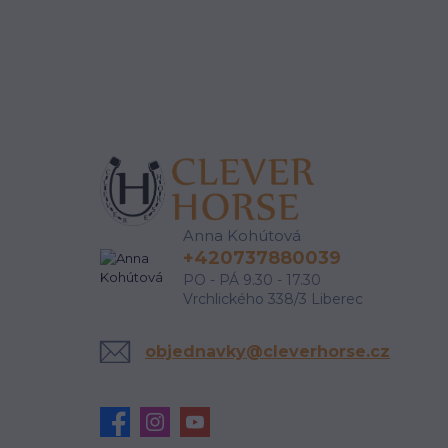
Anna Kohútová
+420737880039
PO - PÁ 9.30 - 17.30
Vrchlického 338/3 Liberec
objednavky@cleverhorse.cz