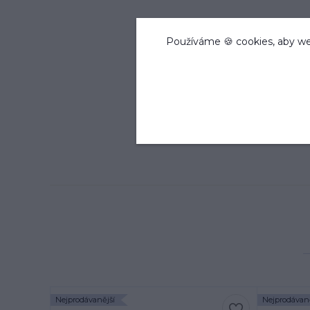
Používáme 🍪 cookies, aby we
Nejprodávanější
Nejprodávaně