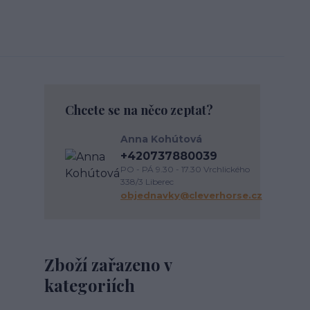
Chcete se na něco zeptat?
Anna Kohútová
+420737880039
PO - PÁ 9.30 - 17.30 Vrchlického
338/3 Liberec
objednavky@cleverhorse.cz
Zboží zařazeno v
kategoriích