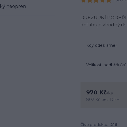
Ohodno
DREZURNÍ PODBŘIŠN
dotahuje vhodný i
Kdy odesíláme?
Velikosti podbřišníků
970 Kč
/
ks
802 Kč
bez DPH
Číslo produktu:
216