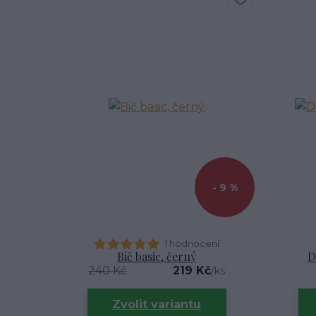
- 9 %
1 hodnocení
Bič basic, černý
D
240 Kč
219 Kč
/
ks
Zvolit variantu