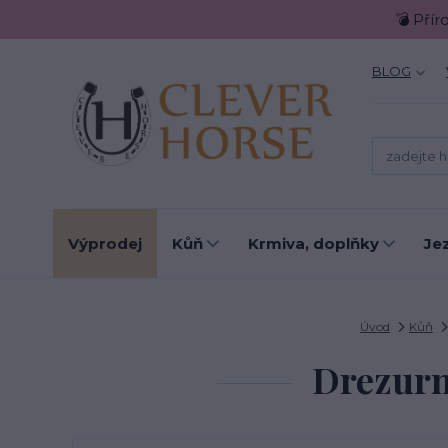
💣 Přír
BLOG
Výprodej
Kůň
Krmiva, doplňky
Je
Úvod
Kůň
Drezurn