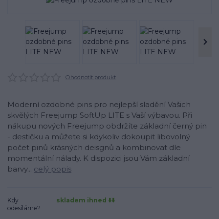
Ohodnotit produkt
Moderní ozdobné pins pro nejlepší sladění Vašich
skvělých Freejump SoftUp LITE s Vaší výbavou. Při
nákupu nových Freejump obdržíte základní černý pin
- destičku a můžete si kdykoliv dokoupit libovolný
počet pinů krásných deisgnů a kombinovat dle
momentální nálady. K dispozici jsou Vám základní
barvy...
celý popis
Kdy
skladem ihned ⬇️⬇️
odesíláme?