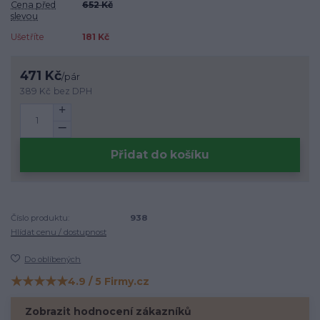
Cena před
652 Kč
slevou
Ušetříte
181 Kč
471 Kč
/
pár
389 Kč
bez DPH
Přidat do košíku
Číslo produktu:
938
Hlídat cenu / dostupnost
Do oblíbených
★★★★★
4.9 / 5 Firmy.cz
Hodnocení na Firmy.cz
Zobrazit hodnocení zákazníků