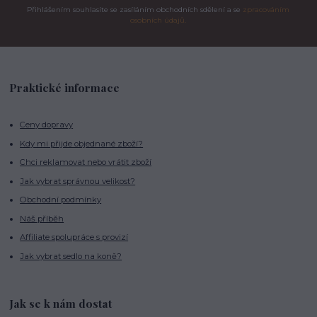
Přihlášením souhlasíte se zasíláním obchodních sdělení a se
zpracováním
osobních údajů.
Praktické informace
Ceny dopravy
Kdy mi přijde objednané zboží?
Chci reklamovat nebo vrátit zboží
Jak vybrat správnou velikost?
Obchodní podmínky
Náš příběh
Affiliate spolupráce s provizí
Jak vybrat sedlo na koně?
Jak se k nám dostat