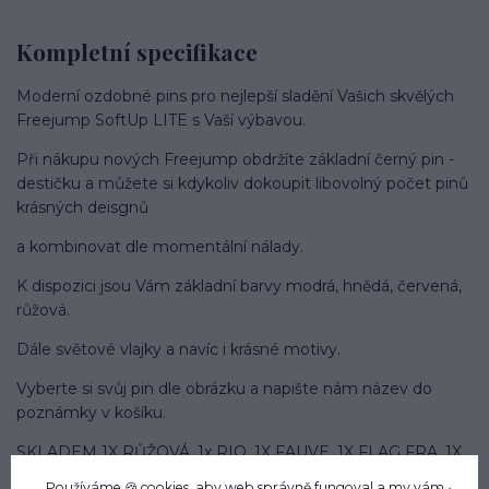
Kompletní specifikace
Moderní ozdobné pins pro nejlepší sladění Vašich skvělých
Freejump SoftUp LITE s Vaší výbavou.
Při nákupu nových Freejump obdržíte základní černý pin -
destičku a můžete si kdykoliv dokoupit libovolný počet pinů
krásných deisgnů
a kombinovat dle momentální nálady.
K dispozici jsou Vám základní barvy modrá, hnědá, červená,
růžová.
Dále světové vlajky a navíc i krásné motivy.
Vyberte si svůj pin dle obrázku a napište nám název do
poznámky v košíku.
SKLADEM 1X RŮŽOVÁ, 1x RIO, 1X FAUVE, 1X FLAG FRA, 1X
BLUE, 1x HNĚDÉ
Používáme 🍪 cookies, aby web správně fungoval a my vám