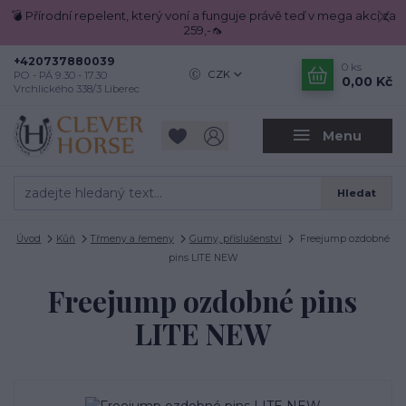
💣 Přírodní repelent, který voní a funguje právě teď v mega akci za
259,-🦟
+420737880039
0
ks
CZK
PO - PÁ 9.30 - 17.30
0,00 Kč
Vrchlického 338/3 Liberec
Menu
Hledat
Úvod
Kůň
Třmeny a řemeny
Gumy, příslušenství
Freejump ozdobné
pins LITE NEW
Freejump ozdobné pins
LITE NEW