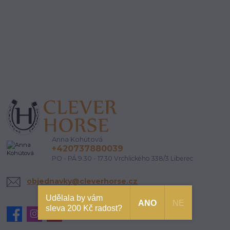
Anna Kohútová
+420737880039
PO - PÁ 9.30 - 17.30 Vrchlického 338/3 Liberec
objednavky@cleverhorse.cz
Udělala by vám
ANO
NE
sleva 200 Kč radost?