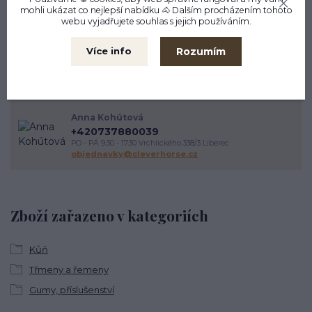
mohli ukázat co nejlepší
nabídku
🐴 Dalším procházením tohoto
webu vyjadřujete souhlas s jejich používáním.
Rozumím
Více info
Chcete se na něco zeptat?
Anna Kohútová
+420737880039
PO - PÁ 9.30 - 17.30 Vrchlického 338/3 Liberec
objednavky@cleverhorse.cz
Zboží zařazeno v kategoriích
Kůň
Třmeny a řemeny
Gumy, příslušenství