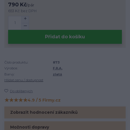
790 Kč
/
pár
653 Kč
bez DPH
Přidat do košíku
Číslo produktu:
873
Výrobce.:
F.R.A.
Barvy:
zlatá
Hlídat cenu / dostupnost
Do oblíbených
★★★★★
4.9 / 5 Firmy.cz
Hodnocení na Firmy.cz
Zobrazit hodnocení zákazníků
Možnosti dopravy