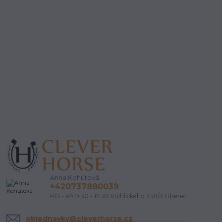
Anna Kohútová
+420737880039
PO - PÁ 9.30 - 17.30 Vrchlického 338/3 Liberec
objednavky@cleverhorse.cz