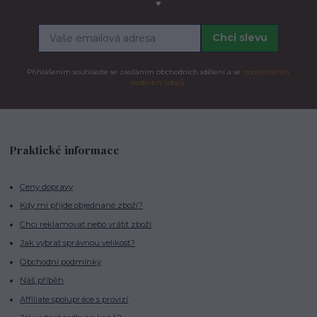
♥
Chci slevu
Přihlášením souhlasíte se zasíláním obchodních sdělení a se
zpracováním
osobních údajů.
Praktické informace
Ceny dopravy
Kdy mi přijde objednané zboží?
Chci reklamovat nebo vrátit zboží
Jak vybrat správnou velikost?
Obchodní podmínky
Náš příběh
Affiliate spolupráce s provizí