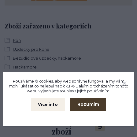
Zboží zařazeno v kategoriích
Kůň
Uzdečky pro koně
Bezudidlové uzdečky, hackamore
Hackamore
Používáme 🍪 cookies, aby web správně fungoval a my vám
mohli ukázat co nejlepší
nabídku
🐴 Dalším procházením tohoto
webu vyjadřujete souhlas s jejich používáním.
Rozumím
Více info
Související
9
zboží