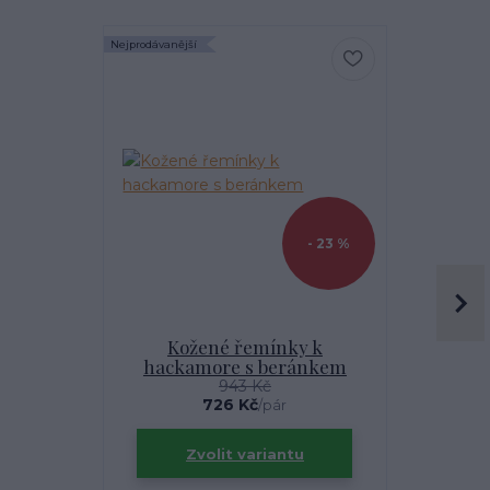
Nejprodávanější
Nejprodávanější
- 23 %
Kožené řemínky k
Kože
hackamore s beránkem
hackam
943 Kč
726 Kč
/
pár
Zvolit variantu
Zv