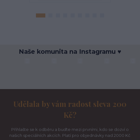
Naše komunita na Instagramu ♥
Udělala by vám radost sleva 200
Kč?
Přihlašte se k odběru a buďte mezi prvními, kdo se dozví o
našich speciálních akcích. Platí pro objednávky nad 2000 Kč