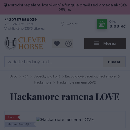
💣 Přírodní repelent, který voní a funguje právě teď v mega akci za
259,-🦟
+420737880039
0
ks
CZK
PO - PÁ 9.30 - 17.30
0,00 Kč
Vrchlického 338/3 Liberec
Menu
Hledat
Úvod
Kůň
Uzdečky pro koně
Bezudidlové uzdečky, hackamore
Hackamore
Hackamore ramena LOVE
Hackamore ramena LOVE
Akce
Nejprodávanější