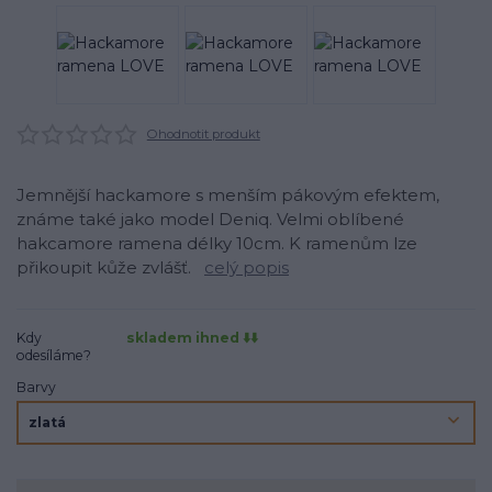
Ohodnotit produkt
Jemnější hackamore s menším pákovým efektem,
známe také jako model Deniq. Velmi oblíbené
hakcamore ramena délky 10cm. K ramenům lze
přikoupit kůže zvlášť.
celý popis
Kdy
skladem ihned ⬇️⬇️
odesíláme?
Barvy