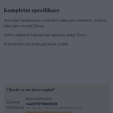
Kompletní specifikace
Jemnější hackamore s menším pákovým efektem, známe
také jako model Deniq.
Velmi oblíbené hakcamore ramena délky 10cm.
K ramenům lze přikoupit kůže zvlášť.
Chcete se na něco zeptat?
Anna Kohútová
+420737880039
PO - PÁ 9.30 - 17.30 Vrchlického 338/3 Liberec
objednavky@cleverhorse.cz