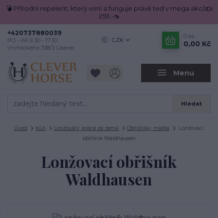
💣 Přírodní repelent, který voní a funguje právě teď v mega akci za
259,-🦟
+420737880039
0
ks
CZK
PO - PÁ 9.30 - 17.30
0,00 Kč
Vrchlického 338/3 Liberec
Menu
Hledat
Úvod
Kůň
Lonžování, práce ze země
Obřišníky, madla
Lonžovací
obřišník Waldhausen
Lonžovací obřišník
Waldhausen