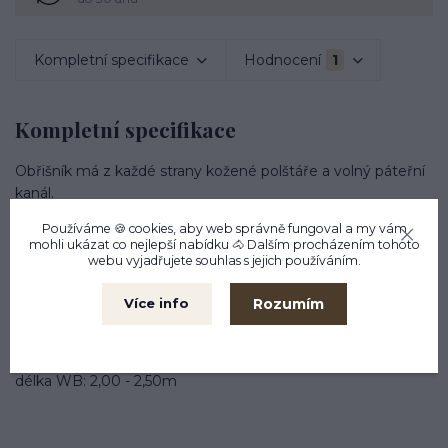
Kompletní specifikace
Hodnocení
1
Kompletní specifikace
Obřišník má z každé strany kožené polštáře a volný páteřní
kanál.
Variabilní připevnění lonžovacích pomůcek či dlouhých otěží
Používáme 🍪 cookies, aby web správně fungoval a my vám
mohli ukázat co nejlepší
nabídku
🐴 Dalším procházením tohoto
na 13 kroužků.
webu vyjadřujete souhlas s jejich používáním.
S jemnými vrsty fleecu
Rozumím
Více info
Včetně spodní podbřišníkové části.
délka PON: 1,75 - 2,10m
délka WB: 2,00 - 2,50m