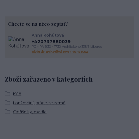
Chcete se na něco zeptat?
Anna Kohútová
+420737880039
PO - PÁ 9.30 - 17.30 Vrchlického 338/3 Liberec
objednavky@cleverhorse.cz
Zboží zařazeno v kategoriích
Kůň
Lonžování, práce ze země
Obřišníky, madla