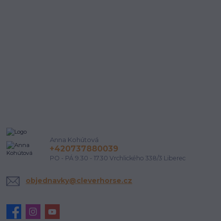
Anna Kohútová
+420737880039
PO - PÁ 9.30 - 17.30 Vrchlického 338/3 Liberec
objednavky@cleverhorse.cz