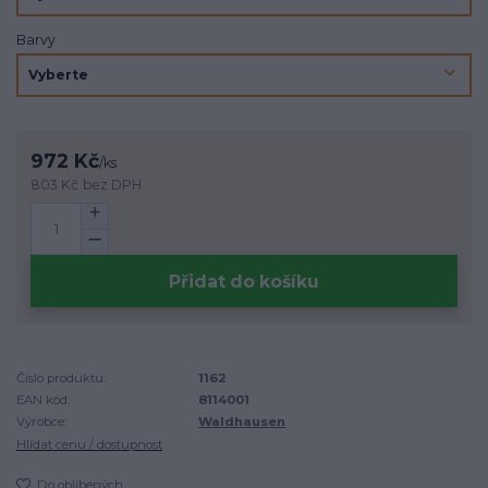
Barvy
972 Kč
/
ks
803 Kč
bez DPH
Přidat do košíku
Číslo produktu:
1162
EAN kód:
8114001
Výrobce:
Waldhausen
Hlídat cenu / dostupnost
Do oblíbených