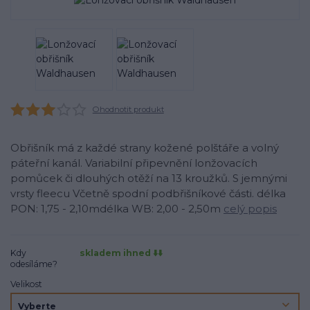
Ohodnotit produkt
Obřišník má z každé strany kožené polštáře a volný
páteřní kanál. Variabilní připevnění lonžovacích
pomůcek či dlouhých otěží na 13 kroužků. S jemnými
vrsty fleecu Včetně spodní podbřišníkové části. délka
PON: 1,75 - 2,10mdélka WB: 2,00 - 2,50m
celý popis
Kdy
skladem ihned ⬇️⬇️
odesíláme?
Velikost