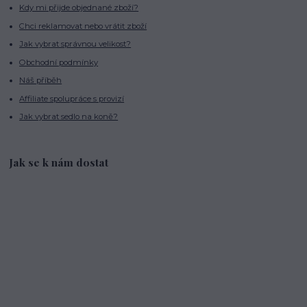
Kdy mi přijde objednané zboží?
Chci reklamovat nebo vrátit zboží
Jak vybrat správnou velikost?
Obchodní podmínky
Náš příběh
Affiliate spolupráce s provizí
Jak vybrat sedlo na koně?
Jak se k nám dostat