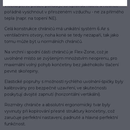
Vložku perte pouze pokud je to opravdu nutné a nechce
pořádně vyschnout v přirozeném vzduchu - ne za přímého
tepla (napr. na topení NE).
Celá konstrukce chráničů má unikátní systém 6 Air s
ventilačními otvory, noha koně se tedy nezapaří, tak jako
tomu může být u normálních chráničů.
Na vrchní i spodní části chráničů je Flex-Zone, což je
uvolněné místo se zvýšeným množstvím neoprenu, pro
maximální volný pohyb končetiny bez jakéhokoliv tlačení
pevné skořepiny.
Elastické popruhy s možností rychlého uvolnění-špičky byly
kalibrovány pro bezpečné uzavření, ve skutečnosti
poskytují dvojité zapnutí (horizontální vertikální).
Rozměry chrániče a absolutní ergonomický tvar byly
vyvinuty při kopírování přesné struktury končetiny, což
zaručuje perfektní nastavení, padnuté a hlavně perfektní
funkčnost.