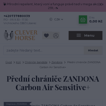
💣 Přírodní repelent, který voní a funguje právě teď v mega akci za
259,-🦟
+420737880039
0
ks
CZK
PO - PÁ 9.30 - 17.30
0,00 Kč
Vrchlického 338/3 Liberec
Menu
Hledat
Úvod
Kůň
Chrániče, bandáže
Zandona
Přední chrániče ZANDONA
Carbon Air Sensitive+
Přední chrániče ZANDONA
Carbon Air Sensitive+
Doprava ZDARMA