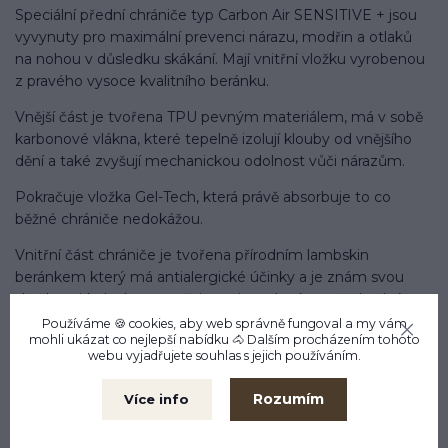
Speciální přední chrániče typ Carbon Air SENSITIVE + jsou
vyvynuty pro maximální prevenci nárazu, modřin a otlaků
na nohou v důsledku skákání. Mají vnitřní vložku vyrobenou
z pravého vysoce kvalitního beránku.
Vnější část je tvořena TPU pevným materiálem, má v sobě
karbonové vlákna, které tepelně izolují klouby od vnějšího
dění a také zvyšují mechanickou odolnost vůči nárazům.
Pokračuje vložka Gel-Tech, která právě absorbuje to co
běžné chrániče nedokážou.
Vnitřní část chrániče je tvořena přírodním lambskin
beránkem který má antialergické účinky a je znám svou
skvělou cirkulací, nezapařuje se, je tedy více než vhodný pro
citlivé koně.
Používáme 🍪 cookies, aby web správně fungoval a my vám
mohli ukázat co nejlepší
nabídku
🐴 Dalším procházením tohoto
Tuto vložku lze vyjmout a vyčistit. Pro správné dlouhodobé
webu vyjadřujete souhlas s jejich používáním.
fungování chráničů je nutné pravidelně vložku čistit - jemně
Rozumím
Více info
vykartáčovat. V případě nutnosti poté vyprat v ruce ve vodě
maximálně 30´ za použití speciálního pracího prostředku
pro ovčí vlnu jemně vyperte - nedrhněte hrubým kartáčem!