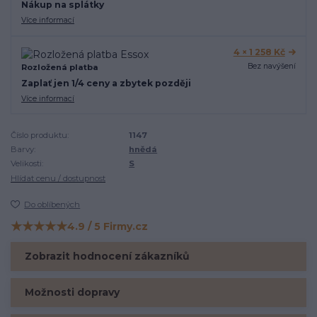
Nákup na splátky
Více informací
4 × 1 258 Kč
Bez navýšení
Rozložená platba
Zaplať jen 1/4 ceny a zbytek později
Více informací
Číslo produktu:
1147
Barvy:
hnědá
Velikosti:
S
Hlídat cenu / dostupnost
Do oblíbených
★★★★★
4.9 / 5 Firmy.cz
Hodnocení na Firmy.cz
Zobrazit hodnocení zákazníků
Možnosti dopravy