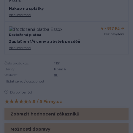
Nákup na splátky
Více informací
4 × 817 Kč
Bez navýšení
Rozložená platba
Zaplať jen 1/4 ceny a zbytek později
Více informací
Číslo produktu:
1151
Barvy:
hnědá
Velikosti:
XL
Hlídat cenu / dostupnost
Do oblíbených
★★★★★
4.9 / 5 Firmy.cz
Hodnocení na Firmy.cz
Zobrazit hodnocení zákazníků
Možnosti dopravy