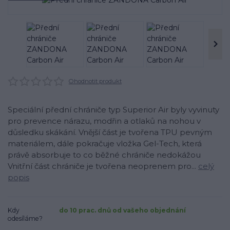
Ohodnotit produkt
Speciální přední chrániče typ Superior Air byly vyvinuty
pro prevence nárazu, modřin a otlaků na nohou v
důsledku skákání. Vnější část je tvořena TPU pevným
materiálem, dále pokračuje vložka Gel-Tech, která
právě absorbuje to co běžné chrániče nedokážou
Vnitřní část chrániče je tvořena neoprenem pro...
celý
popis
Kdy
do 10 prac. dnů od vašeho objednání
odesíláme?