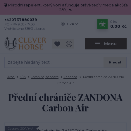
💣 Přírodní repelent, který voní a funguje právě teď v mega akci za
259,-🦟
+420737880039
0
ks
CZK
PO - PÁ 9.30 - 17.30
0,00 Kč
Vrchlického 338/3 Liberec
Menu
Hledat
Úvod
Kůň
Chrániče, bandáže
Zandona
Přední chrániče ZANDONA
Carbon Air
Přední chrániče ZANDONA
Carbon Air
Doprava ZDARMA