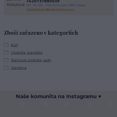
+420737880039
PO - PÁ 9.30 - 17.30 Vrchlického 338/3 Liberec
objednavky@cleverhorse.cz
Zboží zařazeno v kategoriích
Kůň
Chrániče, bandáže
Šlachové chrániče, sady
Zandona
Naše komunita na Instagramu ♥