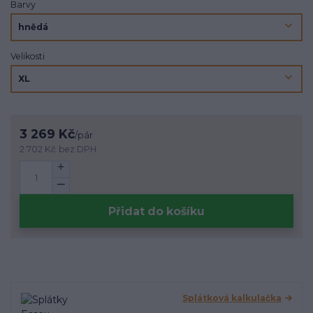
Barvy
Velikosti
3 269 Kč
/
pár
2 702 Kč
bez DPH
Přidat do košíku
Splátková kalkulačka