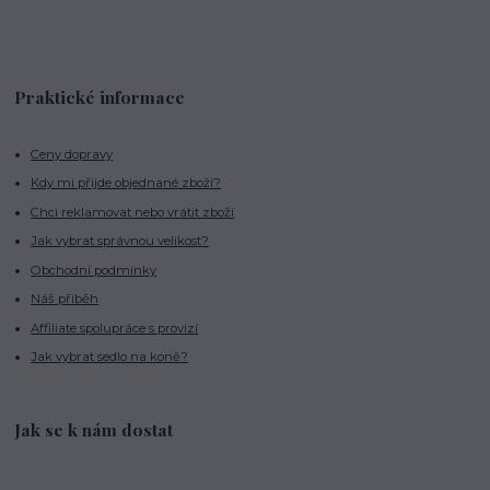
Praktické informace
Ceny dopravy
Kdy mi přijde objednané zboží?
Chci reklamovat nebo vrátit zboží
Jak vybrat správnou velikost?
Obchodní podmínky
Náš příběh
Affiliate spolupráce s provizí
Jak vybrat sedlo na koně?
Jak se k nám dostat