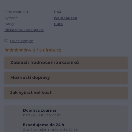
Číslo produktu:
1143
Výrobce:
Waldhausen
Barvy:
žlutá
Hlídat cenu / dostupnost
Do oblíbených
★★★★★
4.9 / 5 Firmy.cz
Hodnocení na Firmy.cz
Zobrazit hodnocení zákazníků
Možnosti dopravy
Jak vybrat velikost
Doprava zdarma
nad 2490 Kč do 27 kg
Expedujeme do 24 h
Zboží skladem ihned odesíláme