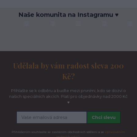
Naše komunita na Instagramu ♥
Udělala by vám radost sleva 200
Kč?
Přihlašte se k odběru a buďte mezi prvními, kdo se dozví o
našich speciálních akcích. Platí pro objednávky nad 2000 Kč
♥
Chci slevu
Přihlášením souhlasíte se zasíláním obchodních sdělení a se
zpracováním
osobních údajů.