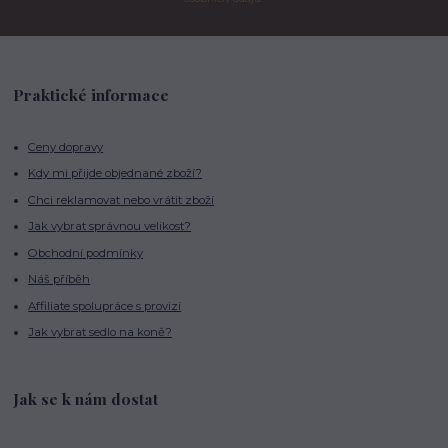
Praktické informace
Ceny dopravy
Kdy mi přijde objednané zboží?
Chci reklamovat nebo vrátit zboží
Jak vybrat správnou velikost?
Obchodní podmínky
Náš příběh
Affiliate spolupráce s provizí
Jak vybrat sedlo na koně?
Jak se k nám dostat