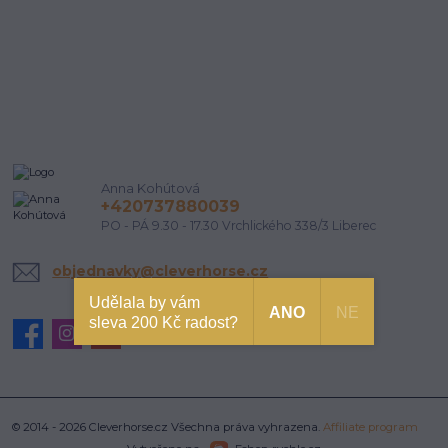
Anna Kohútová
+420737880039
PO - PÁ 9.30 - 17.30 Vrchlického 338/3 Liberec
objednavky@cleverhorse.cz
Udělala by vám
ANO
NE
sleva 200 Kč radost?
© 2014 - 2026 Cleverhorse.cz Všechna práva vyhrazena.
Affiliate program