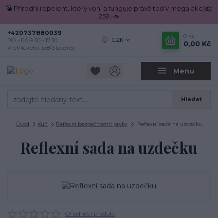
💣 Přírodní repelent, který voní a funguje právě teď v mega akci za
259,-🦟
+420737880039
0
ks
CZK
PO - PÁ 9.30 - 17.30
0,00 Kč
Vrchlického 338/3 Liberec
Menu
Hledat
Úvod
Kůň
Reflexní bezpečnostní prvky
Reflexní sada na uzdečku
Reflexní sada na uzdečku
Ohodnotit produkt