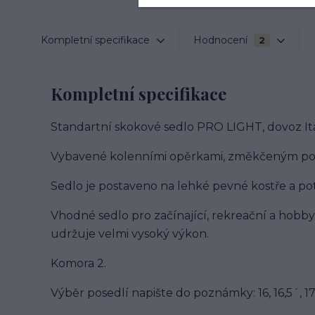
Kompletní specifikace
Hodnocení
2
Kompletní specifikace
Standartní skokové sedlo PRO LIGHT, dovoz Itá
Vybavené kolenními opěrkami, změkčeným podse
Sedlo je postaveno na lehké pevné kostře a p
Vhodné sedlo pro začínající, rekreační a hobby 
udržuje velmi vysoký výkon.
Komora 2.
Výběr posedlí napište do poznámky: 16, 16,5´, 17,