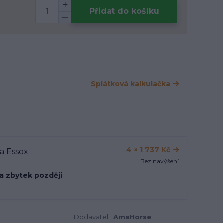
Přidat do košíku
Splátková kalkulačka
4 × 1 737 Kč
Bez navýšení
 a zbytek později
Dodavatel:
AmaHorse