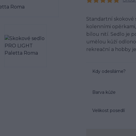
Ohodno
Standartní skokové 
kolenními opěrkami
bílou nití. Sedlo je
umělou kůží odlonou
rekreační a hobby jez
Kdy odesíláme?
Barva kůže
Velikost posedlí