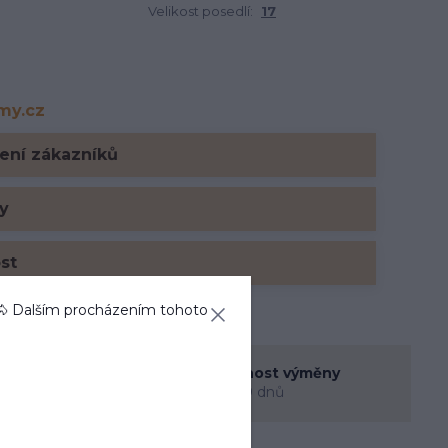
Velikost posedlí:
17
rmy.cz
y.cz
ení zákazníků
y
ost
🐴 Dalším procházením tohoto
enná prodejna
Možnost výměny
rec
do 30 dnů