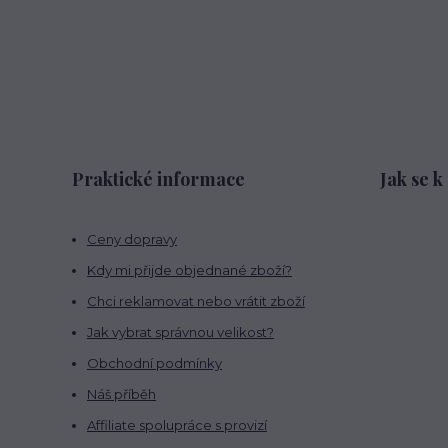
Praktické informace
Jak se k
Ceny dopravy
Kdy mi přijde objednané zboží?
Chci reklamovat nebo vrátit zboží
Jak vybrat správnou velikost?
Obchodní podmínky
Náš příběh
Affiliate spolupráce s provizí