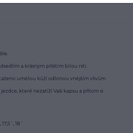
lie.
dlím a krásným přišitím bílou nití.
otaženo umělou kůží odlonou vnějším vlivům.
jezdce, které nezatíží Vaši kapsu a přitom si
 17,5´, 18´