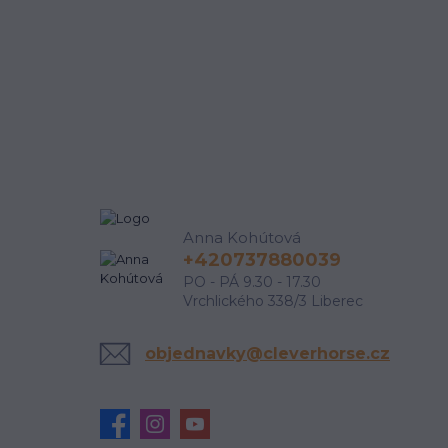
Anna Kohútová
+420737880039
PO - PÁ 9.30 - 17.30
Vrchlického 338/3 Liberec
objednavky@cleverhorse.cz