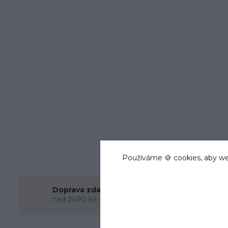
Používáme 🍪 cookies, aby we
Expedujeme
Doprava zdarma
Zboží sklade
nad 2490 Kč do 27 kg
odesíláme