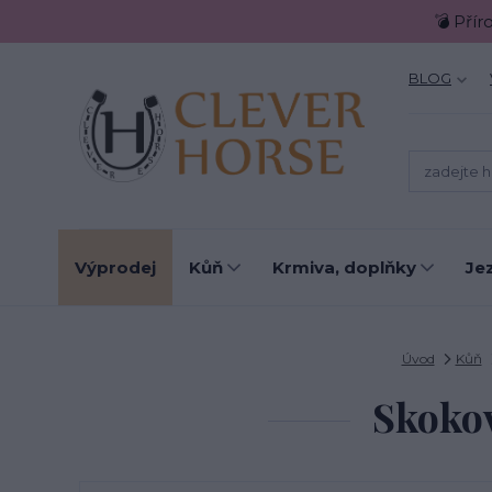
💣 Přír
BLOG
Výprodej
Kůň
Krmiva, doplňky
Je
Úvod
Kůň
Skoko