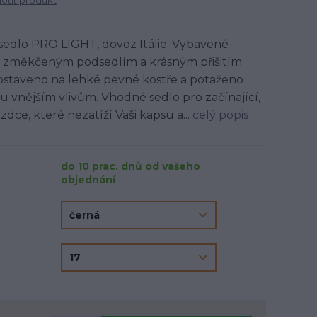
tit produkt
sedlo PRO LIGHT, dovoz Itálie. Vybavené
, změkčeným podsedlím a krásným přišitím
 postaveno na lehké pevné kostře a potaženo
 vnějším vlivům. Vhodné sedlo pro začínající,
dce, které nezatíží Vaši kapsu a...
celý popis
do 10 prac. dnů od vašeho
objednání