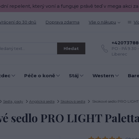
odní repelent, který voní a funguje právě teď v mega akci za
Vrácení do 30 dnů
Doprava zdarma
Vše o nákupu
Ví
+42073788
Hledat
PO - PÁ 9.30 
Liberec
zdec
Péče o koně
Stáj
Western
Bar
Sedla, pady
Anglická sedla
Skoková sedla
Skokové sedlo PRO LIGHT
vé sedlo PRO LIGHT Palett