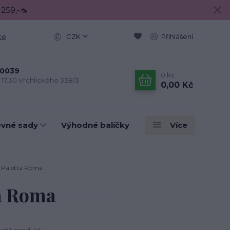
 259,-🦟
ce
CZK
Přihlášení
0039
0
ks
- 17.30 Vrchlického 338/3
0,00 Kč
evné sady
Výhodné balíčky
Více
 Paletta Roma
a Roma