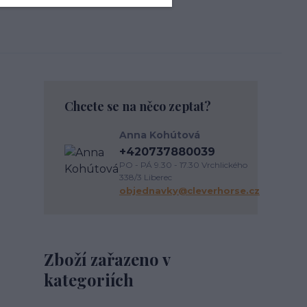
Chcete se na něco zeptat?
Anna Kohútová
+420737880039
PO - PÁ 9.30 - 17.30 Vrchlického
338/3 Liberec
objednavky@cleverhorse.cz
Zboží zařazeno v
kategoriích