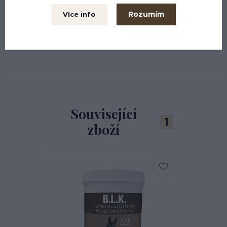
Španělské, barokní uzdečky
Rozumím
Více info
Poprsníky anglické
Související
1
zboží