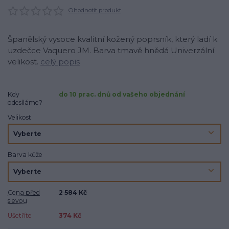
Ohodnotit produkt
Španělský vysoce kvalitní kožený poprsník, který ladí k
uzdečce Vaquero JM. Barva tmavě hnědá Univerzální
velikost.
celý popis
Kdy
do 10 prac. dnů od vašeho objednání
odesíláme?
Velikost
Barva kůže
Cena před
2 584 Kč
slevou
Ušetříte
374 Kč