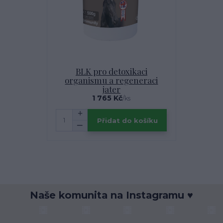
BLK pro detoxikaci
organismu a regeneraci
jater
1 765 Kč
/
ks
Přidat do košíku
Naše komunita na Instagramu ♥