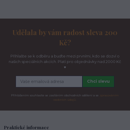
Udělala by vám radost sleva 200
Kč?
Přihlašte se k odběru a buďte mezi prvními, kdo se dozví o
našich speciálních akcích. Platí pro objednávky nad 2000 Kč
♥
Chci slevu
Přihlášením souhlasíte se zasíláním obchodních sdělení a se
zpracováním
osobních údajů.
Praktické informace