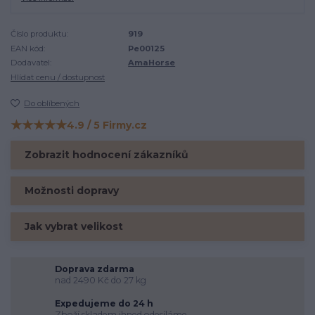
Číslo produktu:
919
EAN kód:
Pe00125
Dodavatel:
AmaHorse
Hlídat cenu / dostupnost
Do oblíbených
★★★★★
4.9 / 5 Firmy.cz
Hodnocení na Firmy.cz
Zobrazit hodnocení zákazníků
Možnosti dopravy
Jak vybrat velikost
Doprava zdarma
nad 2490 Kč do 27 kg
Expedujeme do 24 h
Zboží skladem ihned odesíláme