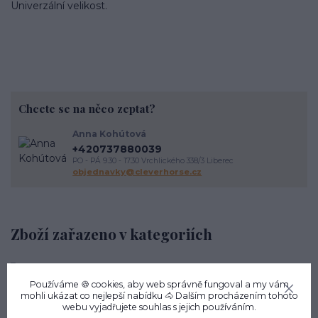
Univerzální velikost.
Chcete se na něco zeptat?
Anna Kohútová
+420737880039
PO - PÁ 9.30 - 17.30 Vrchlického 338/3 Liberec
objednavky@cleverhorse.cz
Zboží zařazeno v kategoriích
Kůň
Používáme 🍪 cookies, aby web správně fungoval a my vám
Uzdečky pro koně
mohli ukázat co nejlepší
nabídku
🐴 Dalším procházením tohoto
webu vyjadřujete souhlas s jejich používáním.
Poprsníky, pomocné otěže