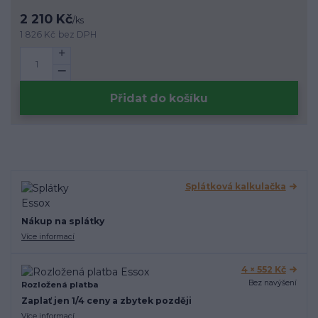
2 210 Kč
/
ks
1 826 Kč
bez DPH
Přidat do košíku
Splátková kalkulačka
Nákup na splátky
Více informací
4 × 552 Kč
Bez navýšení
Rozložená platba
Zaplať jen 1/4 ceny a zbytek později
Více informací