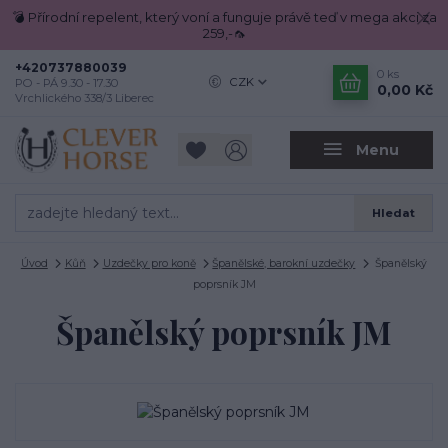
💣 Přírodní repelent, který voní a funguje právě teď v mega akci za
259,-🦟
+420737880039
0
ks
CZK
PO - PÁ 9.30 - 17.30
0,00 Kč
Vrchlického 338/3 Liberec
Menu
Hledat
Úvod
Kůň
Uzdečky pro koně
Španělské, barokní uzdečky
Španělský
poprsník JM
Španělský poprsník JM