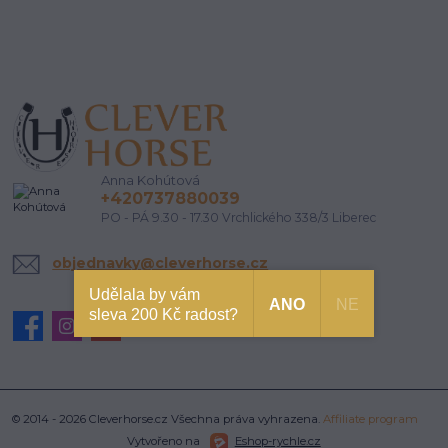
Anna Kohútová
+420737880039
PO - PÁ 9.30 - 17.30 Vrchlického 338/3 Liberec
objednavky@cleverhorse.cz
Udělala by vám
ANO
NE
sleva 200 Kč radost?
© 2014 - 2026 Cleverhorse.cz Všechna práva vyhrazena.
Affiliate program
Vytvořeno na
Eshop-rychle.cz