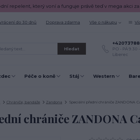
odní repelent, který voní a funguje právě teď v mega akci za
Vrácení do 30 dnů
Doprava zdarma
Vše o nákupu
Ví
+42073788
Hledat
PO - PÁ 9.30 
Liberec
zdec
Péče o koně
Stáj
Western
Bar
ň
Chrániče, bandáže
Zandona
Speciální přední chrániče ZANDONA C
řední chrániče ZANDONA C