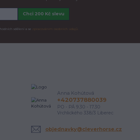
Chci 200 Kč slevu
hodních sdělení a se
zpracováním osobních údajů.
Anna Kohútová
+420737880039
PO - PÁ 9.30 - 17.30
Vrchlického 338/3 Liberec
objednavky@cleverhorse.cz