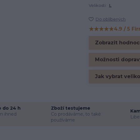
Velikosti:
L
Do oblíbených
★★★★★
4.9 / 5 Fi
Hodnocení na Firm
Zobrazit hodnoc
Možnosti doprav
Jak vybrat velik
 do 24 h
Zboží testujeme
Kam
m ihned
Co prodáváme, to také
Libe
používáme