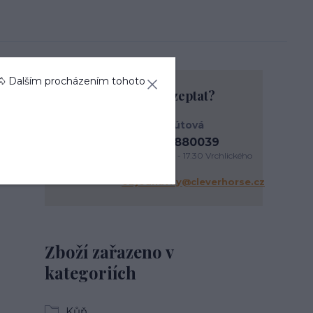
🐴 Dalším procházením tohoto
Chcete se na něco zeptat?
Anna Kohútová
+420737880039
PO - PÁ 9.30 - 17.30 Vrchlického
338/3 Liberec
objednavky@cleverhorse.cz
Zboží zařazeno v
kategoriích
Kůň