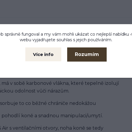
b správně fungoval a my vám mohli ukázat co nejlepší
nabídku
webu vyjadřujete souhlas s jejich používáním.
skytují extra ochranu pro koně, kteří mají tendenci
Rozumím
Více info
Chrániče mají zvýšenou ergnonomickou část
e pečlivě vyvinuto, aby nic neomezovalo koně v
 má v sobě karbonové vlákna, které tepelně izolují
nickou odolnost vůči nárazům.
absorbuje to co běžné chrániče nedokážou
o pohodlí koně a snadnou manipulaci/umytí.
Air s ventilačními otvory, noha koně se tedy