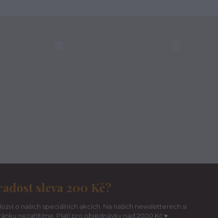
radost sleva 200 Kč?
ozví o našich speciálních akcích. Na našich newsletterech si
hránku nezahltíme. Platí pro objednávky nad 2000 Kč ♥