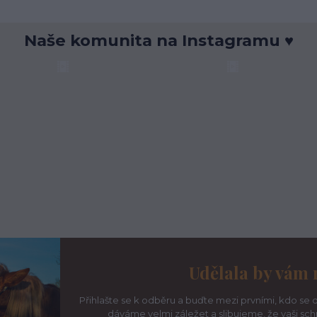
Naše komunita na Instagramu ♥
Udělala by vám 
Přihlašte se k odběru a buďte mezi prvními, kdo se d
dáváme velmi záležet a slibujeme, že vaši sc