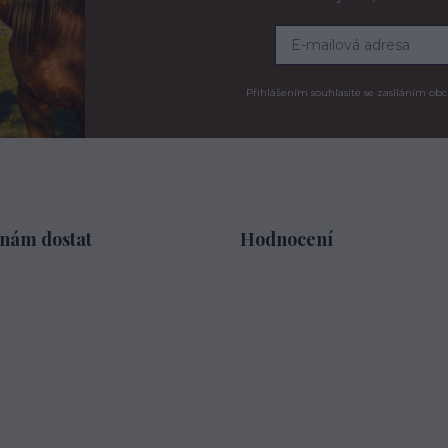
Přihlášením souhlasíte se zasíláním obc
 nám dostat
Hodnocení