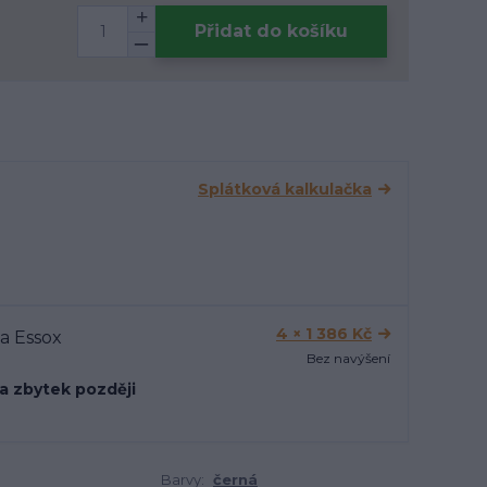
Přidat do košíku
Splátková kalkulačka
4 × 1 386 Kč
Bez navýšení
 a zbytek později
Barvy:
černá