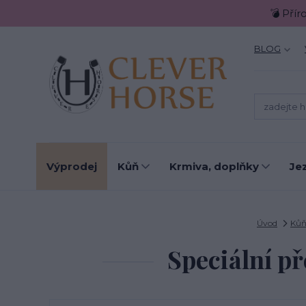
💣 Přír
BLOG
Výprodej
Kůň
Krmiva, doplňky
Je
Úvod
Ků
Speciální p