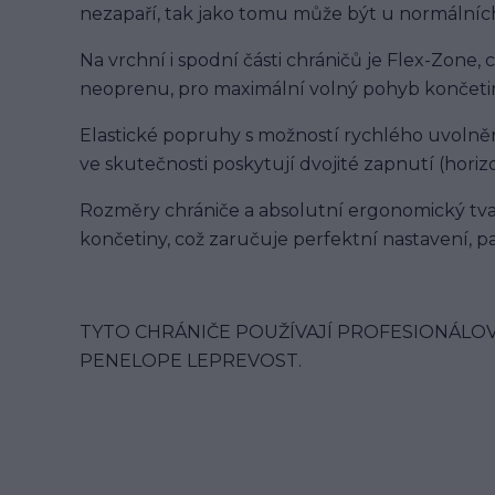
nezapaří, tak jako tomu může být u normálních
Na vrchní i spodní části chráničů je Flex-Zone
neoprenu, pro maximální volný pohyb končetin
Elastické popruhy s možností rychlého uvolněn
ve skutečnosti poskytují dvojité zapnutí (horizo
Rozměry chrániče a absolutní ergonomický tvar
končetiny, což zaručuje perfektní nastavení, 
TYTO CHRÁNIČE POUŽÍVAJÍ PROFESIONÁLOV
PENELOPE LEPREVOST.