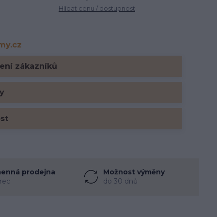
Hlídat cenu / dostupnost
rmy.cz
y.cz
ení zákazníků
y
ost
enná prodejna
Možnost výměny
rec
do 30 dnů