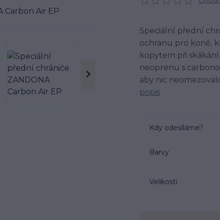
Ohodno
Speciální přední chr
ochranu pro koně, k
kopytem při skákání
neoprenu s carbonov
aby nic neomezovalo
popis
Kdy odesíláme?
Barvy
Velikosti