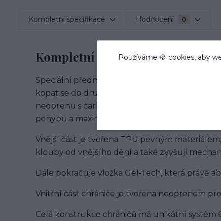
Kompletní specifikace
Hodnocení
0
Kompletní specifikace
Používáme 🍪 cookies, aby we
Speciální přední chrániče typ Carbon Air EP po
kopat se do druhé nohy kopytem při skákání. 
neoprenu s carbonovým vnějším pláštěm. Vše j
pohybu a maximálně chránilo citlivý kloub.
Vnější část je tvořena TPU pevným materiálem,
klouby od vnějšího dění a také zvyšují mecha
Dále pokračuje vložka Gel-Tech, která právě 
Vnitřní část chrániče je tvořena neoprenem pr
Celá konstrukce chráničů má unikátní systém 6 