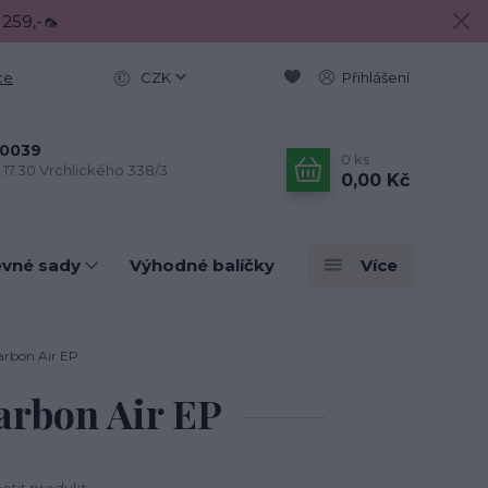
 259,-🦟
ce
CZK
Přihlášení
0039
0
ks
- 17.30 Vrchlického 338/3
0,00 Kč
evné sady
Výhodné balíčky
Více
arbon Air EP
arbon Air EP