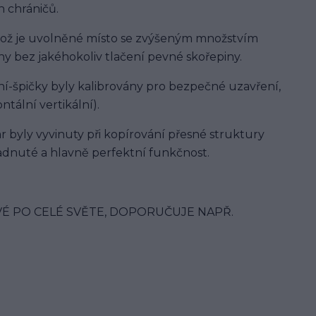
 chráničů.
, což je uvolněné místo se zvýšeným množstvím
y bez jakéhokoliv tlačení pevné skořepiny.
í-špičky byly kalibrovány pro bezpečné uzavření,
ntální vertikální).
 byly vyvinuty při kopírování přesné struktury
padnuté a hlavně perfektní funkčnost.
É PO CELÉ SVĚTE, DOPORUČUJE NAPŘ.