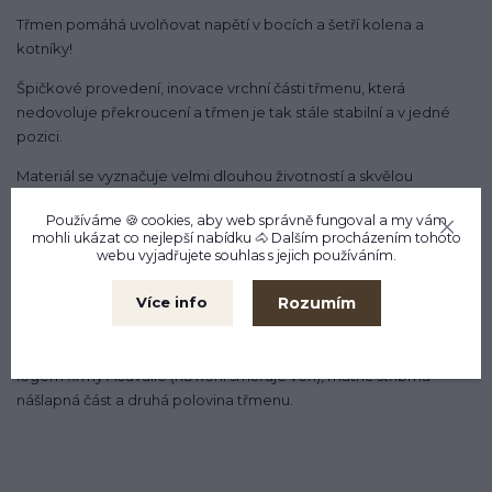
Třmen pomáhá uvolňovat napětí v bocích a šetří kolena a
kotníky!
Špičkové provedení, inovace vrchní části třmenu, která
nedovoluje překroucení a třmen je tak stále stabilní a v jedné
pozici.
Materiál se vyznačuje velmi dlouhou životností a skvělou
údržbou, barva odpuzuje nečistoty díky speciálnímu procesu
Používáme 🍪 cookies, aby web správně fungoval a my vám
laserového obrábění a skládaným profilem.
mohli ukázat co nejlepší
nabídku
🐴 Dalším procházením tohoto
webu vyjadřujete souhlas s jejich používáním.
Třmen má širokou nášlapnou plochu z nerezové oceli s
protiskluzem a umožňuje tak perfektní přilnavost. Třmeny jsou
Rozumím
Více info
velmi stabilní i při vykopnutí, nelítají od koně, ale visí dolů.
Šířka 12cm. Barvy: Černý a hnědý design půlky konstrukce s
logem firmy Acavallo (na koni směřuje ven), matně stříbrná
nášlapná část a druhá polovina třmenu.