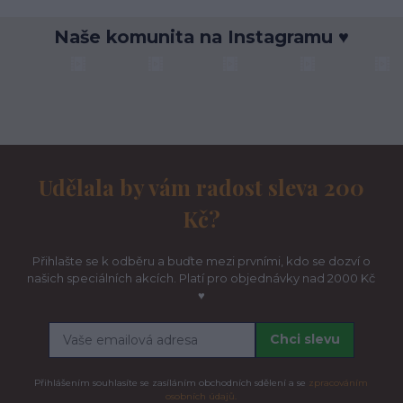
Naše komunita na Instagramu ♥
Udělala by vám radost sleva 200
Kč?
Přihlašte se k odběru a buďte mezi prvními, kdo se dozví o
našich speciálních akcích. Platí pro objednávky nad 2000 Kč
♥
Chci slevu
Přihlášením souhlasíte se zasíláním obchodních sdělení a se
zpracováním
osobních údajů.