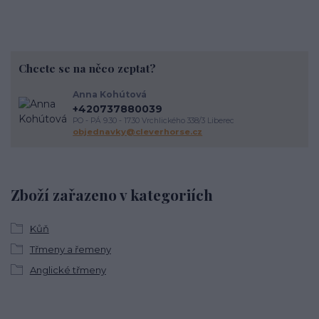
Chcete se na něco zeptat?
Anna Kohútová
+420737880039
PO - PÁ 9.30 - 17.30 Vrchlického 338/3 Liberec
objednavky@cleverhorse.cz
Zboží zařazeno v kategoriích
Kůň
Třmeny a řemeny
Anglické třmeny