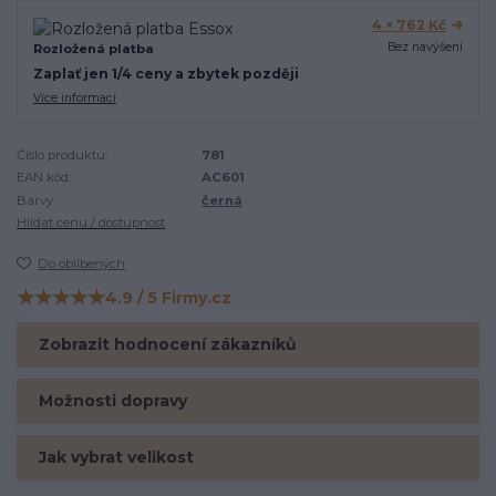
4 × 762 Kč
Bez navýšení
Rozložená platba
Zaplať jen 1/4 ceny a zbytek později
Více informací
Číslo produktu:
781
EAN kód:
AC601
Barvy:
černá
Hlídat cenu / dostupnost
Do oblíbených
★★★★★
4.9 / 5 Firmy.cz
Hodnocení na Firmy.cz
Zobrazit hodnocení zákazníků
Možnosti dopravy
Jak vybrat velikost