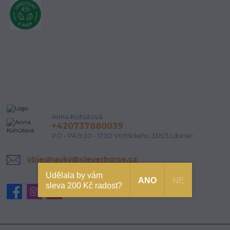
Anna Kohútová
+420737880039
PO - PÁ 9.30 - 17.30 Vrchlického 338/3 Liberec
objednavky@cleverhorse.cz
Udělala by vám
ANO
NE
sleva 200 Kč radost?