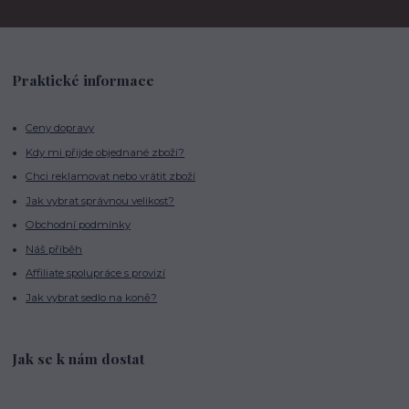
Praktické informace
Ceny dopravy
Kdy mi přijde objednané zboží?
Chci reklamovat nebo vrátit zboží
Jak vybrat správnou velikost?
Obchodní podmínky
Náš příběh
Affiliate spolupráce s provizí
Jak vybrat sedlo na koně?
Jak se k nám dostat