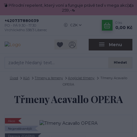
💣 Přírodní repelent, který voní a funguje právě teď v mega akci za
259,-🦟
+420737880039
0
ks
CZK
PO - PÁ 9.30 - 17.30
0,00 Kč
Vrchlického 338/3 Liberec
Menu
Hledat
Úvod
Kůň
Třmeny a řemeny
Anglické třmeny
Třmeny Acavallo
OPERA
Třmeny Acavallo OPERA
Akce
Nejprodávanější
Doprava ZDARMA