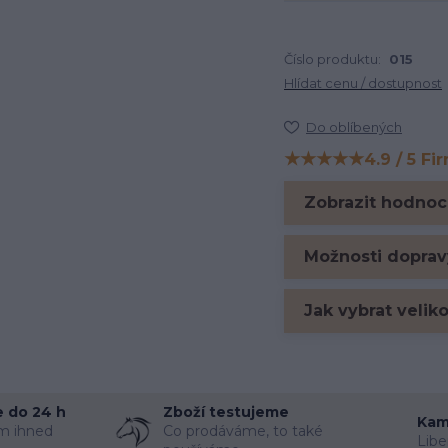
Číslo produktu:
015
Hlídat cenu / dostupnost
Do oblíbených
★★★★★
4.9 / 5 Fi
Hodnocení na Firm
Zobrazit hodnoc
Možnosti doprav
Jak vybrat velik
 do 24 h
Zboží testujeme
Kam
m ihned
Co prodáváme, to také
Libe