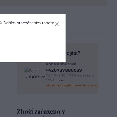
🐴 Dalším procházením tohoto
Chcete se na něco zeptat?
Anna Kohútová
+420737880039
PO - PÁ 9.30 - 17.30 Vrchlického
338/3 Liberec
objednavky@cleverhorse.cz
Zboží zařazeno v