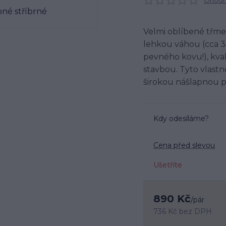
Ohodno
Velmi oblíbené třmen
lehkou váhou (cca 35
pevného kovu!), kv
stavbou. Tyto vlastn
širokou nášlapnou p
Kdy odesíláme?
Cena před slevou
Ušetříte
890 Kč
/
pár
736 Kč
bez DPH