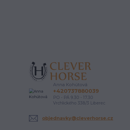
Anna Kohútová
+420737880039
PO - PÁ 9.30 - 17.30
Vrchlického 338/3 Liberec
objednavky@cleverhorse.cz