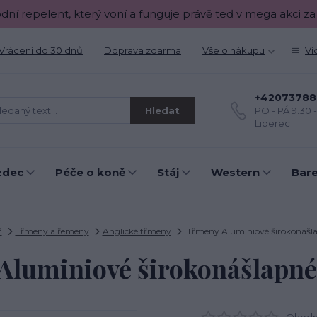
odní repelent, který voní a funguje právě teď v mega akci za
Vrácení do 30 dnů
Doprava zdarma
Vše o nákupu
Ví
+42073788
Hledat
PO - PÁ 9.30 
Liberec
zdec
Péče o koně
Stáj
Western
Bar
ň
Třmeny a řemeny
Anglické třmeny
Třmeny Aluminiové širokonášla
luminiové širokonášlapné