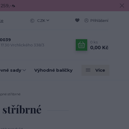
 259,-🦟
ce
CZK
Přihlášení
0039
0
ks
- 17.30 Vrchlického 338/3
0,00 Kč
evné sady
Výhodné balíčky
Více
pné stříbrné
 stříbrné