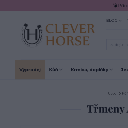
💣 Přír
BLOG
Výprodej
Kůň
Krmiva, doplňky
Je
Úvod
Ků
Třmeny A