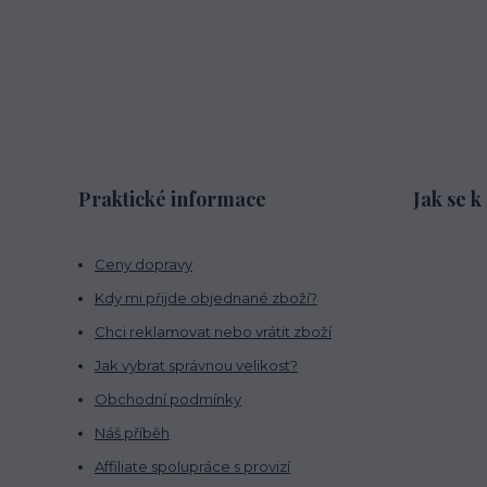
Praktické informace
Jak se k
Ceny dopravy
Kdy mi přijde objednané zboží?
Chci reklamovat nebo vrátit zboží
Jak vybrat správnou velikost?
Obchodní podmínky
Náš příběh
Affiliate spolupráce s provizí