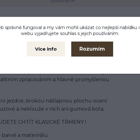
používáme
b správně fungoval a my vám mohli ukázat co nejlepší
nabídku
webu vyjadřujete souhlas s jejich používáním.
Rozumím
Více info
ré disponují svojí lehkou váhou (cca 350g - trochu
 kvalitním zpracováním a hlavně promyšlenou
 pro jezdce, širokou nášlapnou plochu ocení
luzové a neklouže v nich ani gumová bota.
DETE CHTÍT KLASICKÉ TŘMENY !
 barvě a materirálu.