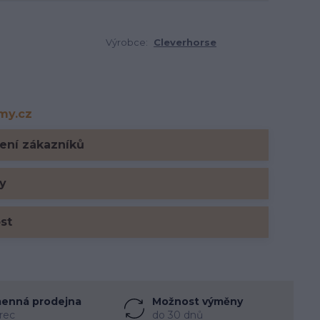
Výrobce:
Cleverhorse
rmy.cz
y.cz
ení zákazníků
y
ost
enná prodejna
Možnost výměny
rec
do 30 dnů