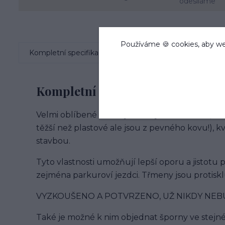
odesíláme
Používáme 🍪 cookies, aby we
Kompletní specifikace
Hodnocení
0
Kompletní specifikace
Velmi oblíbené třmeny značky Cleverhorse, kte
těžší než plastové ale jsou z pevného kovu!),
stavbou.
Tyto vlastnosti umožňují lepší oporu a jistotu
zejména parkuroví jezdci. Třmeny jsou protisk
VYZKOUŠENO A POTVRZENO, UŽ NIKDY NEBU
Také je možné k nim objednat šporny ve stejné