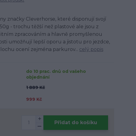
tit produkt
y značky Cleverhorse, které disponují svojí
0g - trochu těžší než plastové ale jsou z
alitním zpracováním a hlavně promyšlenou
osti umožňují lepší oporu a jistotu pro jezdce,
lochu ocení zejména parkurov...
celý popis
do 10 prac. dnů od vašeho
objednání
1 889 Kč
999 Kč
Přidat do košíku