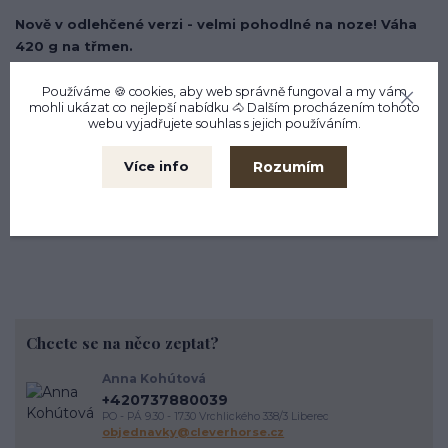
Nově v odlehčené verzi - velmi pohodlné na noze! Váha
420 g na třmen.
Šířka 12cm - pro dospělé.
Používáme 🍪 cookies, aby web správně fungoval a my vám
mohli ukázat co nejlepší
nabídku
🐴 Dalším procházením tohoto
Tloušťka 6 cm
webu vyjadřujete souhlas s jejich používáním.
Na objednání do výroby s delším čekáním - na dotaz: stříbrná,
Rozumím
Více info
zelená, tyrkysová, tm. modrá, žlutá, růžová, tm. zelená, vínová, sv.
modrá, zlatá a další na přání (doba výroby 5 - 8 týdnů)
Chcete se na něco zeptat?
Anna Kohútová
+420737880039
PO - PÁ 9.30 - 17.30 Vrchlického 338/3 Liberec
objednavky@cleverhorse.cz