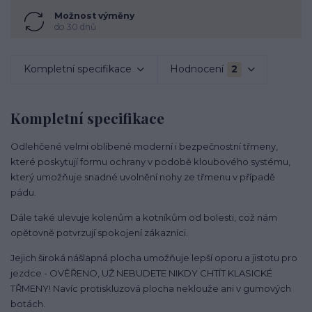
Možnost výměny
do 30 dnů
Kompletní specifikace
Hodnocení
2
Kompletní specifikace
Odlehčené velmi oblíbené moderní i bezpečnostní třmeny,
které poskytují formu ochrany v podobě kloubového systému,
který umožňuje snadné uvolnění nohy ze třmenu v případě
pádu.
Dále také ulevuje kolenům a kotníkům od bolesti, což nám
opětovně potvrzují spokojení zákazníci.
Jejich široká nášlapná plocha umožňuje lepší oporu a jistotu pro
jezdce - OVĚŘENO, UŽ NEBUDETE NIKDY CHTÍT KLASICKÉ
TŘMENY! Navíc protiskluzová plocha neklouže ani v gumových
botách.