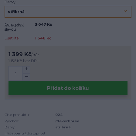
Barvy
Cena před
3 047 Kč
slevou
Ušetříte
1 648 Kč
1 399 Kč
/
pár
1 156 Kč
bez DPH
Přidat do košíku
Číslo produktu:
024
Výrobce:
Cleverhorse
Barvy:
stříbrná
Hlídat cenu / dostupnost