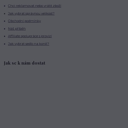
Chci reklamovat nebo vrátit zboží
Jak vybrat správnou velikost?
Obchodní podmínky
Náš příběh
Affiliate spolupráce s provizí
Jak vybrat sedlo na koně?
Jak se k nám dostat