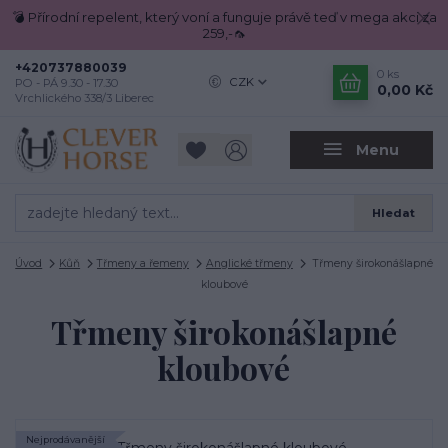
💣 Přírodní repelent, který voní a funguje právě teď v mega akci za
259,-🦟
+420737880039
0
ks
CZK
PO - PÁ 9.30 - 17.30
0,00 Kč
Vrchlického 338/3 Liberec
Menu
Hledat
Úvod
Kůň
Třmeny a řemeny
Anglické třmeny
Třmeny širokonášlapné
kloubové
Třmeny širokonášlapné
kloubové
Nejprodávanější