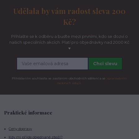
Udělala by vám radost sleva 200
Kč?
Přihlašte se k odběru a buďte mezi prvními, kdo se dozví o
našich speciálních akcích. Platí pro objednávky nad 2000 Kč
♥
Chci slevu
Přihlášením souhlasíte se zasíláním obchodních sdělení a se
zpracováním
osobních údajů.
Praktické informace
Ceny dopravy
Kdy mi přijde objednané zboží?