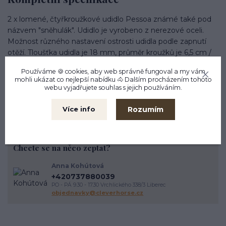
2 x lomené, čtyřkroužkové udidlo Pessoa známé také pod
názvem "sněhulák". Udidlo je vyrobeno z nerezové oceli.
Možnost různého nastavení ostrosti udidla podle zapnutí
otěží. Tloušťka udidla je 18 mm, průměr kroužků je 6,5 cm /
2,8 cm. Nabízíme ve velikosti 12,5 cm, 13,5 cm, 14,5 cm a 15,5
Používáme 🍪 cookies, aby web správně fungoval a my vám
cm.
mohli ukázat co nejlepší
nabídku
🐴 Dalším procházením tohoto
webu vyjadřujete souhlas s jejich používáním.
Rozumím
Více info
Chcete se na něco zeptat?
Anna Kohútová
+420737880039
PO - PÁ 9.30 - 17.30 Vrchlického 338/3 Liberec
objednavky@cleverhorse.cz