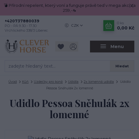
💣 Přírodní repelent, který voní a funguje právě teď v mega akci za
259,-🦟
+420737880039
0
ks
CZK
PO - PÁ 9.30 - 17.30
0,00 Kč
Vrchlického 338/3 Liberec
Menu
Hledat
Úvod
Kůň
Uzdečky pro koně
Udidla
2x lomenná udidla
Udidlo
Pessoa Sněhulák 2x lomenné
Udidlo Pessoa Sněhulák 2x
lomenné