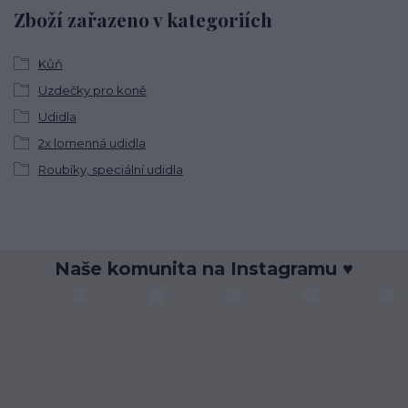
Zboží zařazeno v kategoriích
Kůň
Uzdečky pro koně
Udidla
2x lomenná udidla
Roubíky, speciální udidla
Naše komunita na Instagramu ♥