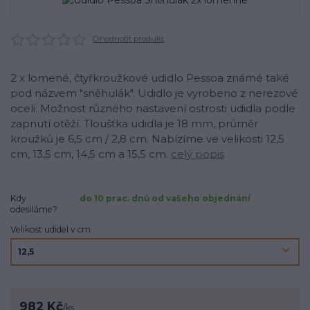
Ohodnotit produkt
2 x lomené, čtyřkroužkové udidlo Pessoa známé také
pod názvem "sněhulák". Udidlo je vyrobeno z nerezové
oceli. Možnost různého nastavení ostrosti udidla podle
zapnutí otěží. Tloušťka udidla je 18 mm, průměr
kroužků je 6,5 cm / 2,8 cm. Nabízíme ve velikosti 12,5
cm, 13,5 cm, 14,5 cm a 15,5 cm.
celý popis
Kdy
do 10 prac. dnů od vašeho objednání
odesíláme?
Velikost udidel v cm
982 Kč
/
ks