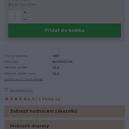
812 Kč
bez DPH
Přidat do košíku
Číslo produktu:
487
EAN kód:
MO00024A
Velikost udidel:
12,5
Velikost udidel v cm:
12,5
Hlídat cenu / dostupnost
Do oblíbených
★★★★★
4.9 / 5 Firmy.cz
Hodnocení na Firmy.cz
Zobrazit hodnocení zákazníků
Možnosti dopravy