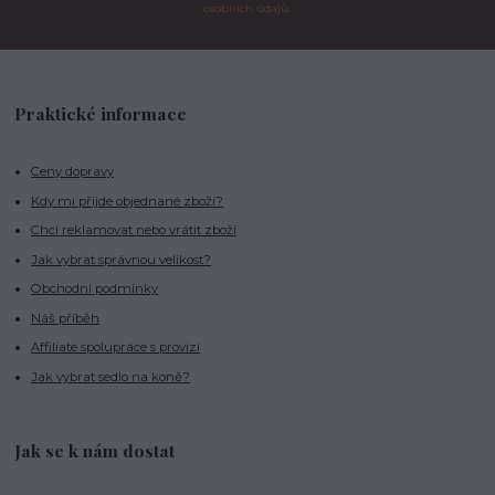
osobních údajů.
Praktické informace
Ceny dopravy
Kdy mi přijde objednané zboží?
Chci reklamovat nebo vrátit zboží
Jak vybrat správnou velikost?
Obchodní podmínky
Náš příběh
Affiliate spolupráce s provizí
Jak vybrat sedlo na koně?
Jak se k nám dostat