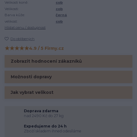
Velikosti koně:
cob
Velikosti:
cob
Barva kůže:
černá
velikost:
cob
Hlídat cenu / dostupnost
Do oblíbených
★★★★★
4.9 / 5 Firmy.cz
Hodnocení na Firmy.cz
Zobrazit hodnocení zákazníků
Možnosti dopravy
Jak vybrat velikost
Doprava zdarma
nad 2490 Kč do 27 kg
Expedujeme do 24 h
Zboží skladem ihned odesíláme