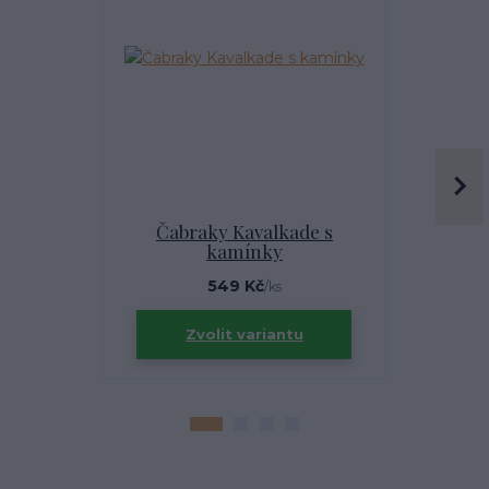
Čabraky Kavalkade s
Bavlněná
kamínky
549 Kč
/
ks
Zvolit variantu
Zv