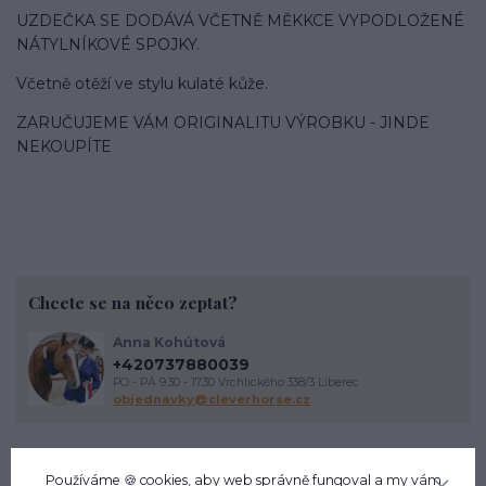
UZDEČKA SE DODÁVÁ VČETNĚ MĚKKCE VYPODLOŽENÉ
NÁTYLNÍKOVÉ SPOJKY.
Včetně otěží ve stylu kulaté kůže.
ZARUČUJEME VÁM ORIGINALITU VÝROBKU - JINDE
NEKOUPÍTE
Chcete se na něco zeptat?
Anna Kohútová
+420737880039
PO - PÁ 9.30 - 17.30 Vrchlického 338/3 Liberec
objednavky@cleverhorse.cz
Používáme 🍪 cookies, aby web správně fungoval a my vám