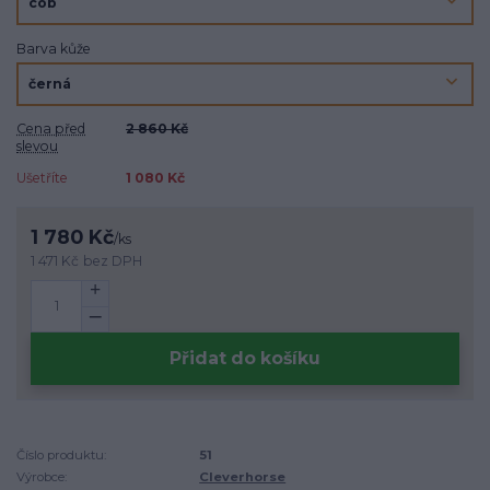
Barva kůže
Cena před
2 860 Kč
slevou
Ušetříte
1 080 Kč
1 780 Kč
/
ks
1 471 Kč
bez DPH
Přidat do košíku
Číslo produktu:
51
Výrobce:
Cleverhorse