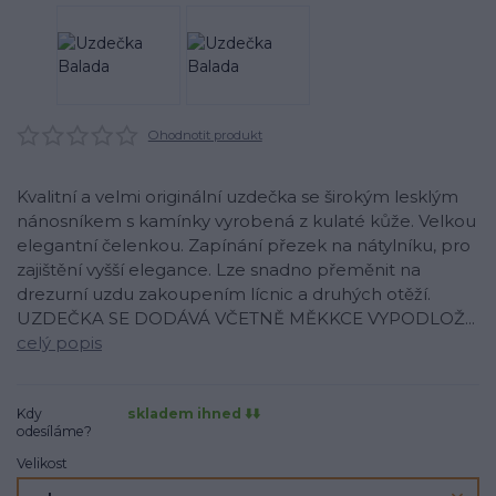
Ohodnotit produkt
Kvalitní a velmi originální uzdečka se širokým lesklým
nánosníkem s kamínky vyrobená z kulaté kůže. Velkou
elegantní čelenkou. Zapínání přezek na nátylníku, pro
zajištění vyšší elegance. Lze snadno přeměnit na
drezurní uzdu zakoupením lícnic a druhých otěží.
UZDEČKA SE DODÁVÁ VČETNĚ MĚKKCE VYPODLOŽ...
celý popis
Kdy
skladem ihned ⬇️⬇️
odesíláme?
Velikost