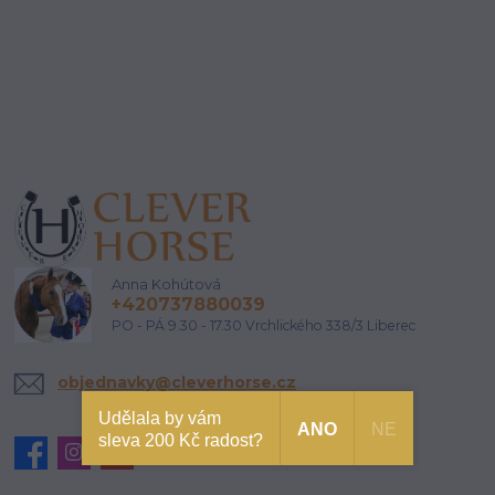
Anna Kohútová
+420737880039
PO - PÁ 9.30 - 17.30 Vrchlického 338/3 Liberec
objednavky@cleverhorse.cz
Udělala by vám
ANO
NE
sleva 200 Kč radost?