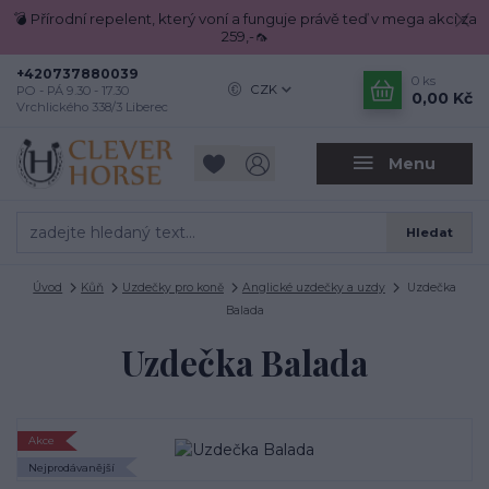
💣 Přírodní repelent, který voní a funguje právě teď v mega akci za
259,-🦟
+420737880039
0
ks
CZK
PO - PÁ 9.30 - 17.30
0,00 Kč
Vrchlického 338/3 Liberec
Menu
Hledat
Úvod
Kůň
Uzdečky pro koně
Anglické uzdečky a uzdy
Uzdečka
Balada
Uzdečka Balada
Akce
Nejprodávanější